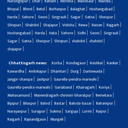
Narsinghpur
Dhar
Ratlam
Morena
Mandsaur
Mandla
Bhopal
Bhind
Betul
Burhanpur
Balaghat
Hoshangabad
Harda
Sehore
Seoni
Singrauli
Sagar
Satna
Sheopur
Shivpuri
Shahdol
Shajapur
Vidisha
Rewa
Raisen
Rajgarh
Hoshangabad
Harda
Hata
Sehore
Sidhi
Seoni
Singrauli
Sagar
Satna
Sheopur
Shivpuri
shahdol
shahdol
shajapur
Chhattisgarh news:
Korba
Kondagaon
Keshkal
Kanker
Kawardha
Ambikapur
Dhamtari
Durg
Dantewada
Janjgir-champa
Jashpur
Gaurella-pendra-marwahi
Gaurella-pendra-marwahi
Gariaband
Khairagarh
Koriya
Mahasamund
Manendragarh-chirimiri-bharatpur
Bemetara
Bijapur
Bilaspur
Balod
Bastar
Baloda-bazar
Balrampur
Narayanpur
Surajpur
Sukma
Sarguja
Lormi
Raipur
Raigarh
Rajnandgaon
Mungeli