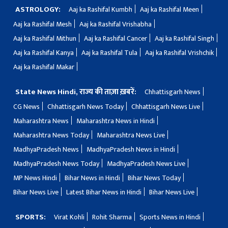
ASTROLOGY:
Aaj ka Rashifal Kumbh
Aaj ka Rashifal Meen
Aaj ka Rashifal Mesh
Aaj ka Rashifal Vrishabha
Aaj ka Rashifal Mithun
Aaj ka Rashifal Cancer
Aaj ka Rashifal Singh
Aaj ka Rashifal Kanya
Aaj ka Rashifal Tula
Aaj ka Rashifal Vrishchik
Aaj ka Rashifal Makar
State News Hindi, राज्य की ताज़ा ख़बरें:
Chhattisgarh News
CG News
Chhattisgarh News Today
Chhattisgarh News Live
Maharashtra News
Maharashtra News in Hindi
Maharashtra News Today
Maharashtra News Live
MadhyaPradesh News
MadhyaPradesh News in Hindi
MadhyaPradesh News Today
MadhyaPradesh News Live
MP News Hindi
Bihar News in Hindi
Bihar News Today
Bihar News Live
Latest Bihar News in Hindi
Bihar News Live
SPORTS:
Virat Kohli
Rohit Sharma
Sports News in Hindi