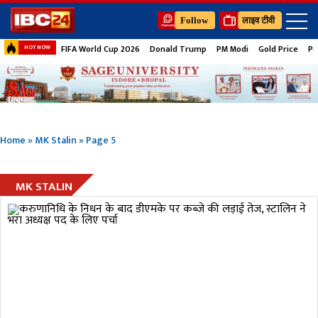
Follow
लाइव टीवी
FIFA World Cup 2026
Donald Trump
PM Modi
Gold Price
Pe
HOT NOW
Home
»
MK Stalin
»
Page 5
MK STALIN