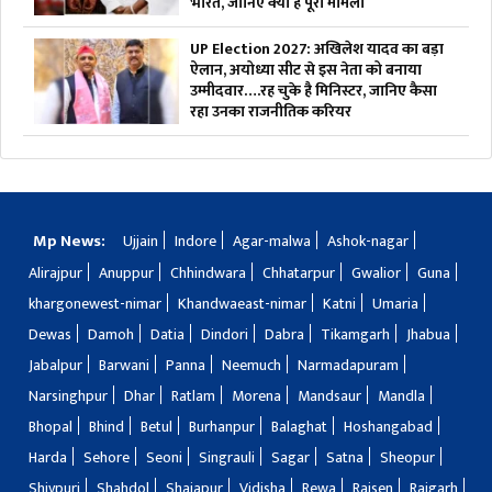
भारत, जानिए क्या है पूरा मामला
UP Election 2027: अखिलेश यादव का बड़ा
ऐलान, अयोध्या सीट से इस नेता को बनाया
उम्मीदवार….रह चुके है मिनिस्टर, जानिए कैसा
रहा उनका राजनीतिक करियर
Mp News:
Ujjain
Indore
Agar-malwa
Ashok-nagar
Alirajpur
Anuppur
Chhindwara
Chhatarpur
Gwalior
Guna
khargonewest-nimar
Khandwaeast-nimar
Katni
Umaria
Dewas
Damoh
Datia
Dindori
Dabra
Tikamgarh
Jhabua
Jabalpur
Barwani
Panna
Neemuch
Narmadapuram
Narsinghpur
Dhar
Ratlam
Morena
Mandsaur
Mandla
Bhopal
Bhind
Betul
Burhanpur
Balaghat
Hoshangabad
Harda
Sehore
Seoni
Singrauli
Sagar
Satna
Sheopur
Shivpuri
Shahdol
Shajapur
Vidisha
Rewa
Raisen
Rajgarh