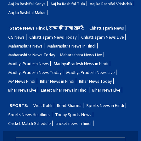
Aaj ka Rashifal Kanya
Aaj ka Rashifal Tula
Aaj ka Rashifal Vrishchik
Aaj ka Rashifal Makar
State News Hindi, राज्य की ताज़ा ख़बरें:
Chhattisgarh News
CG News
Chhattisgarh News Today
Chhattisgarh News Live
Maharashtra News
Maharashtra News in Hindi
Maharashtra News Today
Maharashtra News Live
MadhyaPradesh News
MadhyaPradesh News in Hindi
MadhyaPradesh News Today
MadhyaPradesh News Live
MP News Hindi
Bihar News in Hindi
Bihar News Today
Bihar News Live
Latest Bihar News in Hindi
Bihar News Live
SPORTS:
Virat Kohli
Rohit Sharma
Sports News in Hindi
Sports News Headlines
Today Sports News
Cricket Match Schedule
cricket news in hindi