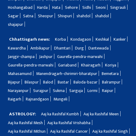
Hoshangabad
Harda
Hata
Sehore
Sidhi
Seoni
Singrauli
Sagar
Satna
Sheopur
Shivpuri
shahdol
shahdol
shajapur
Chhattisgarh news:
Korba
Kondagaon
Keshkal
Kanker
Kawardha
Ambikapur
Dhamtari
Durg
Dantewada
Janjgir-champa
Jashpur
Gaurella-pendra-marwahi
Gaurella-pendra-marwahi
Gariaband
Khairagarh
Koriya
Mahasamund
Manendragarh-chirimiri-bharatpur
Bemetara
Bijapur
Bilaspur
Balod
Bastar
Baloda-bazar
Balrampur
Narayanpur
Surajpur
Sukma
Sarguja
Lormi
Raipur
Raigarh
Rajnandgaon
Mungeli
ASTROLOGY:
Aaj ka Rashifal Kumbh
Aaj ka Rashifal Meen
Aaj ka Rashifal Mesh
Aaj ka Rashifal Vrishabha
Aaj ka Rashifal Mithun
Aaj ka Rashifal Cancer
Aaj ka Rashifal Singh