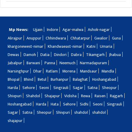
Mp News:
Ujjain
Indore
Agar-malwa
Ashok-nagar
Alirajpur
Anuppur
Chhindwara
Chhatarpur
Gwalior
Guna
khargonewest-nimar
Khandwaeast-nimar
Katni
Umaria
Dewas
Damoh
Datia
Dindori
Dabra
Tikamgarh
Jhabua
Jabalpur
Barwani
Panna
Neemuch
Narmadapuram
Narsinghpur
Dhar
Ratlam
Morena
Mandsaur
Mandla
Bhopal
Bhind
Betul
Burhanpur
Balaghat
Hoshangabad
Harda
Sehore
Seoni
Singrauli
Sagar
Satna
Sheopur
Shivpuri
Shahdol
Shajapur
Vidisha
Rewa
Raisen
Rajgarh
Hoshangabad
Harda
Hata
Sehore
Sidhi
Seoni
Singrauli
Sagar
Satna
Sheopur
Shivpuri
shahdol
shahdol
shajapur