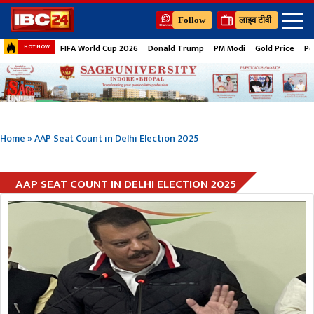
Follow
लाइव टीवी
FIFA World Cup 2026
Donald Trump
PM Modi
Gold Price
Pe
HOT NOW
Home
»
AAP Seat Count in Delhi Election 2025
AAP SEAT COUNT IN DELHI ELECTION 2025