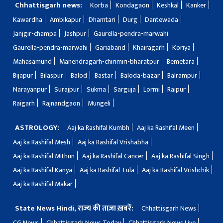
Chhattisgarh news:
Korba
Kondagaon
Keshkal
Kanker
Kawardha
Ambikapur
Dhamtari
Durg
Dantewada
Janjgir-champa
Jashpur
Gaurella-pendra-marwahi
Gaurella-pendra-marwahi
Gariaband
Khairagarh
Koriya
Mahasamund
Manendragarh-chirimiri-bharatpur
Bemetara
Bijapur
Bilaspur
Balod
Bastar
Baloda-bazar
Balrampur
Narayanpur
Surajpur
Sukma
Sarguja
Lormi
Raipur
Raigarh
Rajnandgaon
Mungeli
ASTROLOGY:
Aaj ka Rashifal Kumbh
Aaj ka Rashifal Meen
Aaj ka Rashifal Mesh
Aaj ka Rashifal Vrishabha
Aaj ka Rashifal Mithun
Aaj ka Rashifal Cancer
Aaj ka Rashifal Singh
Aaj ka Rashifal Kanya
Aaj ka Rashifal Tula
Aaj ka Rashifal Vrishchik
Aaj ka Rashifal Makar
State News Hindi, राज्य की ताज़ा ख़बरें:
Chhattisgarh News
CG News
Chhattisgarh News Today
Chhattisgarh News Live