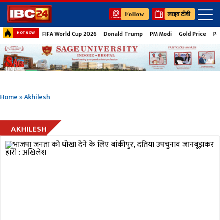
Follow
लाइव टीवी
FIFA World Cup 2026
Donald Trump
PM Modi
Gold Price
Pe
HOT NOW
Home
»
Akhilesh
AKHILESH