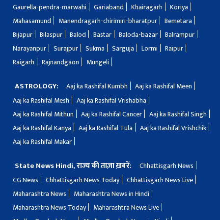
Gaurella-pendra-marwahi
Gariaband
Khairagarh
Koriya
Mahasamund
Manendragarh-chirimiri-bharatpur
Bemetara
Bijapur
Bilaspur
Balod
Bastar
Baloda-bazar
Balrampur
Narayanpur
Surajpur
Sukma
Sarguja
Lormi
Raipur
Raigarh
Rajnandgaon
Mungeli
ASTROLOGY:
Aaj ka Rashifal Kumbh
Aaj ka Rashifal Meen
Aaj ka Rashifal Mesh
Aaj ka Rashifal Vrishabha
Aaj ka Rashifal Mithun
Aaj ka Rashifal Cancer
Aaj ka Rashifal Singh
Aaj ka Rashifal Kanya
Aaj ka Rashifal Tula
Aaj ka Rashifal Vrishchik
Aaj ka Rashifal Makar
State News Hindi, राज्य की ताज़ा ख़बरें:
Chhattisgarh News
CG News
Chhattisgarh News Today
Chhattisgarh News Live
Maharashtra News
Maharashtra News in Hindi
Maharashtra News Today
Maharashtra News Live