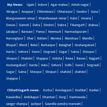
Mp News:
Ujjain
Indore
Agar-malwa
Ashok-nagar
Alirajpur
Anuppur
Chhindwara
Chhatarpur
Gwalior
Guna
khargonewest-nimar
Khandwaeast-nimar
Katni
Umaria
Dewas
Damoh
Datia
Dindori
Dabra
Tikamgarh
Jhabua
Jabalpur
Barwani
Panna
Neemuch
Narmadapuram
Narsinghpur
Dhar
Ratlam
Morena
Mandsaur
Mandla
Bhopal
Bhind
Betul
Burhanpur
Balaghat
Hoshangabad
Harda
Sehore
Seoni
Singrauli
Sagar
Satna
Sheopur
Shivpuri
Shahdol
Shajapur
Vidisha
Rewa
Raisen
Rajgarh
Hoshangabad
Harda
Hata
Sehore
Sidhi
Seoni
Singrauli
Sagar
Satna
Sheopur
Shivpuri
shahdol
shahdol
shajapur
Chhattisgarh news:
Korba
Kondagaon
Keshkal
Kanker
Kawardha
Ambikapur
Dhamtari
Durg
Dantewada
Janjgir-champa
Jashpur
Gaurella-pendra-marwahi