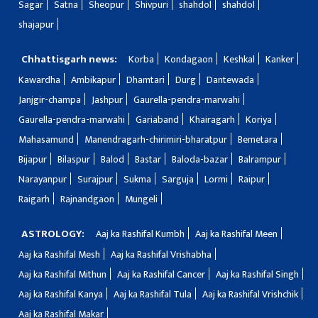
Sagar
Satna
Sheopur
Shivpuri
shahdol
shahdol
shajapur
Chhattisgarh news:
Korba
Kondagaon
Keshkal
Kanker
Kawardha
Ambikapur
Dhamtari
Durg
Dantewada
Janjgir-champa
Jashpur
Gaurella-pendra-marwahi
Gaurella-pendra-marwahi
Gariaband
Khairagarh
Koriya
Mahasamund
Manendragarh-chirimiri-bharatpur
Bemetara
Bijapur
Bilaspur
Balod
Bastar
Baloda-bazar
Balrampur
Narayanpur
Surajpur
Sukma
Sarguja
Lormi
Raipur
Raigarh
Rajnandgaon
Mungeli
ASTROLOGY:
Aaj ka Rashifal Kumbh
Aaj ka Rashifal Meen
Aaj ka Rashifal Mesh
Aaj ka Rashifal Vrishabha
Aaj ka Rashifal Mithun
Aaj ka Rashifal Cancer
Aaj ka Rashifal Singh
Aaj ka Rashifal Kanya
Aaj ka Rashifal Tula
Aaj ka Rashifal Vrishchik
Aaj ka Rashifal Makar