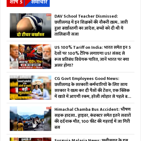
शीर्ष 5
समाचार
DAV School Teacher Dismissed:
छत्तीसगढ़ में इन शिक्षकों की नौकरी ख़त्म.. जारी
हुआ बर्खास्तगी का आदेश, बच्चों को दी थी ये
तालिबानी सजा
US 100% Tariff on India: भारत समेत इन 5
देशों पर 100% टैरिफ लगाएगा US! संसद से
रूस प्रतिबंध विधेयक पारित, जानें भारत पर क्या
असर होगा?
CG Govt Employees Good News:
छत्तीसगढ़ के सरकारी कर्मचारियों के लिए साय
सरकार ने खत्म कर दी पैसों की टेंशन, एक क्लिक
में खाते में आएगी रकम, हरेली त्योहार से पहले बड़ी
खुशखबरी
Himachal Chamba Bus Accident: भीषण
सड़क हादसा.. ड्राइवर, कंडक्टर समेत इतने सवारों
की दर्दनाक मौत, 100 फ़ीट की गहराई में जा गिरी
बस
Surguja Malaria News: छत्तीसगढ़ के इस