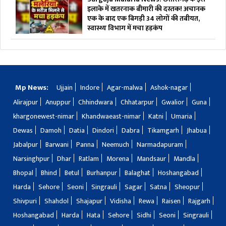
इलाके में खतरनाक बीमारी की दस्तक! अचानक
एक के बाद एक बिगड़ी 34 लोगों की तबीयत,
स्वास्थ्य विभाग में मचा हड़कंप
Mp News:
Ujjain
Indore
Agar-malwa
Ashok-nagar
Alirajpur
Anuppur
Chhindwara
Chhatarpur
Gwalior
Guna
khargonewest-nimar
Khandwaeast-nimar
Katni
Umaria
Dewas
Damoh
Datia
Dindori
Dabra
Tikamgarh
Jhabua
Jabalpur
Barwani
Panna
Neemuch
Narmadapuram
Narsinghpur
Dhar
Ratlam
Morena
Mandsaur
Mandla
Bhopal
Bhind
Betul
Burhanpur
Balaghat
Hoshangabad
Harda
Sehore
Seoni
Singrauli
Sagar
Satna
Sheopur
Shivpuri
Shahdol
Shajapur
Vidisha
Rewa
Raisen
Rajgarh
Hoshangabad
Harda
Hata
Sehore
Sidhi
Seoni
Singrauli