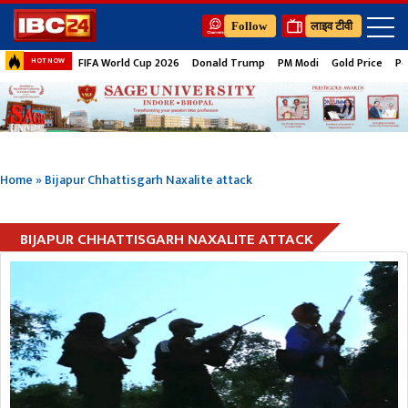
Follow
लाइव टीवी
FIFA World Cup 2026
Donald Trump
PM Modi
Gold Price
Pe
HOT NOW
Home
»
Bijapur Chhattisgarh Naxalite attack
BIJAPUR CHHATTISGARH NAXALITE ATTACK