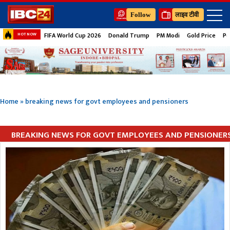
Follow
लाइव टीवी
FIFA World Cup 2026
Donald Trump
PM Modi
Gold Price
Pe
HOT NOW
Home
»
breaking news for govt employees and pensioners
BREAKING NEWS FOR GOVT EMPLOYEES AND PENSIONER