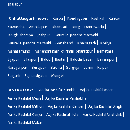
shajapur
Chhattisgarh news:
Korba
Kondagaon
Keshkal
Kanker
Kawardha
Ambikapur
Dhamtari
Durg
Dantewada
Janjgir-champa
Jashpur
Gaurella-pendra-marwahi
Gaurella-pendra-marwahi
Gariaband
Khairagarh
Koriya
Mahasamund
Manendragarh-chirimiri-bharatpur
Bemetara
Bijapur
Bilaspur
Balod
Bastar
Baloda-bazar
Balrampur
Narayanpur
Surajpur
Sukma
Sarguja
Lormi
Raipur
Raigarh
Rajnandgaon
Mungeli
ASTROLOGY:
Aaj ka Rashifal Kumbh
Aaj ka Rashifal Meen
Aaj ka Rashifal Mesh
Aaj ka Rashifal Vrishabha
Aaj ka Rashifal Mithun
Aaj ka Rashifal Cancer
Aaj ka Rashifal Singh
Aaj ka Rashifal Kanya
Aaj ka Rashifal Tula
Aaj ka Rashifal Vrishchik
Aaj ka Rashifal Makar