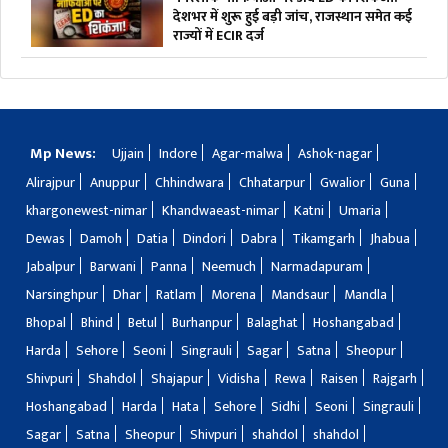
देशभर में शुरू हुई बड़ी जांच, राजस्थान समेत कई
राज्यों में ECIR दर्ज
Mp News:
Ujjain
Indore
Agar-malwa
Ashok-nagar
Alirajpur
Anuppur
Chhindwara
Chhatarpur
Gwalior
Guna
khargonewest-nimar
Khandwaeast-nimar
Katni
Umaria
Dewas
Damoh
Datia
Dindori
Dabra
Tikamgarh
Jhabua
Jabalpur
Barwani
Panna
Neemuch
Narmadapuram
Narsinghpur
Dhar
Ratlam
Morena
Mandsaur
Mandla
Bhopal
Bhind
Betul
Burhanpur
Balaghat
Hoshangabad
Harda
Sehore
Seoni
Singrauli
Sagar
Satna
Sheopur
Shivpuri
Shahdol
Shajapur
Vidisha
Rewa
Raisen
Rajgarh
Hoshangabad
Harda
Hata
Sehore
Sidhi
Seoni
Singrauli
Sagar
Satna
Sheopur
Shivpuri
shahdol
shahdol