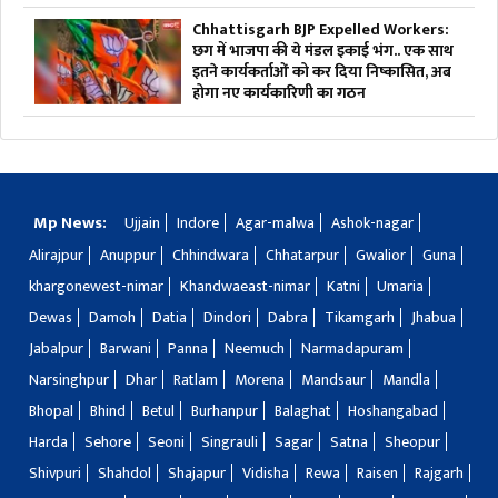
Chhattisgarh BJP Expelled Workers:
छग में भाजपा की ये मंडल इकाई भंग.. एक साथ
इतने कार्यकर्ताओं को कर दिया निष्कासित, अब
होगा नए कार्यकारिणी का गठन
Mp News:
Ujjain
Indore
Agar-malwa
Ashok-nagar
Alirajpur
Anuppur
Chhindwara
Chhatarpur
Gwalior
Guna
khargonewest-nimar
Khandwaeast-nimar
Katni
Umaria
Dewas
Damoh
Datia
Dindori
Dabra
Tikamgarh
Jhabua
Jabalpur
Barwani
Panna
Neemuch
Narmadapuram
Narsinghpur
Dhar
Ratlam
Morena
Mandsaur
Mandla
Bhopal
Bhind
Betul
Burhanpur
Balaghat
Hoshangabad
Harda
Sehore
Seoni
Singrauli
Sagar
Satna
Sheopur
Shivpuri
Shahdol
Shajapur
Vidisha
Rewa
Raisen
Rajgarh