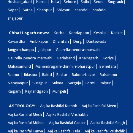
Hoshangabad
Harda
Hata
Sehore
Sidhi
Seoni
Singrauli
Sagar
Satna
Sheopur
Shivpuri
shahdol
shahdol
shajapur
Chhattisgarh news:
Korba
Kondagaon
Keshkal
Kanker
Kawardha
Ambikapur
Dhamtari
Durg
Dantewada
Janjgir-champa
Jashpur
Gaurella-pendra-marwahi
Gaurella-pendra-marwahi
Gariaband
Khairagarh
Koriya
Mahasamund
Manendragarh-chirimiri-bharatpur
Bemetara
Bijapur
Bilaspur
Balod
Bastar
Baloda-bazar
Balrampur
Narayanpur
Surajpur
Sukma
Sarguja
Lormi
Raipur
Raigarh
Rajnandgaon
Mungeli
ASTROLOGY:
Aaj ka Rashifal Kumbh
Aaj ka Rashifal Meen
Aaj ka Rashifal Mesh
Aaj ka Rashifal Vrishabha
Aaj ka Rashifal Mithun
Aaj ka Rashifal Cancer
Aaj ka Rashifal Singh
Aaj ka Rashifal Kanya
Aaj ka Rashifal Tula
Aaj ka Rashifal Vrishchik