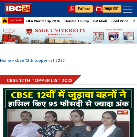
Follow
लाइव टीवी
FIFA World Cup 2026
Donald Trump
PM Modi
Gold Price
Pe
HOT NOW
Home
»
cbse 12th topper list 2022
CBSE 12TH TOPPER LIST 2022