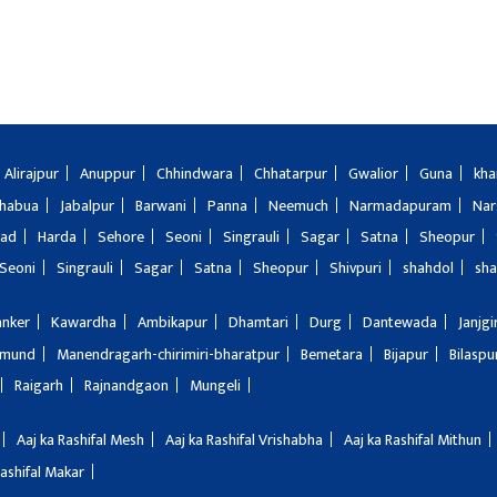
Alirajpur
Anuppur
Chhindwara
Chhatarpur
Gwalior
Guna
kha
Jhabua
Jabalpur
Barwani
Panna
Neemuch
Narmadapuram
Nar
bad
Harda
Sehore
Seoni
Singrauli
Sagar
Satna
Sheopur
Seoni
Singrauli
Sagar
Satna
Sheopur
Shivpuri
shahdol
sha
anker
Kawardha
Ambikapur
Dhamtari
Durg
Dantewada
Janjg
amund
Manendragarh-chirimiri-bharatpur
Bemetara
Bijapur
Bilaspu
Raigarh
Rajnandgaon
Mungeli
Aaj ka Rashifal Mesh
Aaj ka Rashifal Vrishabha
Aaj ka Rashifal Mithun
Rashifal Makar