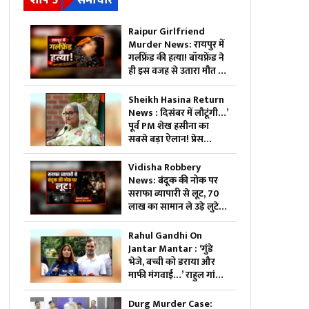
शीर्ष 5
समाचार
Raipur Girlfriend
Murder News: रायपुर में
गर्लफ्रेंड की हत्या! बॉयफ्रेंड ने
ही इस वजह से उतारा मौत के
घाट, 6 महीने से रह रहे थे लिव
इन में
Sheikh Hasina Return
News : दिसंबर में लौटूंगी…’
पूर्व PM शेख हसीना का
सबसे बड़ा ऐलान! प्रेस
कॉन्फ्रेंस में खोले ऐसे राज,
मच सकता है सियासी भूचाल
Vidisha Robbery
News: बंदूक की नोक पर
सराफा व्यापारी से लूट, 70
लाख का सामान ले उड़े लुटेरे,
जाते-जाते मार दी गोली
Rahul Gandhi On
Jantar Mantar : ‘गुंडे
भेजे, बच्ची को डराया और
माफी मंगवाई…’ राहुल गांधी
का बड़ा दावा, छात्रों के साथ
खोला मोर्चा
Durg Murder Case: