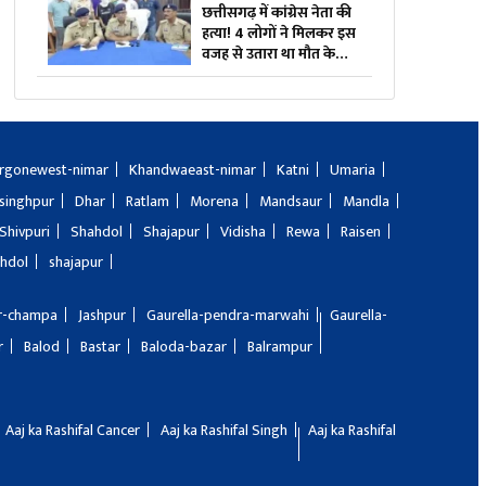
छत्तीसगढ़ में कांग्रेस नेता की
हत्या! 4 लोगों ने मिलकर इस
वजह से उतारा था मौत के
घाट, तीन भी थे वारदात में
शामिल
rgonewest-nimar
Khandwaeast-nimar
Katni
Umaria
singhpur
Dhar
Ratlam
Morena
Mandsaur
Mandla
Shivpuri
Shahdol
Shajapur
Vidisha
Rewa
Raisen
hdol
shajapur
ir-champa
Jashpur
Gaurella-pendra-marwahi
Gaurella-
r
Balod
Bastar
Baloda-bazar
Balrampur
Aaj ka Rashifal Cancer
Aaj ka Rashifal Singh
Aaj ka Rashifal