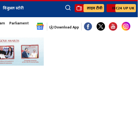
विजुअल स्टोरी
लाइव टीवी
IBC24 UP UK
×
sam
Parliament Monsoon Session
ेंट
खेल
जॉब्स न्यूज
Youtube Channels
Download App
यूथ कॉर्नर
IBC24
Ibc24 Jankarwan
IBC 24 Digital
Ibc24 Up-Uk
Ibc24 Madhya
Ibc24 Maidani
Ibc24 Sarguja
Ibc24 Bastar
Ibc24 Malwa
Ibc24 Mahakoshal