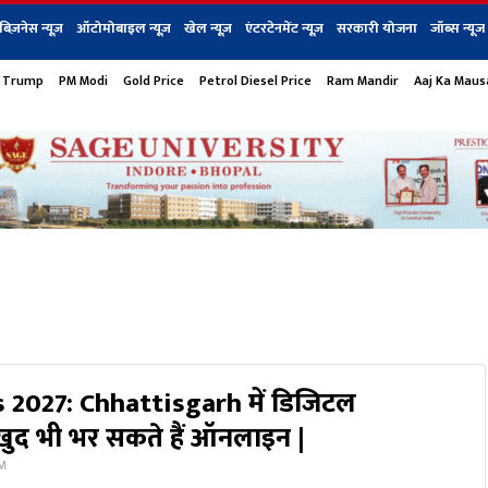
बिज़नेस न्यूज़
ऑटोमोबाइल न्यूज़
खेल न्यूज़
एंटरटेनमेंट न्यूज़
सरकारी योजना
जॉब्स न्यूज
 Trump
PM Modi
Gold Price
Petrol Diesel Price
Ram Mandir
Aaj Ka Mau
s
बिज़नेस
टेक न्यूज
धर्म
ऑटोमोबाइल
एंटरटेनम
शेयर बाज़ार
गैजेट्स न्यूज
 2027: Chhattisgarh में डिजिटल
ुद भी भर सकते हैं ऑनलाइन |
PM