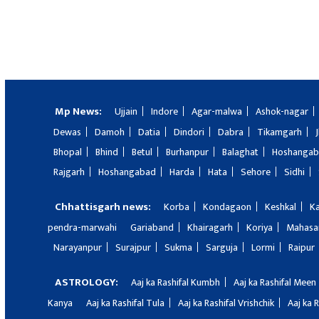
Mp News:
Ujjain
Indore
Agar-malwa
Ashok-nagar
Dewas
Damoh
Datia
Dindori
Dabra
Tikamgarh
Bhopal
Bhind
Betul
Burhanpur
Balaghat
Hoshanga
Rajgarh
Hoshangabad
Harda
Hata
Sehore
Sidhi
Chhattisgarh news:
Korba
Kondagaon
Keshkal
K
pendra-marwahi
Gariaband
Khairagarh
Koriya
Mahas
Narayanpur
Surajpur
Sukma
Sarguja
Lormi
Raipur
ASTROLOGY:
Aaj ka Rashifal Kumbh
Aaj ka Rashifal Meen
Kanya
Aaj ka Rashifal Tula
Aaj ka Rashifal Vrishchik
Aaj ka 