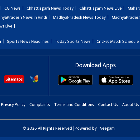
CG News
Chhattisgarh News Today
Chhattisgarh News Live
Mahar
hyaPradesh News in Hindi
MadhyaPradesh News Today
MadhyaPradesh
ws Live
i
Sports News Headlines
Today Sports News
Cricket Match Schedule
Download Apps
Sitemaps
Privacy Policy
Complaints
Terms and Conditions
Contact Us
About Us
© 2026 All Rights Reserved | Powered by
Veegam