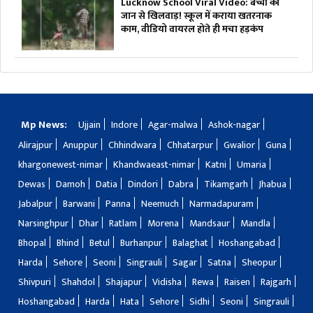
Lucknow School Viral Video: बच्चों की
जान से खिलवाड़! स्कूल में कराया खतरनाक
काम, वीडियो वायरल होते ही मचा हड़कंप
Mp News:
Ujjain
Indore
Agar-malwa
Ashok-nagar
Alirajpur
Anuppur
Chhindwara
Chhatarpur
Gwalior
Guna
khargonewest-nimar
Khandwaeast-nimar
Katni
Umaria
Dewas
Damoh
Datia
Dindori
Dabra
Tikamgarh
Jhabua
Jabalpur
Barwani
Panna
Neemuch
Narmadapuram
Narsinghpur
Dhar
Ratlam
Morena
Mandsaur
Mandla
Bhopal
Bhind
Betul
Burhanpur
Balaghat
Hoshangabad
Harda
Sehore
Seoni
Singrauli
Sagar
Satna
Sheopur
Shivpuri
Shahdol
Shajapur
Vidisha
Rewa
Raisen
Rajgarh
Hoshangabad
Harda
Hata
Sehore
Sidhi
Seoni
Singrauli