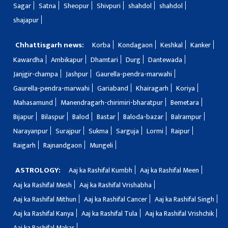
Sagar
Satna
Sheopur
Shivpuri
shahdol
shahdol
shajapur
Chhattisgarh news:
Korba
Kondagaon
Keshkal
Kanker
Kawardha
Ambikapur
Dhamtari
Durg
Dantewada
Janjgir-champa
Jashpur
Gaurella-pendra-marwahi
Gaurella-pendra-marwahi
Gariaband
Khairagarh
Koriya
Mahasamund
Manendragarh-chirimiri-bharatpur
Bemetara
Bijapur
Bilaspur
Balod
Bastar
Baloda-bazar
Balrampur
Narayanpur
Surajpur
Sukma
Sarguja
Lormi
Raipur
Raigarh
Rajnandgaon
Mungeli
ASTROLOGY:
Aaj ka Rashifal Kumbh
Aaj ka Rashifal Meen
Aaj ka Rashifal Mesh
Aaj ka Rashifal Vrishabha
Aaj ka Rashifal Mithun
Aaj ka Rashifal Cancer
Aaj ka Rashifal Singh
Aaj ka Rashifal Kanya
Aaj ka Rashifal Tula
Aaj ka Rashifal Vrishchik
Aaj ka Rashifal Makar