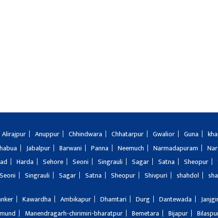
Alirajpur
Anuppur
Chhindwara
Chhatarpur
Gwalior
Guna
kha
Jhabua
Jabalpur
Barwani
Panna
Neemuch
Narmadapuram
Nar
bad
Harda
Sehore
Seoni
Singrauli
Sagar
Satna
Sheopur
Seoni
Singrauli
Sagar
Satna
Sheopur
Shivpuri
shahdol
sha
anker
Kawardha
Ambikapur
Dhamtari
Durg
Dantewada
Janjg
amund
Manendragarh-chirimiri-bharatpur
Bemetara
Bijapur
Bilaspu