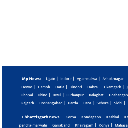
Mp News:
Ujjain
Indore
Agar-malwa
Ashok-nagar
Dewas
Damoh
Datia
Dindori
Dabra
Tikamgarh
Bhopal
Bhind
Betul
Burhanpur
Balaghat
Hoshanga
Rajgarh
Hoshangabad
Harda
Hata
Sehore
Sidhi
Chhattisgarh news:
Korba
Kondagaon
Keshkal
K
pendra-marwahi
Gariaband
Khairagarh
Koriya
Mahas