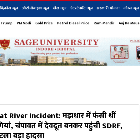
बिज़नेस न्यूज़
ऑटोमोबाइल न्यूज़
खेल न्यूज़
एंटरटेनमेंट न्यूज़
सरकारी योजना
जॉब्स न्यूज
 Trump
PM Modi
Gold Price
Petrol Diesel Price
Ram Mandir
Aaj Ka Mau
s
बिज़नेस
टेक न्यूज
धर्म
ऑटोमोबाइल
एंटरटेनम
शेयर बाज़ार
गैजेट्स न्यूज
River Incident: मझधार में फंसी थीं
दगियां, चंपावत में देवदूत बनकर पहुंची SDRF,
 टला बड़ा हादसा