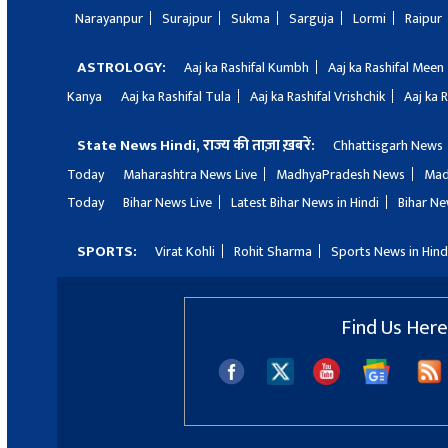
Narayanpur
Surajpur
Sukma
Sarguja
Lormi
Raipur
ASTROLOGY:
Aaj ka Rashifal Kumbh
Aaj ka Rashifal Meen
Kanya
Aaj ka Rashifal Tula
Aaj ka Rashifal Vrishchik
Aaj ka 
State News Hindi, राज्य की ताज़ा ख़बरें:
Chhattisgarh News
Today
Maharashtra News Live
MadhyaPradesh News
Mad
Today
Bihar News Live
Latest Bihar News in Hindi
Bihar Ne
SPORTS:
Virat Kohli
Rohit Sharma
Sports News in Hind
Find Us Here