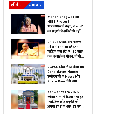
शीर्ष 5
समाचार
Mohan Bhagwat on
NEET Protest:
आरएसएस ने कहा, ‘Gen-Z
का प्रदर्शन देशविरोधी नहीं, ये
नई पीढ़ी ज्यादा ईमानदार है’..
पढ़ें मोहन भागवत NEET
UP Bus Station News :
प्रोटेस्ट पर और क्या कहा
प्रदेश में बनने जा रहे इतने
हाईटेक बस स्टेशन! 90 साल
तक कमाई का मौका, योगी
सरकार ने शुरू की बड़ी
योजना
CGPSC Clarification on
Candidates Name:
उम्मीदवारों के News और
Space Rani जैसे नाम.. क्या
हुई है कोई गड़बड़ी या नाम है
वास्तविक?.. अब सामने आई
Kanwar Yatra 2026 :
CGPSC की सफाई, पढ़ें
कांवड़ यात्रा में दिखा नया ट्रेंड!
प्लास्टिक छोड़ प्रकृति को
अपना रहे शिवभक्त, हर कांवड़
दे रही बड़ा संदेश