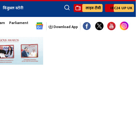
विजुअल स्टोरी
लाइव टीवी
IBC24 UP UK
×
sam
Parliament Monsoon Session
ेंट
खेल
जॉब्स न्यूज
Youtube Channels
Download App
यूथ कॉर्नर
IBC24
Ibc24 Jankarwan
IBC 24 Digital
Ibc24 Up-Uk
Ibc24 Madhya
Ibc24 Maidani
Ibc24 Sarguja
Ibc24 Bastar
Ibc24 Malwa
Ibc24 Mahakoshal