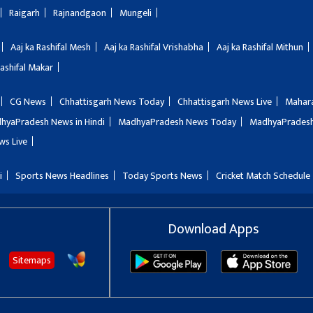
Raigarh
Rajnandgaon
Mungeli
Aaj ka Rashifal Mesh
Aaj ka Rashifal Vrishabha
Aaj ka Rashifal Mithun
Rashifal Makar
CG News
Chhattisgarh News Today
Chhattisgarh News Live
Mahar
hyaPradesh News in Hindi
MadhyaPradesh News Today
MadhyaPradesh
ws Live
i
Sports News Headlines
Today Sports News
Cricket Match Schedule
Download Apps
Sitemaps