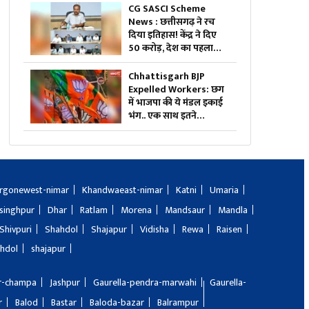
CG SASCI Scheme
News : छत्तीसगढ़ ने रच
दिया इतिहास! केंद्र ने दिए
50 करोड़, देश का पहला
राज्य बना जिसने हासिल की
ये बड़ी उपलब्धि
Chhattisgarh BJP
Expelled Workers: छग
में भाजपा की ये मंडल इकाई
भंग.. एक साथ इतने
कार्यकर्ताओं को कर दिया
निष्कासित, अब होगा नए
कार्यकारिणी का गठन
rgonewest-nimar
Khandwaeast-nimar
Katni
Umaria
singhpur
Dhar
Ratlam
Morena
Mandsaur
Mandla
Shivpuri
Shahdol
Shajapur
Vidisha
Rewa
Raisen
hdol
shajapur
ir-champa
Jashpur
Gaurella-pendra-marwahi
Gaurella-
r
Balod
Bastar
Baloda-bazar
Balrampur