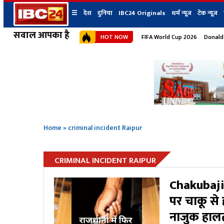
☰
देश
दुनिया
IBC24 Originals
धर्म न्यूज़
टेक न्यूज़
सवाल आपका है
HOT NOW
FIFA World Cup 2026
Donald
देश
प्रदेश न्यूज
शहर
दुनिया
IBC24 Original
छत्तीसगढ़ न्यूज
भोपाल
मध्यप्रदेश न्यूज
इंदौर
उत्तर प्रदेश न्यूज
जबलपुर
बिहार न्यूज
ग्वालियर
उत्तराखंड न्यूज
रायपुर
महाराष्ट्र न्यूज
बिलासपुर
Home
»
criminal incident Raipur
हिमाचल प्रदेश न्यूज
हरियाणा न्यूज
CRIMINAL INCIDENT RAIPUR
Chakubaji 
पर चाकू से
नाजुक हालत