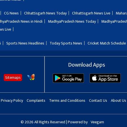
CG News
Chhattisgarh News Today
Chhattisgarh News Live
Mahar
hyaPradesh News in Hindi
MadhyaPradesh News Today
MadhyaPradesh
ws Live
i
Sports News Headlines
Today Sports News
Cricket Match Schedule
Download Apps
Sitemaps
Privacy Policy
Complaints
Terms and Conditions
Contact Us
About Us
© 2026 All Rights Reserved | Powered by
Veegam