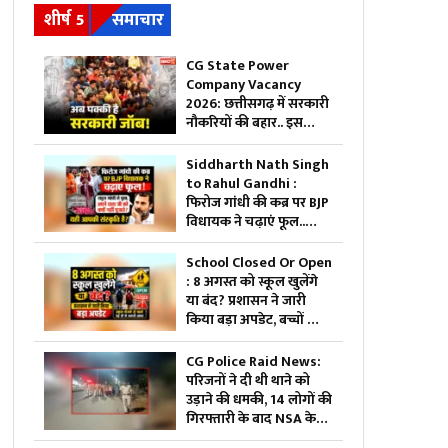
शीर्ष 5
समाचार
CG State Power
Company Vacancy
2026: छत्तीसगढ़ में सरकारी
नौकरियों की बहार.. इस
विभाग ने 1235 पदों पर बम्पर
भर्ती, डाटा एंट्री ऑपरेटर के ही
Siddharth Nath Singh
400 पद
to Rahul Gandhi :
फिरोज गांधी की कब्र पर BJP
विधायक ने चढ़ाएं फूल..
राहुल गाँधी से पूछा, “अपने
दादा जी को क्यों नहीं पूजते,
School Closed Or Open
यही आपकी संस्कृति है?”
: 8 अगस्त को स्कूल खुलेंगे
या बंद? प्रशासन ने जारी
किया बड़ा अपडेट, बच्चों को
स्कूल भेजने से पहले जरूर
पढ़ लें ये खबर
CG Police Raid News:
परिजनों ने दी थी थाने को
उड़ाने की धमकी, 14 लोगों की
गिरफ्तारी के बाद NSA के
आरोपी के घर पुलिस ने मारा