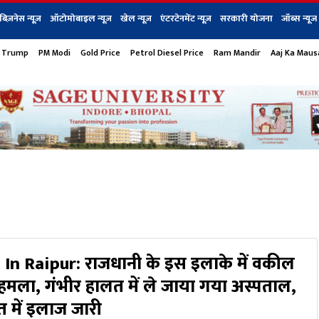
बिज़नेस न्यूज़
ऑटोमोबाइल न्यूज़
खेल न्यूज़
एंटरटेनमेंट न्यूज़
सरकारी योजना
जॉब्स न्यूज
 Trump
PM Modi
Gold Price
Petrol Diesel Price
Ram Mandir
Aaj Ka Mau
s
बिज़नेस
टेक न्यूज
धर्म
ऑटोमोबाइल
एंटरटेनम
शेयर बाज़ार
गैजेट्स न्यूज
In Raipur: राजधानी के इस इलाके में वकील
 हमला, गंभीर हालत में ले जाया गया अस्पताल,
 में इलाज जारी