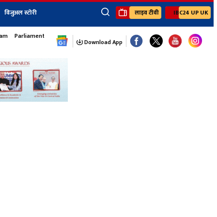
विजुअल स्टोरी
लाइव टीवी
IBC24 UP UK
×
sam
Parliament Monsoon Session
ेंट
खेल
जॉब्स न्यूज
Youtube Channels
Download App
यूथ कॉर्नर
IBC24
Ibc24 Jankarwan
IBC 24 Digital
Ibc24 Up-Uk
Ibc24 Madhya
Ibc24 Maidani
Ibc24 Sarguja
Ibc24 Bastar
Ibc24 Malwa
Ibc24 Mahakoshal