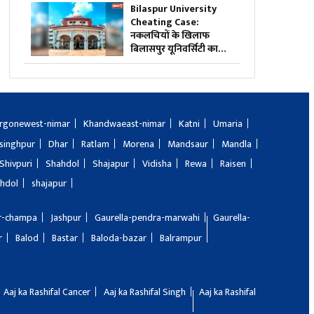
छापा, जांच में मिली ये
Bilaspur University
चौंकाने वाली चीज
Cheating Case:
नकलचियों के खिलाफ
बिलासपुर यूनिवर्सिटी का
बड़ा स्ट्राइक.. 74 छात्रों की
परीक्षा रद्द, 45 हजार से
ज्यादा छात्रों ने दी थी परीक्षा..
rgonewest-nimar
Khandwaeast-nimar
Katni
Umaria
singhpur
Dhar
Ratlam
Morena
Mandsaur
Mandla
Shivpuri
Shahdol
Shajapur
Vidisha
Rewa
Raisen
hdol
shajapur
ir-champa
Jashpur
Gaurella-pendra-marwahi
Gaurella-
r
Balod
Bastar
Baloda-bazar
Balrampur
Aaj ka Rashifal Cancer
Aaj ka Rashifal Singh
Aaj ka Rashifal