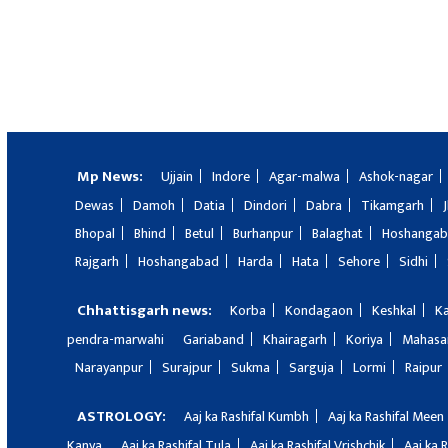
Mp News:
Ujjain
Indore
Agar-malwa
Ashok-nagar
Dewas
Damoh
Datia
Dindori
Dabra
Tikamgarh
Bhopal
Bhind
Betul
Burhanpur
Balaghat
Hoshanga
Rajgarh
Hoshangabad
Harda
Hata
Sehore
Sidhi
Chhattisgarh news:
Korba
Kondagaon
Keshkal
K
pendra-marwahi
Gariaband
Khairagarh
Koriya
Mahas
Narayanpur
Surajpur
Sukma
Sarguja
Lormi
Raipur
ASTROLOGY:
Aaj ka Rashifal Kumbh
Aaj ka Rashifal Meen
Kanya
Aaj ka Rashifal Tula
Aaj ka Rashifal Vrishchik
Aaj ka 