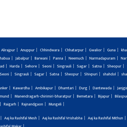
Alirajpur
Anuppur
Chhindwara
Chhatarpur
Gwalior
Guna
kha
Jhabua
Jabalpur
Barwani
Panna
Neemuch
Narmadapuram
Nar
bad
Harda
Sehore
Seoni
Singrauli
Sagar
Satna
Sheopur
Seoni
Singrauli
Sagar
Satna
Sheopur
Shivpuri
shahdol
sha
anker
Kawardha
Ambikapur
Dhamtari
Durg
Dantewada
Janjg
amund
Manendragarh-chirimiri-bharatpur
Bemetara
Bijapur
Bilaspu
Raigarh
Rajnandgaon
Mungeli
Aaj ka Rashifal Mesh
Aaj ka Rashifal Vrishabha
Aaj ka Rashifal Mithun
Rashifal Makar