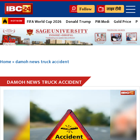
Follow
लाइव टीवी
FIFA World Cup 2026
Donald Trump
PM Modi
Gold Price
Pe
HOT NOW
Home
»
damoh news truck accident
DAMOH NEWS TRUCK ACCIDENT