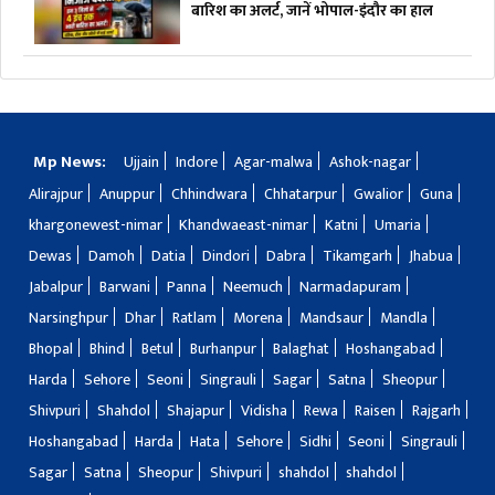
बारिश का अलर्ट, जानें भोपाल-इंदौर का हाल
Mp News:
Ujjain
Indore
Agar-malwa
Ashok-nagar
Alirajpur
Anuppur
Chhindwara
Chhatarpur
Gwalior
Guna
khargonewest-nimar
Khandwaeast-nimar
Katni
Umaria
Dewas
Damoh
Datia
Dindori
Dabra
Tikamgarh
Jhabua
Jabalpur
Barwani
Panna
Neemuch
Narmadapuram
Narsinghpur
Dhar
Ratlam
Morena
Mandsaur
Mandla
Bhopal
Bhind
Betul
Burhanpur
Balaghat
Hoshangabad
Harda
Sehore
Seoni
Singrauli
Sagar
Satna
Sheopur
Shivpuri
Shahdol
Shajapur
Vidisha
Rewa
Raisen
Rajgarh
Hoshangabad
Harda
Hata
Sehore
Sidhi
Seoni
Singrauli
Sagar
Satna
Sheopur
Shivpuri
shahdol
shahdol