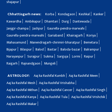
shajapur
Chhattisgarh news:
Korba
Kondagaon
Keshkal
Kanker
Kawardha
Ambikapur
Dhamtari
Durg
Dantewada
Janjgir-champa
Jashpur
Gaurella-pendra-marwahi
Gaurella-pendra-marwahi
Gariaband
Khairagarh
Koriya
Mahasamund
Manendragarh-chirimiri-bharatpur
Bemetara
Bijapur
Bilaspur
Balod
Bastar
Baloda-bazar
Balrampur
Narayanpur
Surajpur
Sukma
Sarguja
Lormi
Raipur
Raigarh
Rajnandgaon
Mungeli
ASTROLOGY:
Aaj ka Rashifal Kumbh
Aaj ka Rashifal Meen
Aaj ka Rashifal Mesh
Aaj ka Rashifal Vrishabha
Aaj ka Rashifal Mithun
Aaj ka Rashifal Cancer
Aaj ka Rashifal Singh
Aaj ka Rashifal Kanya
Aaj ka Rashifal Tula
Aaj ka Rashifal Vrishchik
Aaj ka Rashifal Makar