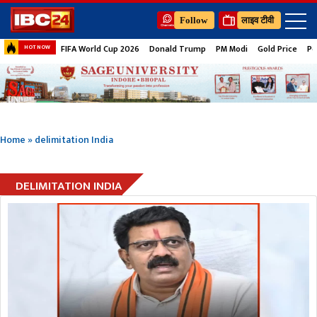
Follow
लाइव टीवी
FIFA World Cup 2026
Donald Trump
PM Modi
Gold Price
Pe
HOT NOW
Home
»
delimitation India
DELIMITATION INDIA