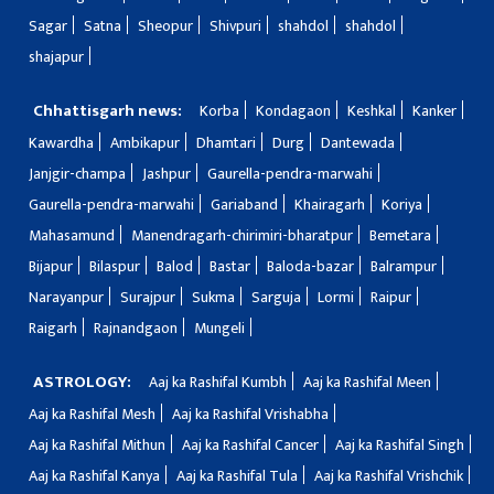
Sagar
Satna
Sheopur
Shivpuri
shahdol
shahdol
shajapur
Chhattisgarh news:
Korba
Kondagaon
Keshkal
Kanker
Kawardha
Ambikapur
Dhamtari
Durg
Dantewada
Janjgir-champa
Jashpur
Gaurella-pendra-marwahi
Gaurella-pendra-marwahi
Gariaband
Khairagarh
Koriya
Mahasamund
Manendragarh-chirimiri-bharatpur
Bemetara
Bijapur
Bilaspur
Balod
Bastar
Baloda-bazar
Balrampur
Narayanpur
Surajpur
Sukma
Sarguja
Lormi
Raipur
Raigarh
Rajnandgaon
Mungeli
ASTROLOGY:
Aaj ka Rashifal Kumbh
Aaj ka Rashifal Meen
Aaj ka Rashifal Mesh
Aaj ka Rashifal Vrishabha
Aaj ka Rashifal Mithun
Aaj ka Rashifal Cancer
Aaj ka Rashifal Singh
Aaj ka Rashifal Kanya
Aaj ka Rashifal Tula
Aaj ka Rashifal Vrishchik