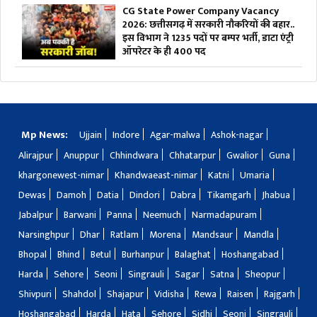
CG State Power Company Vacancy
2026: छत्तीसगढ़ में सरकारी नौकरियों की बहार..
इस विभाग ने 1235 पदों पर बम्पर भर्ती, डाटा एंट्री
ऑपरेटर के ही 400 पद
Mp News:
Ujjain
Indore
Agar-malwa
Ashok-nagar
Alirajpur
Anuppur
Chhindwara
Chhatarpur
Gwalior
Guna
khargonewest-nimar
Khandwaeast-nimar
Katni
Umaria
Dewas
Damoh
Datia
Dindori
Dabra
Tikamgarh
Jhabua
Jabalpur
Barwani
Panna
Neemuch
Narmadapuram
Narsinghpur
Dhar
Ratlam
Morena
Mandsaur
Mandla
Bhopal
Bhind
Betul
Burhanpur
Balaghat
Hoshangabad
Harda
Sehore
Seoni
Singrauli
Sagar
Satna
Sheopur
Shivpuri
Shahdol
Shajapur
Vidisha
Rewa
Raisen
Rajgarh
Hoshangabad
Harda
Hata
Sehore
Sidhi
Seoni
Singrauli