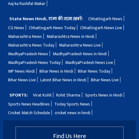
Aaj ka Rashifal Makar
State News Hindi, राज्य की ताज़ा ख़बरें:
Chhattisgarh News
CG News
Chhattisgarh News Today
Chhattisgarh News Live
Maharashtra News
Maharashtra News in Hindi
Maharashtra News Today
Maharashtra News Live
MadhyaPradesh News
MadhyaPradesh News in Hindi
MadhyaPradesh News Today
MadhyaPradesh News Live
MP News Hindi
Bihar News in Hindi
Bihar News Today
Bihar News Live
Latest Bihar News in Hindi
Bihar News Live
SPORTS:
Virat Kohli
Rohit Sharma
Sports News in Hindi
Sports News Headlines
Today Sports News
Cricket Match Schedule
cricket news in hindi
Find Us Here