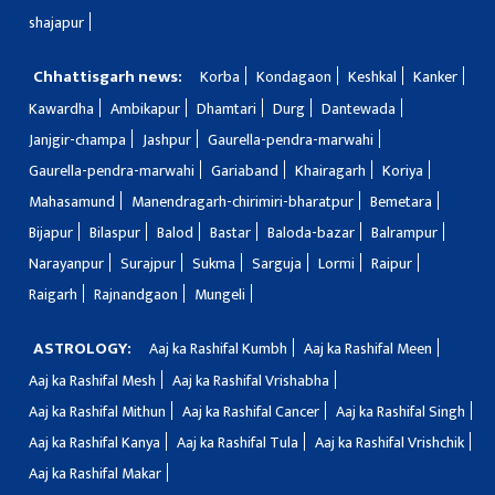
shajapur
Chhattisgarh news:
Korba
Kondagaon
Keshkal
Kanker
Kawardha
Ambikapur
Dhamtari
Durg
Dantewada
Janjgir-champa
Jashpur
Gaurella-pendra-marwahi
Gaurella-pendra-marwahi
Gariaband
Khairagarh
Koriya
Mahasamund
Manendragarh-chirimiri-bharatpur
Bemetara
Bijapur
Bilaspur
Balod
Bastar
Baloda-bazar
Balrampur
Narayanpur
Surajpur
Sukma
Sarguja
Lormi
Raipur
Raigarh
Rajnandgaon
Mungeli
ASTROLOGY:
Aaj ka Rashifal Kumbh
Aaj ka Rashifal Meen
Aaj ka Rashifal Mesh
Aaj ka Rashifal Vrishabha
Aaj ka Rashifal Mithun
Aaj ka Rashifal Cancer
Aaj ka Rashifal Singh
Aaj ka Rashifal Kanya
Aaj ka Rashifal Tula
Aaj ka Rashifal Vrishchik
Aaj ka Rashifal Makar