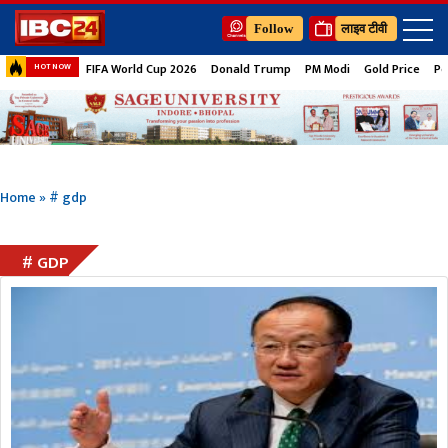
Follow
लाइव टीवी
FIFA World Cup 2026
Donald Trump
PM Modi
Gold Price
Pe
HOT NOW
Home
»
# gdp
# GDP