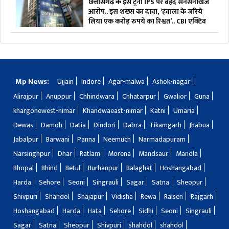
छत्तीसगढ़ के इस ट्रेनी IPS पर बेहद सनसनीखेज
आरोप.. इस शख्स का दावा, ‘हवाला के जरिये
लिया एक करोड़ रुपये का रिश्वत’.. CBI एक्टिव
Mp News:
Ujjain
Indore
Agar-malwa
Ashok-nagar
Alirajpur
Anuppur
Chhindwara
Chhatarpur
Gwalior
Guna
khargonewest-nimar
Khandwaeast-nimar
Katni
Umaria
Dewas
Damoh
Datia
Dindori
Dabra
Tikamgarh
Jhabua
Jabalpur
Barwani
Panna
Neemuch
Narmadapuram
Narsinghpur
Dhar
Ratlam
Morena
Mandsaur
Mandla
Bhopal
Bhind
Betul
Burhanpur
Balaghat
Hoshangabad
Harda
Sehore
Seoni
Singrauli
Sagar
Satna
Sheopur
Shivpuri
Shahdol
Shajapur
Vidisha
Rewa
Raisen
Rajgarh
Hoshangabad
Harda
Hata
Sehore
Sidhi
Seoni
Singrauli
Sagar
Satna
Sheopur
Shivpuri
shahdol
shahdol