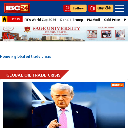
Follow
लाइव टीवी
FIFA World Cup 2026
Donald Trump
PM Modi
Gold Price
Pe
HOT NOW
Home
»
global oil trade crisis
GLOBAL OIL TRADE CRISIS