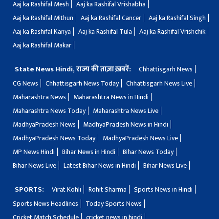
Aaj ka Rashifal Mesh
Aaj ka Rashifal Vrishabha
Aaj ka Rashifal Mithun
Aaj ka Rashifal Cancer
Aaj ka Rashifal Singh
Aaj ka Rashifal Kanya
Aaj ka Rashifal Tula
Aaj ka Rashifal Vrishchik
Aaj ka Rashifal Makar
State News Hindi, राज्य की ताज़ा ख़बरें:
Chhattisgarh News
CG News
Chhattisgarh News Today
Chhattisgarh News Live
Maharashtra News
Maharashtra News in Hindi
Maharashtra News Today
Maharashtra News Live
MadhyaPradesh News
MadhyaPradesh News in Hindi
MadhyaPradesh News Today
MadhyaPradesh News Live
MP News Hindi
Bihar News in Hindi
Bihar News Today
Bihar News Live
Latest Bihar News in Hindi
Bihar News Live
SPORTS:
Virat Kohli
Rohit Sharma
Sports News in Hindi
Sports News Headlines
Today Sports News
Cricket Match Schedule
cricket news in hindi