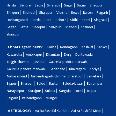
Harda
Sehore
Seoni
Singrauli
Sagar
Satna
Sheopur
Shivpuri
Shahdol
Shajapur
Vidisha
Rewa
Raisen
Rajgarh
Hoshangabad
Harda
Hata
Sehore
Sidhi
Seoni
Singrauli
Sagar
Satna
Sheopur
Shivpuri
shahdol
shahdol
shajapur
Chhattisgarh news:
Korba
Kondagaon
Keshkal
Kanker
Kawardha
Ambikapur
Dhamtari
Durg
Dantewada
Janjgir-champa
Jashpur
Gaurella-pendra-marwahi
Gaurella-pendra-marwahi
Gariaband
Khairagarh
Koriya
Mahasamund
Manendragarh-chirimiri-bharatpur
Bemetara
Bijapur
Bilaspur
Balod
Bastar
Baloda-bazar
Balrampur
Narayanpur
Surajpur
Sukma
Sarguja
Lormi
Raipur
Raigarh
Rajnandgaon
Mungeli
ASTROLOGY:
Aaj ka Rashifal Kumbh
Aaj ka Rashifal Meen