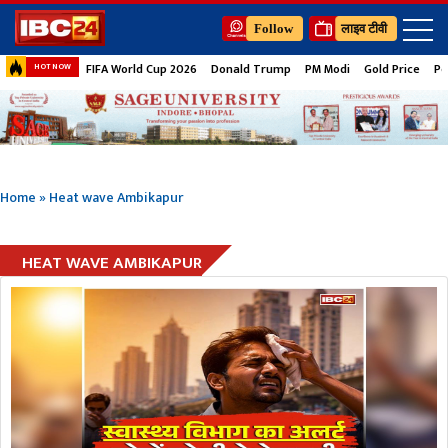
Follow
लाइव टीवी
FIFA World Cup 2026
Donald Trump
PM Modi
Gold Price
Pe
HOT NOW
Home
»
Heat wave Ambikapur
HEAT WAVE AMBIKAPUR