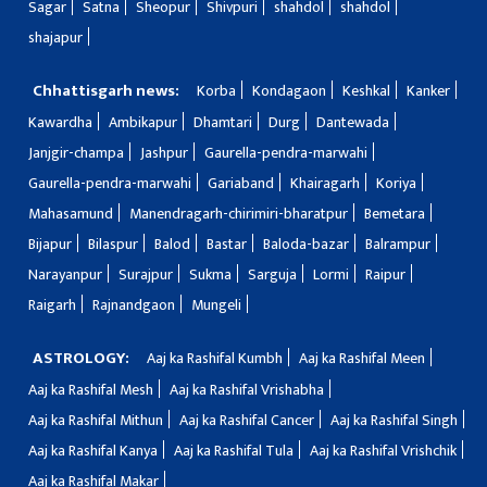
Sagar
Satna
Sheopur
Shivpuri
shahdol
shahdol
shajapur
Chhattisgarh news:
Korba
Kondagaon
Keshkal
Kanker
Kawardha
Ambikapur
Dhamtari
Durg
Dantewada
Janjgir-champa
Jashpur
Gaurella-pendra-marwahi
Gaurella-pendra-marwahi
Gariaband
Khairagarh
Koriya
Mahasamund
Manendragarh-chirimiri-bharatpur
Bemetara
Bijapur
Bilaspur
Balod
Bastar
Baloda-bazar
Balrampur
Narayanpur
Surajpur
Sukma
Sarguja
Lormi
Raipur
Raigarh
Rajnandgaon
Mungeli
ASTROLOGY:
Aaj ka Rashifal Kumbh
Aaj ka Rashifal Meen
Aaj ka Rashifal Mesh
Aaj ka Rashifal Vrishabha
Aaj ka Rashifal Mithun
Aaj ka Rashifal Cancer
Aaj ka Rashifal Singh
Aaj ka Rashifal Kanya
Aaj ka Rashifal Tula
Aaj ka Rashifal Vrishchik
Aaj ka Rashifal Makar