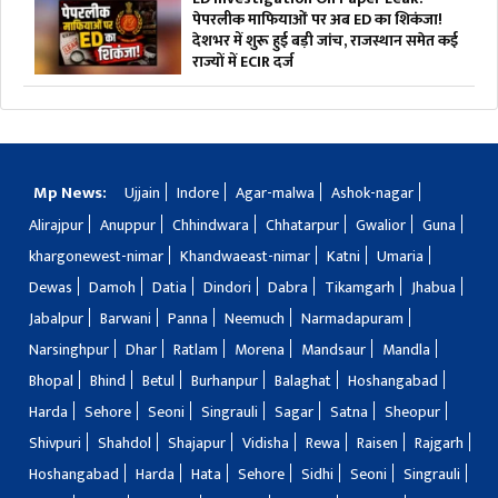
पेपरलीक माफियाओं पर अब ED का शिकंजा!
देशभर में शुरू हुई बड़ी जांच, राजस्थान समेत कई
राज्यों में ECIR दर्ज
Mp News:
Ujjain
Indore
Agar-malwa
Ashok-nagar
Alirajpur
Anuppur
Chhindwara
Chhatarpur
Gwalior
Guna
khargonewest-nimar
Khandwaeast-nimar
Katni
Umaria
Dewas
Damoh
Datia
Dindori
Dabra
Tikamgarh
Jhabua
Jabalpur
Barwani
Panna
Neemuch
Narmadapuram
Narsinghpur
Dhar
Ratlam
Morena
Mandsaur
Mandla
Bhopal
Bhind
Betul
Burhanpur
Balaghat
Hoshangabad
Harda
Sehore
Seoni
Singrauli
Sagar
Satna
Sheopur
Shivpuri
Shahdol
Shajapur
Vidisha
Rewa
Raisen
Rajgarh
Hoshangabad
Harda
Hata
Sehore
Sidhi
Seoni
Singrauli