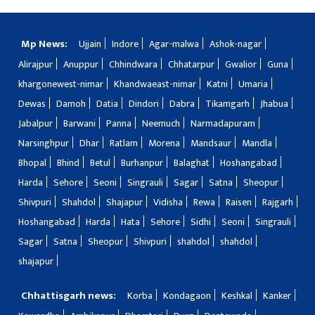
Mp News:
Ujjain
Indore
Agar-malwa
Ashok-nagar
Alirajpur
Anuppur
Chhindwara
Chhatarpur
Gwalior
Guna
khargonewest-nimar
Khandwaeast-nimar
Katni
Umaria
Dewas
Damoh
Datia
Dindori
Dabra
Tikamgarh
Jhabua
Jabalpur
Barwani
Panna
Neemuch
Narmadapuram
Narsinghpur
Dhar
Ratlam
Morena
Mandsaur
Mandla
Bhopal
Bhind
Betul
Burhanpur
Balaghat
Hoshangabad
Harda
Sehore
Seoni
Singrauli
Sagar
Satna
Sheopur
Shivpuri
Shahdol
Shajapur
Vidisha
Rewa
Raisen
Rajgarh
Hoshangabad
Harda
Hata
Sehore
Sidhi
Seoni
Singrauli
Sagar
Satna
Sheopur
Shivpuri
shahdol
shahdol
shajapur
Chhattisgarh news:
Korba
Kondagaon
Keshkal
Kanker