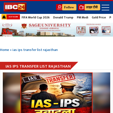
Follow
लाइव टीवी
FIFA World Cup 2026
Donald Trump
PM Modi
Gold Price
Pe
HOT NOW
Home
»
ias ips transfer list rajasthan
IAS IPS TRANSFER LIST RAJASTHAN