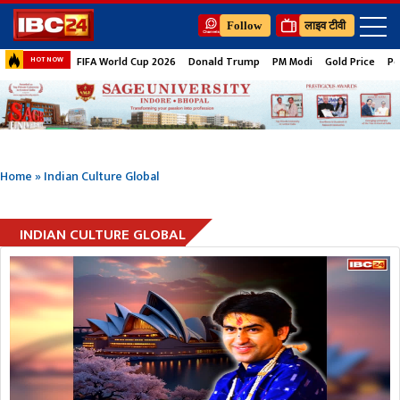
Follow
लाइव टीवी
FIFA World Cup 2026
Donald Trump
PM Modi
Gold Price
Pe
HOT NOW
Home
»
Indian Culture Global
INDIAN CULTURE GLOBAL