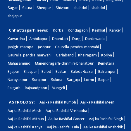
Sagar
Satna
Sheopur
Shivpuri
shahdol
shahdol
shajapur
Chhattisgarh news:
Korba
Kondagaon
Keshkal
Kanker
Kawardha
Ambikapur
Dhamtari
Durg
Dantewada
Janjgir-champa
Jashpur
Gaurella-pendra-marwahi
Gaurella-pendra-marwahi
Gariaband
Khairagarh
Koriya
Mahasamund
Manendragarh-chirimiri-bharatpur
Bemetara
Bijapur
Bilaspur
Balod
Bastar
Baloda-bazar
Balrampur
Narayanpur
Surajpur
Sukma
Sarguja
Lormi
Raipur
Raigarh
Rajnandgaon
Mungeli
ASTROLOGY:
Aaj ka Rashifal Kumbh
Aaj ka Rashifal Meen
Aaj ka Rashifal Mesh
Aaj ka Rashifal Vrishabha
Aaj ka Rashifal Mithun
Aaj ka Rashifal Cancer
Aaj ka Rashifal Singh
Aaj ka Rashifal Kanya
Aaj ka Rashifal Tula
Aaj ka Rashifal Vrishchik