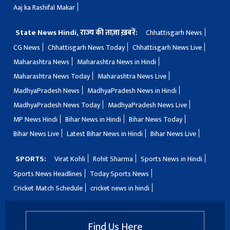
Aaj ka Rashifal Makar
State News Hindi, राज्य की ताज़ा ख़बरें:
Chhattisgarh News
CG News
Chhattisgarh News Today
Chhattisgarh News Live
Maharashtra News
Maharashtra News in Hindi
Maharashtra News Today
Maharashtra News Live
MadhyaPradesh News
MadhyaPradesh News in Hindi
MadhyaPradesh News Today
MadhyaPradesh News Live
MP News Hindi
Bihar News in Hindi
Bihar News Today
Bihar News Live
Latest Bihar News in Hindi
Bihar News Live
SPORTS:
Virat Kohli
Rohit Sharma
Sports News in Hindi
Sports News Headlines
Today Sports News
Cricket Match Schedule
cricket news in hindi
Find Us Here