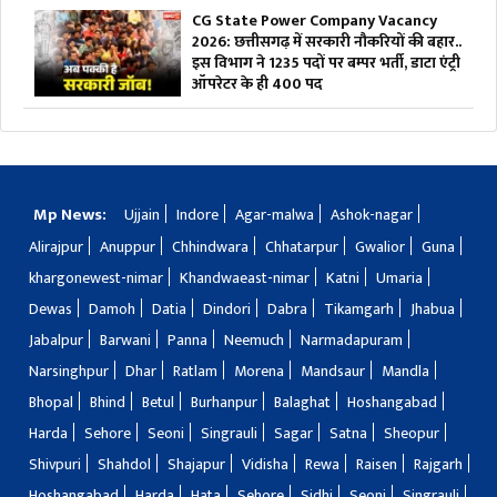
CG State Power Company Vacancy
2026: छत्तीसगढ़ में सरकारी नौकरियों की बहार..
इस विभाग ने 1235 पदों पर बम्पर भर्ती, डाटा एंट्री
ऑपरेटर के ही 400 पद
Mp News:
Ujjain
Indore
Agar-malwa
Ashok-nagar
Alirajpur
Anuppur
Chhindwara
Chhatarpur
Gwalior
Guna
khargonewest-nimar
Khandwaeast-nimar
Katni
Umaria
Dewas
Damoh
Datia
Dindori
Dabra
Tikamgarh
Jhabua
Jabalpur
Barwani
Panna
Neemuch
Narmadapuram
Narsinghpur
Dhar
Ratlam
Morena
Mandsaur
Mandla
Bhopal
Bhind
Betul
Burhanpur
Balaghat
Hoshangabad
Harda
Sehore
Seoni
Singrauli
Sagar
Satna
Sheopur
Shivpuri
Shahdol
Shajapur
Vidisha
Rewa
Raisen
Rajgarh
Hoshangabad
Harda
Hata
Sehore
Sidhi
Seoni
Singrauli