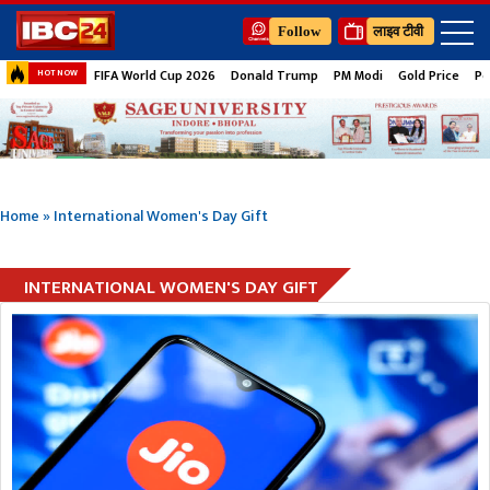
Follow
लाइव टीवी
FIFA World Cup 2026
Donald Trump
PM Modi
Gold Price
Pe
HOT NOW
Home
»
International Women's Day Gift
INTERNATIONAL WOMEN'S DAY GIFT