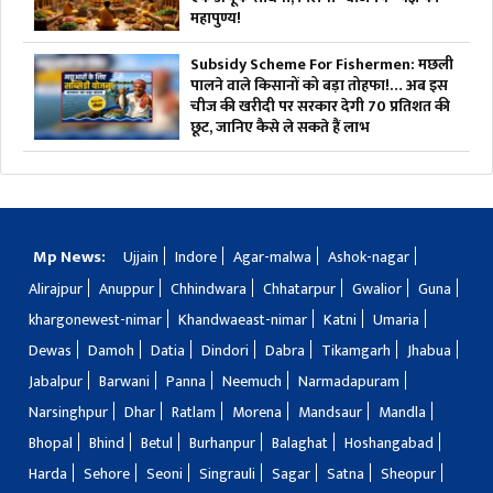
महापुण्य!
Subsidy Scheme For Fishermen: मछली
पालने वाले किसानों को बड़ा तोहफा!… अब इस
चीज की खरीदी पर सरकार देगी 70 प्रतिशत की
छूट, जानिए कैसे ले सकते हैं लाभ
Mp News:
Ujjain
Indore
Agar-malwa
Ashok-nagar
Alirajpur
Anuppur
Chhindwara
Chhatarpur
Gwalior
Guna
khargonewest-nimar
Khandwaeast-nimar
Katni
Umaria
Dewas
Damoh
Datia
Dindori
Dabra
Tikamgarh
Jhabua
Jabalpur
Barwani
Panna
Neemuch
Narmadapuram
Narsinghpur
Dhar
Ratlam
Morena
Mandsaur
Mandla
Bhopal
Bhind
Betul
Burhanpur
Balaghat
Hoshangabad
Harda
Sehore
Seoni
Singrauli
Sagar
Satna
Sheopur