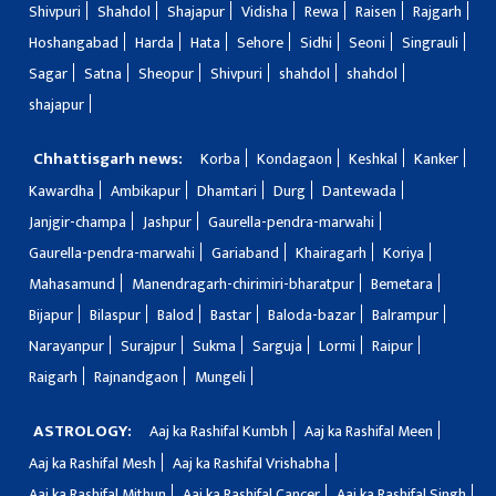
Shivpuri
Shahdol
Shajapur
Vidisha
Rewa
Raisen
Rajgarh
Hoshangabad
Harda
Hata
Sehore
Sidhi
Seoni
Singrauli
Sagar
Satna
Sheopur
Shivpuri
shahdol
shahdol
shajapur
Chhattisgarh news:
Korba
Kondagaon
Keshkal
Kanker
Kawardha
Ambikapur
Dhamtari
Durg
Dantewada
Janjgir-champa
Jashpur
Gaurella-pendra-marwahi
Gaurella-pendra-marwahi
Gariaband
Khairagarh
Koriya
Mahasamund
Manendragarh-chirimiri-bharatpur
Bemetara
Bijapur
Bilaspur
Balod
Bastar
Baloda-bazar
Balrampur
Narayanpur
Surajpur
Sukma
Sarguja
Lormi
Raipur
Raigarh
Rajnandgaon
Mungeli
ASTROLOGY:
Aaj ka Rashifal Kumbh
Aaj ka Rashifal Meen
Aaj ka Rashifal Mesh
Aaj ka Rashifal Vrishabha
Aaj ka Rashifal Mithun
Aaj ka Rashifal Cancer
Aaj ka Rashifal Singh