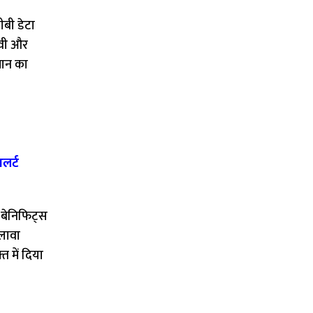
ीबी डेटा
ीवी और
लान का
अलर्ट
 बेनिफिट्स
अलावा
 में दिया