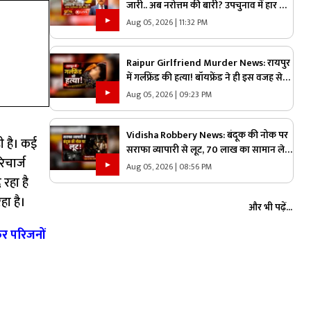
जारी.. अब नरोत्तम की बारी? उपचुनाव में हार के
बाद एक्शन में भाजपा, लोकल बॉडी की सफाई के
Aug 05, 2026 | 11:32 PM
बाद असली निशाने पर कौन?
Raipur Girlfriend Murder News: रायपुर
में गर्लफ्रेंड की हत्या! बॉयफ्रेंड ने ही इस वजह से
उतारा मौत के घाट, 6 महीने से रह रहे थे लिव इन
Aug 05, 2026 | 09:23 PM
में
Vidisha Robbery News: बंदूक की नोक पर
ी है। कई
सराफा व्यापारी से लूट, 70 लाख का सामान ले
िचार्ज
उड़े लुटेरे, जाते-जाते मार दी गोली
Aug 05, 2026 | 08:56 PM
 रहा है
हा है।
और भी पढ़ें...
र परिजनों