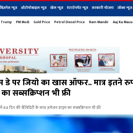
बिज़नेस न्यूज़
ऑटोमोबाइल न्यूज़
खेल न्यूज़
एंटरटेनमेंट न्यूज़
सरकारी योजना
जॉब्स न्यूज
 Trump
PM Modi
Gold Price
Petrol Diesel Price
Ram Mandir
Aaj Ka Mau
s
बिज़नेस
टेक न्यूज
धर्म
ऑटोमोबाइल
एंटरटेनम
शेयर बाज़ार
गैजेट्स न्यूज
 डे पर जियो का खास ऑफर.. मात्र इतने रुप
ा सब्सक्रिप्शन भी फ्री
ं 84 दिन की वैलिडिटी के साथ अमेजन प्राइम का सब्सक्रिप्शन भी फ्री