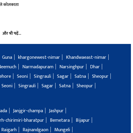
हले कोलकाता
और भी पढ़ें...
Guna
khargonewest-nimar
Khandwaeast-nimar
Neemuch
Narmadapuram
Narsinghpur
Dhar
ehore
Seoni
Singrauli
Sagar
Satna
Sheopur
Seoni
Singrauli
Sagar
Satna
Sheopur
ada
Janjgir-champa
Jashpur
h-chirimiri-bharatpur
Bemetara
Bijapur
Raigarh
Rajnandgaon
Mungeli