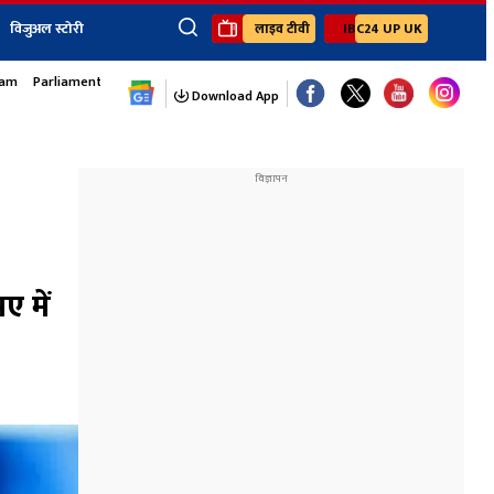
विजुअल स्टोरी
लाइव टीवी
IBC24 UP UK
sam
Parliament Monsoon Session
×
ेंट
खेल
जॉब्स न्यूज
Youtube Channels
Download App
यूथ कॉर्नर
IBC24
Ibc24 Jankarwan
IBC 24 Digital
Ibc24 Up-Uk
Ibc24 Madhya
Ibc24 Maidani
ए में
Ibc24 Sarguja
Ibc24 Bastar
Ibc24 Malwa
Ibc24 Mahakoshal