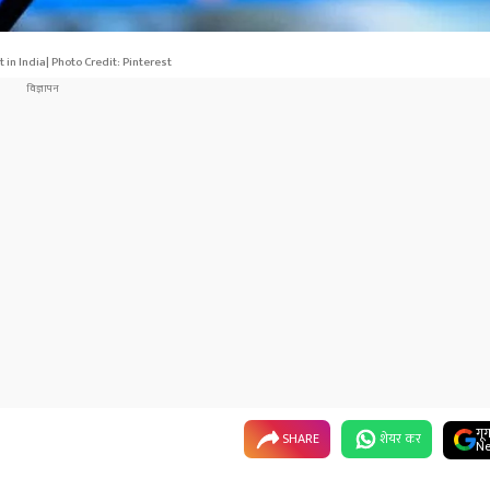
t in India| Photo Credit: Pinterest
गू
SHARE
शेयर कर
Ne