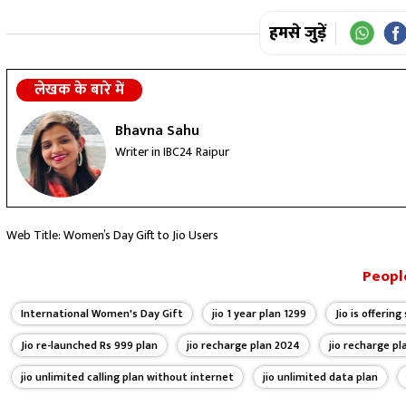
हमसे जुड़ें
लेखक के बारे में
Bhavna Sahu
Writer in IBC24 Raipur
Web Title: Women’s Day Gift to Jio Users
People
International Women's Day Gift
jio 1 year plan 1299
Jio is offeri
Jio re-launched Rs 999 plan
jio recharge plan 2024
jio recharge p
jio unlimited calling plan without internet
jio unlimited data plan