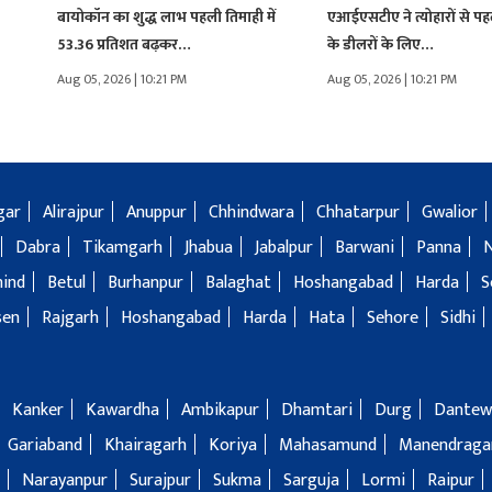
बायोकॉन का शुद्ध लाभ पहली तिमाही में
एआईएसटीए ने त्योहारों से प
53.36 प्रतिशत बढ़कर…
के डीलरों के लिए…
Aug 05, 2026 | 10:21 PM
Aug 05, 2026 | 10:21 PM
gar
Alirajpur
Anuppur
Chhindwara
Chhatarpur
Gwalior
Dabra
Tikamgarh
Jhabua
Jabalpur
Barwani
Panna
hind
Betul
Burhanpur
Balaghat
Hoshangabad
Harda
S
sen
Rajgarh
Hoshangabad
Harda
Hata
Sehore
Sidhi
Kanker
Kawardha
Ambikapur
Dhamtari
Durg
Dantew
Gariaband
Khairagarh
Koriya
Mahasamund
Manendragar
Narayanpur
Surajpur
Sukma
Sarguja
Lormi
Raipur