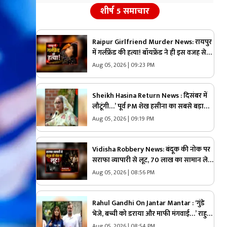
शीर्ष 5 समाचार
Raipur Girlfriend Murder News: रायपुर
में गर्लफ्रेंड की हत्या! बॉयफ्रेंड ने ही इस वजह से
उतारा मौत के घाट, 6 महीने से रह रहे थे लिव इन
Aug 05, 2026 | 09:23 PM
में
Sheikh Hasina Return News : दिसंबर में
लौटूंगी…’ पूर्व PM शेख हसीना का सबसे बड़ा
ऐलान! प्रेस कॉन्फ्रेंस में खोले ऐसे राज, मच
Aug 05, 2026 | 09:19 PM
सकता है सियासी भूचाल
Vidisha Robbery News: बंदूक की नोक पर
सराफा व्यापारी से लूट, 70 लाख का सामान ले
उड़े लुटेरे, जाते-जाते मार दी गोली
Aug 05, 2026 | 08:56 PM
Rahul Gandhi On Jantar Mantar : ‘गुंडे
भेजे, बच्ची को डराया और माफी मंगवाई…’ राहुल
गांधी का बड़ा दावा, छात्रों के साथ खोला मोर्चा
Aug 05, 2026 | 08:54 PM