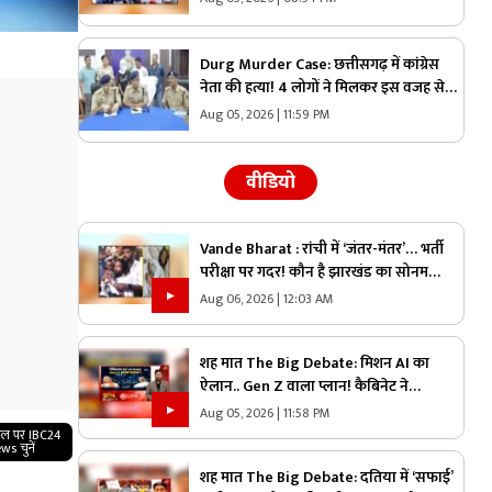
Durg Murder Case: छत्तीसगढ़ में कांग्रेस
नेता की हत्या! 4 लोगों ने मिलकर इस वजह से
उतारा था मौत के घाट, तीन भी थे वारदात में
Aug 05, 2026 | 11:59 PM
शामिल
वीडियो
Vande Bharat : रांची में ‘जंतर-मंतर’… भर्ती
परीक्षा पर गदर! कौन है झारखंड का सोनम
वांग्चुख? जाने कौन है देवेंद्र नाथ महतो ?
Aug 06, 2026 | 12:03 AM
शह मात The Big Debate: मिशन AI का
ऐलान.. Gen Z वाला प्लान! कैबिनेट ने
छत्तीसगढ़ राज्य आर्टिफिशियल इंटेलिजेंस मिशन
Aug 05, 2026 | 11:58 PM
को दी मंजूरी, क्या Gen Z को ध्यान में रखकर
गल पर IBC24
ws चुनें
तैयार किया गया प्लान?
शह मात The Big Debate: दतिया में ‘सफाई’