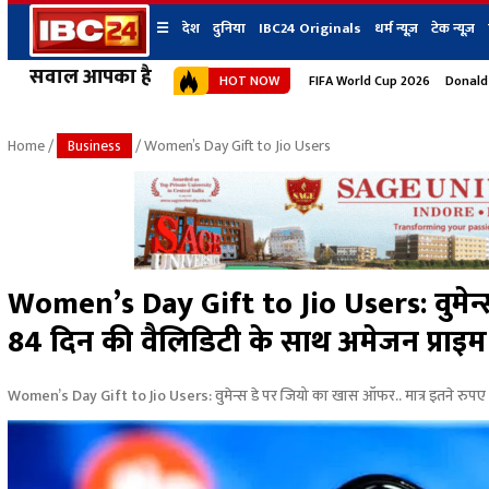
☰
देश
दुनिया
IBC24 Originals
धर्म न्यूज़
टेक न्यूज़
सवाल आपका है
HOT NOW
FIFA World Cup 2026
Donald
देश
प्रदेश न्यूज
शहर
दुनिया
IBC24 Original
छत्तीसगढ़ न्यूज
भोपाल
Home
/
Business
/ Women’s Day Gift to Jio Users
मध्यप्रदेश न्यूज
इंदौर
उत्तर प्रदेश न्यूज
जबलपुर
बिहार न्यूज
ग्वालियर
उत्तराखंड न्यूज
रायपुर
महाराष्ट्र न्यूज
बिलासपुर
Women’s Day Gift to Jio Users: वुमेन्स
हिमाचल प्रदेश न्यूज
84 दिन की वैलिडिटी के साथ अमेजन प्राइम क
हरियाणा न्यूज
Women’s Day Gift to Jio Users: वुमेन्स डे पर जियो का खास ऑफर.. मात्र इतने रुपए मे