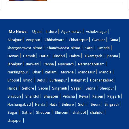
Mp News:
Ujjain
Indore
Agar-malwa
Ashok-nagar
Alirajpur
Anuppur
Chhindwara
Chhatarpur
Gwalior
Guna
khargonewest-nimar
Khandwaeast-nimar
Katni
Umaria
Dewas
Damoh
Datia
Dindori
Dabra
Tikamgarh
Jhabua
Jabalpur
Barwani
Panna
Neemuch
Narmadapuram
Narsinghpur
Dhar
Ratlam
Morena
Mandsaur
Mandla
Bhopal
Bhind
Betul
Burhanpur
Balaghat
Hoshangabad
Harda
Sehore
Seoni
Singrauli
Sagar
Satna
Sheopur
Shivpuri
Shahdol
Shajapur
Vidisha
Rewa
Raisen
Rajgarh
Hoshangabad
Harda
Hata
Sehore
Sidhi
Seoni
Singrauli
Sagar
Satna
Sheopur
Shivpuri
shahdol
shahdol
shajapur