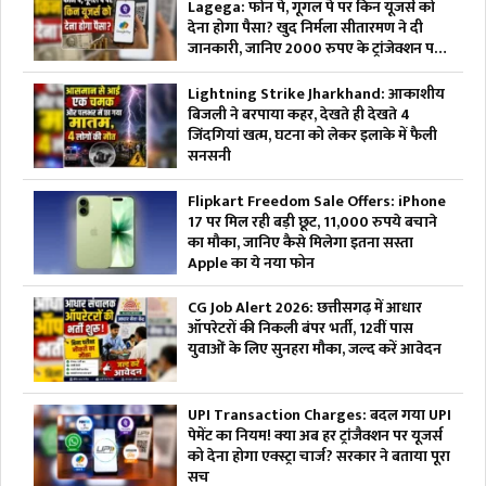
Lagega: फोन पे, गूगल पे पर किन यूजर्स को
देना होगा पैसा? खुद निर्मला सीतारमण ने दी
जानकारी, जानिए 2000 रुपए के ट्रांजेक्शन पर
कितना भुगतान करना होगा
Lightning Strike Jharkhand: आकाशीय
बिजली ने बरपाया कहर, देखते ही देखते 4
जिंदगियां खत्म, घटना को लेकर इलाके में फैली
सनसनी
Flipkart Freedom Sale Offers: iPhone
17 पर मिल रही बड़ी छूट, 11,000 रुपये बचाने
का मौका, जानिए कैसे मिलेगा इतना सस्ता
Apple का ये नया फोन
CG Job Alert 2026: छत्तीसगढ़ में आधार
ऑपरेटरों की निकली बंपर भर्ती, 12वीं पास
युवाओं के लिए सुनहरा मौका, जल्द करें आवेदन
UPI Transaction Charges: बदल गया UPI
पेमेंट का नियम! क्या अब हर ट्रांजैक्शन पर यूजर्स
को देना होगा एक्स्ट्रा चार्ज? सरकार ने बताया पूरा
सच