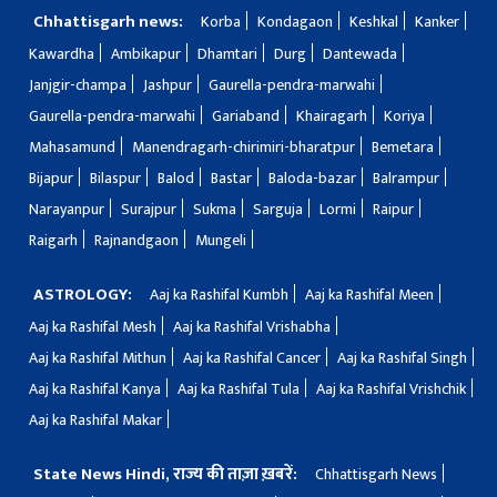
Chhattisgarh news:
Korba
Kondagaon
Keshkal
Kanker
Kawardha
Ambikapur
Dhamtari
Durg
Dantewada
Janjgir-champa
Jashpur
Gaurella-pendra-marwahi
Gaurella-pendra-marwahi
Gariaband
Khairagarh
Koriya
Mahasamund
Manendragarh-chirimiri-bharatpur
Bemetara
Bijapur
Bilaspur
Balod
Bastar
Baloda-bazar
Balrampur
Narayanpur
Surajpur
Sukma
Sarguja
Lormi
Raipur
Raigarh
Rajnandgaon
Mungeli
ASTROLOGY:
Aaj ka Rashifal Kumbh
Aaj ka Rashifal Meen
Aaj ka Rashifal Mesh
Aaj ka Rashifal Vrishabha
Aaj ka Rashifal Mithun
Aaj ka Rashifal Cancer
Aaj ka Rashifal Singh
Aaj ka Rashifal Kanya
Aaj ka Rashifal Tula
Aaj ka Rashifal Vrishchik
Aaj ka Rashifal Makar
State News Hindi, राज्य की ताज़ा ख़बरें:
Chhattisgarh News