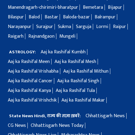
Manendragarh-chirimiri-bharatpur
Bemetara
Bijapur
Bilaspur
Balod
Bastar
Baloda-bazar
Balrampur
Narayanpur
Surajpur
Sukma
Sarguja
Lormi
Raipur
Raigarh
Rajnandgaon
Mungeli
Aaj ka Rashifal Kumbh
ASTROLOGY:
Aaj ka Rashifal Meen
Aaj ka Rashifal Mesh
Aaj ka Rashifal Vrishabha
Aaj ka Rashifal Mithun
Aaj ka Rashifal Cancer
Aaj ka Rashifal Singh
Aaj ka Rashifal Kanya
Aaj ka Rashifal Tula
Aaj ka Rashifal Vrishchik
Aaj ka Rashifal Makar
Chhattisgarh News
State News Hindi, राज्य की ताज़ा ख़बरें:
CG News
Chhattisgarh News Today