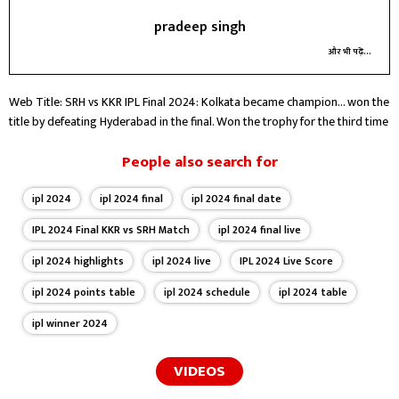
pradeep singh
और भी पढ़ें...
Web Title: SRH vs KKR IPL Final 2024: Kolkata became champion... won the
title by defeating Hyderabad in the final. Won the trophy for the third time
People also search for
ipl 2024
ipl 2024 final
ipl 2024 final date
IPL 2024 Final KKR vs SRH Match
ipl 2024 final live
ipl 2024 highlights
ipl 2024 live
IPL 2024 Live Score
ipl 2024 points table
ipl 2024 schedule
ipl 2024 table
ipl winner 2024
VIDEOS