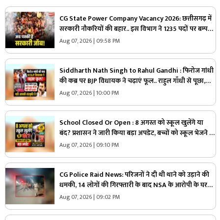
CG State Power Company Vacancy 2026: छत्तीसगढ़ में
सरकारी नौकरियों की बहार.. इस विभाग ने 1235 पदों पर बम्पर
भर्ती, डाटा एंट्री ऑपरेटर के ही 400 पद
Aug 07, 2026 | 09:58 PM
Siddharth Nath Singh to Rahul Gandhi : फिरोज गांधी
की कब्र पर BJP विधायक ने चढ़ाएं फूल.. राहुल गाँधी से पूछा,
“अपने दादा जी को क्यों नहीं पूजते, यही आपकी संस्कृति है?”
Aug 07, 2026 | 10:00 PM
School Closed Or Open : 8 अगस्त को स्कूल खुलेंगे या
बंद? प्रशासन ने जारी किया बड़ा अपडेट, बच्चों को स्कूल भेजने से
पहले जरूर पढ़ लें ये खबर
Aug 07, 2026 | 09:10 PM
CG Police Raid News: परिजनों ने दी थी थाने को उड़ाने की
धमकी, 14 लोगों की गिरफ्तारी के बाद NSA के आरोपी के घर
पुलिस ने मारा छापा, जांच में मिली ये चौंकाने वाली चीज
Aug 07, 2026 | 09:02 PM