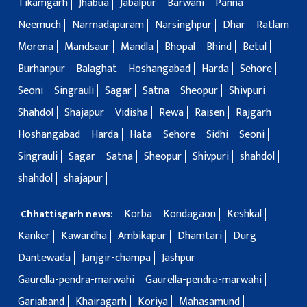
Tikamgarh
Jhabua
Jabalpur
Barwani
Panna
Neemuch
Narmadapuram
Narsinghpur
Dhar
Ratlam
Morena
Mandsaur
Mandla
Bhopal
Bhind
Betul
Burhanpur
Balaghat
Hoshangabad
Harda
Sehore
Seoni
Singrauli
Sagar
Satna
Sheopur
Shivpuri
Shahdol
Shajapur
Vidisha
Rewa
Raisen
Rajgarh
Hoshangabad
Harda
Hata
Sehore
Sidhi
Seoni
Singrauli
Sagar
Satna
Sheopur
Shivpuri
shahdol
shahdol
shajapur
Korba
Kondagaon
Keshkal
Chhattisgarh news:
Kanker
Kawardha
Ambikapur
Dhamtari
Durg
Dantewada
Janjgir-champa
Jashpur
Gaurella-pendra-marwahi
Gaurella-pendra-marwahi
Gariaband
Khairagarh
Koriya
Mahasamund