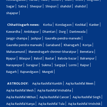
Sagar
Satna
Sheopur
Shivpuri
shahdol
shahdol
shajapur
Chhattisgarh news:
Korba
Kondagaon
Keshkal
Kanker
Kawardha
Ambikapur
Dhamtari
Durg
Dantewada
Janjgir-champa
Jashpur
Gaurella-pendra-marwahi
Gaurella-pendra-marwahi
Gariaband
Khairagarh
Koriya
Mahasamund
Manendragarh-chirimiri-bharatpur
Bemetara
Bijapur
Bilaspur
Balod
Bastar
Baloda-bazar
Balrampur
Narayanpur
Surajpur
Sukma
Sarguja
Lormi
Raipur
Raigarh
Rajnandgaon
Mungeli
ASTROLOGY:
Aaj ka Rashifal Kumbh
Aaj ka Rashifal Meen
Aaj ka Rashifal Mesh
Aaj ka Rashifal Vrishabha
Aaj ka Rashifal Mithun
Aaj ka Rashifal Cancer
Aaj ka Rashifal Singh
Aaj ka Rashifal Kanya
Aaj ka Rashifal Tula
Aaj ka Rashifal Vrishchik