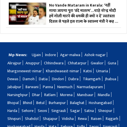
No Vande Mataram in Kerala: ‘नहीं
गाया जाएगा पूरा ‘वंदे मातरम’…चाहे नरेन्द्र मोदी
हमें गोली मारने की धमकी ही क्यों न दें’ स्वतंत्रता
दिवस से पहले इस राज्य के स्वास्थ्य मंत्री ने कह दी
बड़ी बात
Mp News:
Ujjain
Indore
Agar-malwa
Ashok-nagar
Alirajpur
Anuppur
Chhindwara
Chhatarpur
Gwalior
Guna
khargonewest-nimar
Khandwaeast-nimar
Katni
Umaria
Dewas
Damoh
Datia
Dindori
Dabra
Tikamgarh
Jhabua
Jabalpur
Barwani
Panna
Neemuch
Narmadapuram
Narsinghpur
Dhar
Ratlam
Morena
Mandsaur
Mandla
Bhopal
Bhind
Betul
Burhanpur
Balaghat
Hoshangabad
Harda
Sehore
Seoni
Singrauli
Sagar
Satna
Sheopur
Shivpuri
Shahdol
Shajapur
Vidisha
Rewa
Raisen
Rajgarh
Hoshangabad
Harda
Hata
Sehore
Sidhi
Seoni
Singrauli