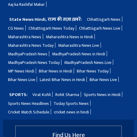
Aaj ka Rashifal Makar
State News Hindi, राज्य की ताज़ा ख़बरें:
Chhattisgarh News
CG News
Chhattisgarh News Today
Chhattisgarh News Live
Maharashtra News
Maharashtra News in Hindi
Maharashtra News Today
Maharashtra News Live
MadhyaPradesh News
MadhyaPradesh News in Hindi
MadhyaPradesh News Today
MadhyaPradesh News Live
MP News Hindi
Bihar News in Hindi
Bihar News Today
Bihar News Live
Latest Bihar News in Hindi
Bihar News Live
SPORTS:
Virat Kohli
Rohit Sharma
Sports News in Hindi
Sports News Headlines
Today Sports News
Cricket Match Schedule
cricket news in hindi
Find Us Here