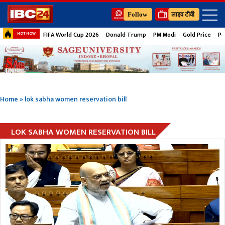
Follow
लाइव टीवी
FIFA World Cup 2026
Donald Trump
PM Modi
Gold Price
Pe
HOT NOW
Home
»
lok sabha women reservation bill
LOK SABHA WOMEN RESERVATION BILL