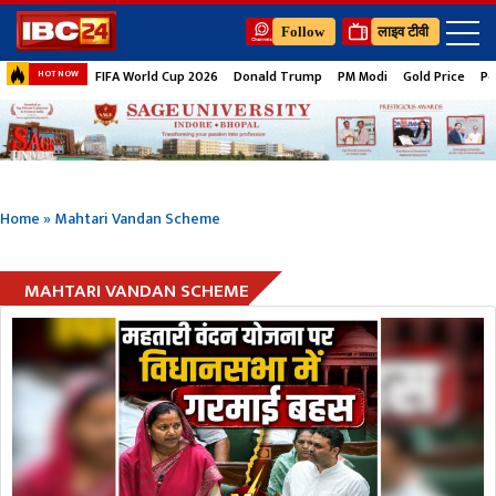
Follow
लाइव टीवी
FIFA World Cup 2026
Donald Trump
PM Modi
Gold Price
Pe
HOT NOW
Home
»
Mahtari Vandan Scheme
MAHTARI VANDAN SCHEME