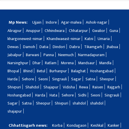
Mp News:
Ujjain
Indore
Agar-malwa
Ashok-nagar
Alirajpur
Anuppur
Chhindwara
Chhatarpur
Gwalior
Guna
khargonewest-nimar
Khandwaeast-nimar
Katni
Umaria
Dewas
Damoh
Datia
Dindori
Dabra
Tikamgarh
Jhabua
Jabalpur
Barwani
Panna
Neemuch
Narmadapuram
Narsinghpur
Dhar
Ratlam
Morena
Mandsaur
Mandla
Bhopal
Bhind
Betul
Burhanpur
Balaghat
Hoshangabad
Harda
Sehore
Seoni
Singrauli
Sagar
Satna
Sheopur
Shivpuri
Shahdol
Shajapur
Vidisha
Rewa
Raisen
Rajgarh
Hoshangabad
Harda
Hata
Sehore
Sidhi
Seoni
Singrauli
Sagar
Satna
Sheopur
Shivpuri
shahdol
shahdol
shajapur
Chhattisgarh news:
Korba
Kondagaon
Keshkal
Kanker