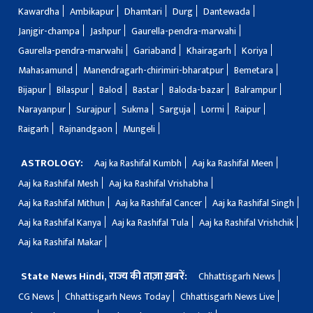
Kawardha
Ambikapur
Dhamtari
Durg
Dantewada
Janjgir-champa
Jashpur
Gaurella-pendra-marwahi
Gaurella-pendra-marwahi
Gariaband
Khairagarh
Koriya
Mahasamund
Manendragarh-chirimiri-bharatpur
Bemetara
Bijapur
Bilaspur
Balod
Bastar
Baloda-bazar
Balrampur
Narayanpur
Surajpur
Sukma
Sarguja
Lormi
Raipur
Raigarh
Rajnandgaon
Mungeli
ASTROLOGY:
Aaj ka Rashifal Kumbh
Aaj ka Rashifal Meen
Aaj ka Rashifal Mesh
Aaj ka Rashifal Vrishabha
Aaj ka Rashifal Mithun
Aaj ka Rashifal Cancer
Aaj ka Rashifal Singh
Aaj ka Rashifal Kanya
Aaj ka Rashifal Tula
Aaj ka Rashifal Vrishchik
Aaj ka Rashifal Makar
State News Hindi, राज्य की ताज़ा ख़बरें:
Chhattisgarh News
CG News
Chhattisgarh News Today
Chhattisgarh News Live