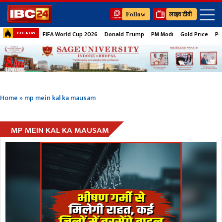
Follow
लाइव टीवी
FIFA World Cup 2026
Donald Trump
PM Modi
Gold Price
Pe
HOT NOW
Home
»
mp mein kal ka mausam
MP MEIN KAL KA MAUSAM