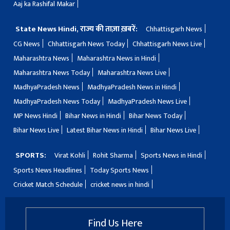
Aaj ka Rashifal Makar
State News Hindi, राज्य की ताज़ा ख़बरें:
Chhattisgarh News
CG News
Chhattisgarh News Today
Chhattisgarh News Live
Maharashtra News
Maharashtra News in Hindi
Maharashtra News Today
Maharashtra News Live
MadhyaPradesh News
MadhyaPradesh News in Hindi
MadhyaPradesh News Today
MadhyaPradesh News Live
MP News Hindi
Bihar News in Hindi
Bihar News Today
Bihar News Live
Latest Bihar News in Hindi
Bihar News Live
SPORTS:
Virat Kohli
Rohit Sharma
Sports News in Hindi
Sports News Headlines
Today Sports News
Cricket Match Schedule
cricket news in hindi
Find Us Here