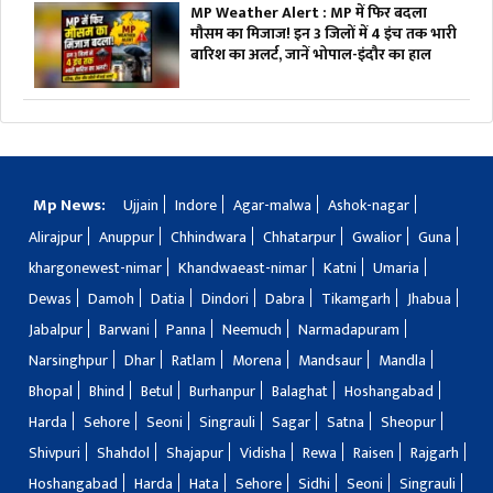
MP Weather Alert : MP में फिर बदला
मौसम का मिजाज! इन 3 जिलों में 4 इंच तक भारी
बारिश का अलर्ट, जानें भोपाल-इंदौर का हाल
Mp News:
Ujjain
Indore
Agar-malwa
Ashok-nagar
Alirajpur
Anuppur
Chhindwara
Chhatarpur
Gwalior
Guna
khargonewest-nimar
Khandwaeast-nimar
Katni
Umaria
Dewas
Damoh
Datia
Dindori
Dabra
Tikamgarh
Jhabua
Jabalpur
Barwani
Panna
Neemuch
Narmadapuram
Narsinghpur
Dhar
Ratlam
Morena
Mandsaur
Mandla
Bhopal
Bhind
Betul
Burhanpur
Balaghat
Hoshangabad
Harda
Sehore
Seoni
Singrauli
Sagar
Satna
Sheopur
Shivpuri
Shahdol
Shajapur
Vidisha
Rewa
Raisen
Rajgarh
Hoshangabad
Harda
Hata
Sehore
Sidhi
Seoni
Singrauli