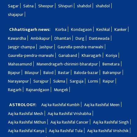
Sagar
Satna
Sheopur
Shivpuri
shahdol
shahdol
shajapur
Chhattisgarh news:
Korba
Kondagaon
Keshkal
Kanker
Kawardha
Ambikapur
Dhamtari
Durg
Dantewada
Janjgir-champa
Jashpur
Gaurella-pendra-marwahi
Gaurella-pendra-marwahi
Gariaband
Khairagarh
Koriya
Mahasamund
Manendragarh-chirimiri-bharatpur
Bemetara
Bijapur
Bilaspur
Balod
Bastar
Baloda-bazar
Balrampur
Narayanpur
Surajpur
Sukma
Sarguja
Lormi
Raipur
Raigarh
Rajnandgaon
Mungeli
ASTROLOGY:
Aaj ka Rashifal Kumbh
Aaj ka Rashifal Meen
Aaj ka Rashifal Mesh
Aaj ka Rashifal Vrishabha
Aaj ka Rashifal Mithun
Aaj ka Rashifal Cancer
Aaj ka Rashifal Singh
Aaj ka Rashifal Kanya
Aaj ka Rashifal Tula
Aaj ka Rashifal Vrishchik