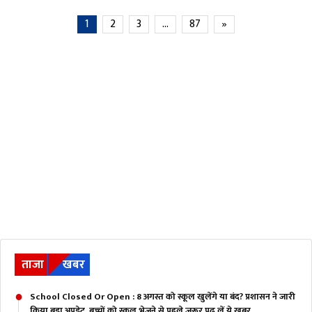
1
2
3
…
87
»
ताजा
खबर
School Closed Or Open : 8 अगस्त को स्कूल खुलेंगे या बंद? प्रशासन ने जारी
किया बड़ा अपडेट, बच्चों को स्कूल भेजने से पहले जरूर पढ़ लें ये खबर