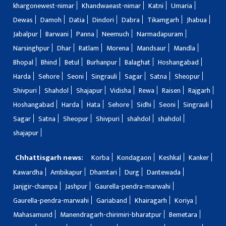
khargonewest-nimar
Khandwaeast-nimar
Katni
Umaria
Dewas
Damoh
Datia
Dindori
Dabra
Tikamgarh
Jhabua
Jabalpur
Barwani
Panna
Neemuch
Narmadapuram
Narsinghpur
Dhar
Ratlam
Morena
Mandsaur
Mandla
Bhopal
Bhind
Betul
Burhanpur
Balaghat
Hoshangabad
Harda
Sehore
Seoni
Singrauli
Sagar
Satna
Sheopur
Shivpuri
Shahdol
Shajapur
Vidisha
Rewa
Raisen
Rajgarh
Hoshangabad
Harda
Hata
Sehore
Sidhi
Seoni
Singrauli
Sagar
Satna
Sheopur
Shivpuri
shahdol
shahdol
shajapur
Chhattisgarh news:
Korba
Kondagaon
Keshkal
Kanker
Kawardha
Ambikapur
Dhamtari
Durg
Dantewada
Janjgir-champa
Jashpur
Gaurella-pendra-marwahi
Gaurella-pendra-marwahi
Gariaband
Khairagarh
Koriya
Mahasamund
Manendragarh-chirimiri-bharatpur
Bemetara