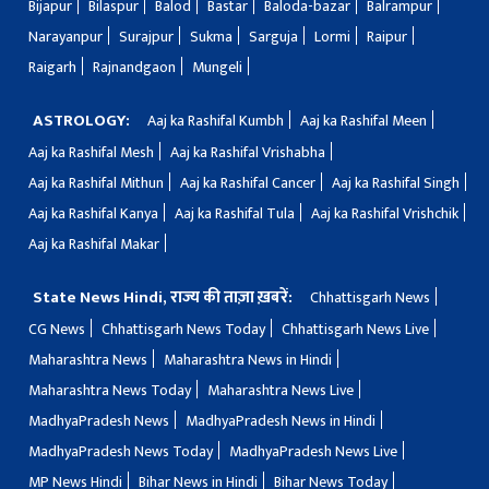
Bijapur
Bilaspur
Balod
Bastar
Baloda-bazar
Balrampur
Narayanpur
Surajpur
Sukma
Sarguja
Lormi
Raipur
Raigarh
Rajnandgaon
Mungeli
ASTROLOGY:
Aaj ka Rashifal Kumbh
Aaj ka Rashifal Meen
Aaj ka Rashifal Mesh
Aaj ka Rashifal Vrishabha
Aaj ka Rashifal Mithun
Aaj ka Rashifal Cancer
Aaj ka Rashifal Singh
Aaj ka Rashifal Kanya
Aaj ka Rashifal Tula
Aaj ka Rashifal Vrishchik
Aaj ka Rashifal Makar
State News Hindi, राज्य की ताज़ा ख़बरें:
Chhattisgarh News
CG News
Chhattisgarh News Today
Chhattisgarh News Live
Maharashtra News
Maharashtra News in Hindi
Maharashtra News Today
Maharashtra News Live
MadhyaPradesh News
MadhyaPradesh News in Hindi
MadhyaPradesh News Today
MadhyaPradesh News Live
MP News Hindi
Bihar News in Hindi
Bihar News Today