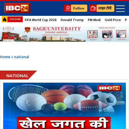
Follow
लाइव टीवी
FIFA World Cup 2026
Donald Trump
PM Modi
Gold Price
Pe
HOT NOW
Home
»
national
NATIONAL