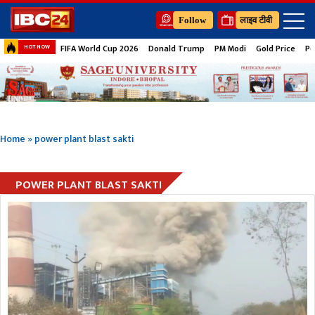
Follow
लाइव टीवी
FIFA World Cup 2026
Donald Trump
PM Modi
Gold Price
Pe
HOT NOW
Home
»
power plant blast sakti
POWER PLANT BLAST SAKTI