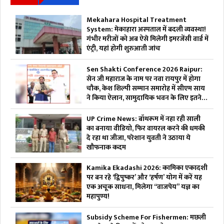
Mekahara Hospital Treatment
System: मेकाहारा अस्पताल में बदली व्यवस्था!
गंभीर मरीजों को अब ऐसे मिलेगी इमरजेंसी वार्ड में
एंट्री, यहां होगी शुरुआती जांच
Sen Shakti Conference 2026 Raipur:
सेन जी महाराज के नाम पर नवा रायपुर में होगा
चौक, केश शिल्पी सम्मान समारोह में सीएम साय
ने किया ऐलान, सामुदायिक भवन के लिए इतने
लाख रुपए देगी सरकार
UP Crime News: बॉथरूम में नहा रही साली
का बनाया वीडियो, फिर वायरल करने की धमकी
दे रहा था जीजा, परेशान युवती ने उठाया ये
खौफनाक कदम
Kamika Ekadashi 2026: कामिका एकादशी
पर बन रहे ‘द्विपुष्कर’ और ‘हर्षण’ योग में करें यह
एक अचूक साधना, मिलेगा “वाजपेय” यज्ञ का
महापुण्य!
Subsidy Scheme For Fishermen: मछली