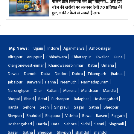
पालने वाले किसानों को बड़ा तोहफा!… अब इस
चीज की खरीदी पर सरकार देगी 70 प्रतिशत की
छूट, जानिए कैसे ले सकते हैं लाभ
Mp News:
Ujjain
Indore
Agar-malwa
Ashok-nagar
Alirajpur
Anuppur
Chhindwara
Chhatarpur
Gwalior
Guna
khargonewest-nimar
Khandwaeast-nimar
Katni
Umaria
Dewas
Damoh
Datia
Dindori
Dabra
Tikamgarh
Jhabua
Jabalpur
Barwani
Panna
Neemuch
Narmadapuram
Narsinghpur
Dhar
Ratlam
Morena
Mandsaur
Mandla
Bhopal
Bhind
Betul
Burhanpur
Balaghat
Hoshangabad
Harda
Sehore
Seoni
Singrauli
Sagar
Satna
Sheopur
Shivpuri
Shahdol
Shajapur
Vidisha
Rewa
Raisen
Rajgarh
Hoshangabad
Harda
Hata
Sehore
Sidhi
Seoni
Singrauli
Sagar
Satna
Sheopur
Shivpuri
shahdol
shahdol