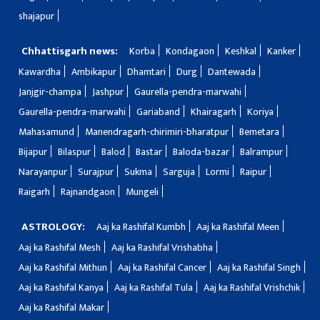
shajapur
Chhattisgarh news:
Korba
Kondagaon
Keshkal
Kanker
Kawardha
Ambikapur
Dhamtari
Durg
Dantewada
Janjgir-champa
Jashpur
Gaurella-pendra-marwahi
Gaurella-pendra-marwahi
Gariaband
Khairagarh
Koriya
Mahasamund
Manendragarh-chirimiri-bharatpur
Bemetara
Bijapur
Bilaspur
Balod
Bastar
Baloda-bazar
Balrampur
Narayanpur
Surajpur
Sukma
Sarguja
Lormi
Raipur
Raigarh
Rajnandgaon
Mungeli
ASTROLOGY:
Aaj ka Rashifal Kumbh
Aaj ka Rashifal Meen
Aaj ka Rashifal Mesh
Aaj ka Rashifal Vrishabha
Aaj ka Rashifal Mithun
Aaj ka Rashifal Cancer
Aaj ka Rashifal Singh
Aaj ka Rashifal Kanya
Aaj ka Rashifal Tula
Aaj ka Rashifal Vrishchik
Aaj ka Rashifal Makar