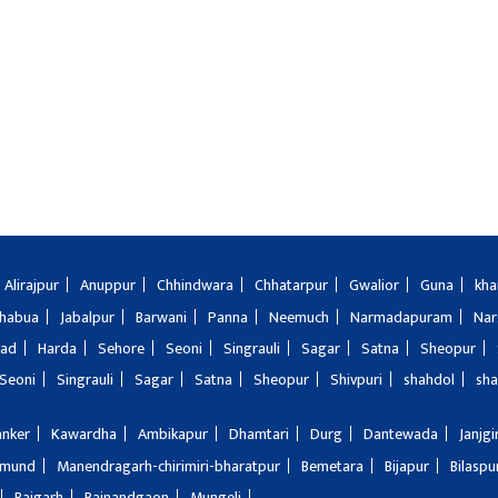
Alirajpur
Anuppur
Chhindwara
Chhatarpur
Gwalior
Guna
kha
Jhabua
Jabalpur
Barwani
Panna
Neemuch
Narmadapuram
Nar
bad
Harda
Sehore
Seoni
Singrauli
Sagar
Satna
Sheopur
Seoni
Singrauli
Sagar
Satna
Sheopur
Shivpuri
shahdol
sha
anker
Kawardha
Ambikapur
Dhamtari
Durg
Dantewada
Janjg
amund
Manendragarh-chirimiri-bharatpur
Bemetara
Bijapur
Bilaspu
Raigarh
Rajnandgaon
Mungeli