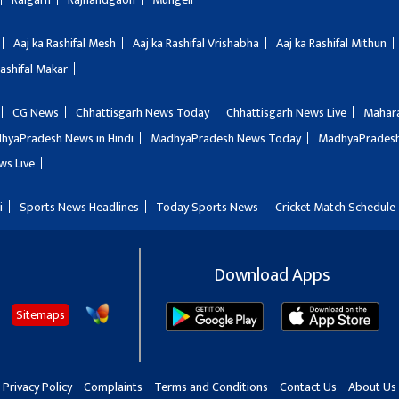
Aaj ka Rashifal Mesh
Aaj ka Rashifal Vrishabha
Aaj ka Rashifal Mithun
Rashifal Makar
CG News
Chhattisgarh News Today
Chhattisgarh News Live
Mahar
hyaPradesh News in Hindi
MadhyaPradesh News Today
MadhyaPradesh
ws Live
i
Sports News Headlines
Today Sports News
Cricket Match Schedule
Download Apps
Sitemaps
Privacy Policy
Complaints
Terms and Conditions
Contact Us
About Us