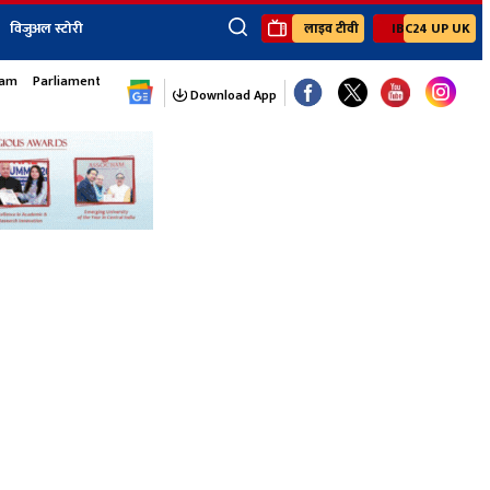
विजुअल स्टोरी
लाइव टीवी
IBC24 UP UK
×
sam
Parliament Monsoon Session
ेंट
खेल
जॉब्स न्यूज
Youtube Channels
Download App
यूथ कॉर्नर
IBC24
Ibc24 Jankarwan
IBC 24 Digital
Ibc24 Up-Uk
Ibc24 Madhya
Ibc24 Maidani
Ibc24 Sarguja
Ibc24 Bastar
Ibc24 Malwa
Ibc24 Mahakoshal