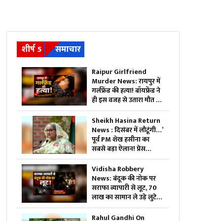
शीर्ष 5
समाचार
Raipur Girlfriend
Murder News: रायपुर में
गर्लफ्रेंड की हत्या! बॉयफ्रेंड ने
ही इस वजह से उतारा मौत के
घाट, 6 महीने से रह रहे थे लिव
इन में
Sheikh Hasina Return
News : दिसंबर में लौटूंगी…’
पूर्व PM शेख हसीना का
सबसे बड़ा ऐलान! प्रेस
कॉन्फ्रेंस में खोले ऐसे राज,
मच सकता है सियासी भूचाल
Vidisha Robbery
News: बंदूक की नोक पर
सराफा व्यापारी से लूट, 70
लाख का सामान ले उड़े लुटेरे,
जाते-जाते मार दी गोली
Rahul Gandhi On