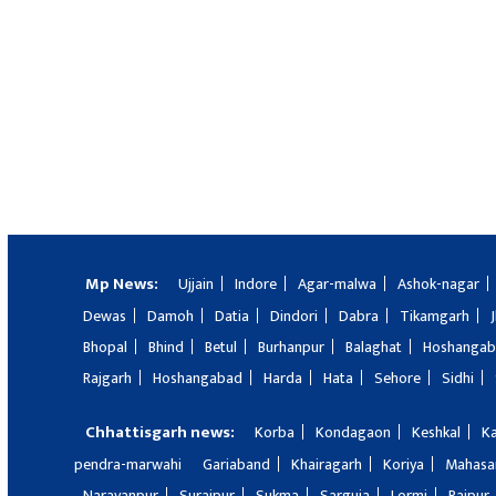
Mp News:
Ujjain
Indore
Agar-malwa
Ashok-nagar
Dewas
Damoh
Datia
Dindori
Dabra
Tikamgarh
Bhopal
Bhind
Betul
Burhanpur
Balaghat
Hoshanga
Rajgarh
Hoshangabad
Harda
Hata
Sehore
Sidhi
Chhattisgarh news:
Korba
Kondagaon
Keshkal
K
pendra-marwahi
Gariaband
Khairagarh
Koriya
Mahas
Narayanpur
Surajpur
Sukma
Sarguja
Lormi
Raipur