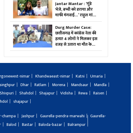
Jantar Mantar : ‘गुंडे
भेजे, बच्ची को डराया और
माफी मंगवाई…’ राहुल गांधी
का बड़ा दावा, छात्रों के साथ
खोला मोर्चा
Durg Murder Case:
छत्तीसगढ़ में कांग्रेस नेता की
हत्या! 4 लोगों ने मिलकर इस
वजह से उतारा था मौत के
घाट, तीन भी थे वारदात में
शामिल
rgonewest-nimar
Khandwaeast-nimar
Katni
Umaria
singhpur
Dhar
Ratlam
Morena
Mandsaur
Mandla
Shivpuri
Shahdol
Shajapur
Vidisha
Rewa
Raisen
hdol
shajapur
ir-champa
Jashpur
Gaurella-pendra-marwahi
Gaurella-
r
Balod
Bastar
Baloda-bazar
Balrampur