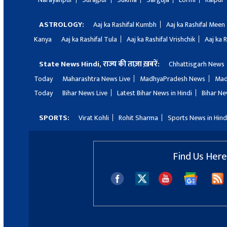
ASTROLOGY:
Aaj ka Rashifal Kumbh
Aaj ka Rashifal Meen
Kanya
Aaj ka Rashifal Tula
Aaj ka Rashifal Vrishchik
Aaj ka 
State News Hindi, राज्य की ताज़ा ख़बरें:
Chhattisgarh News
Today
Maharashtra News Live
MadhyaPradesh News
Mad
Today
Bihar News Live
Latest Bihar News in Hindi
Bihar Ne
SPORTS:
Virat Kohli
Rohit Sharma
Sports News in Hind
Find Us Here