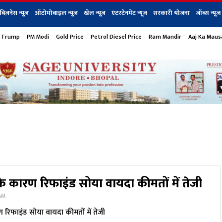
बिज़नेस न्यूज़
ऑटोमोबाइल न्यूज़
खेल न्यूज़
एंटरटेनमेंट न्यूज़
सरकारी योजना
जॉब्स न्यूज
 Trump
PM Modi
Gold Price
Petrol Diesel Price
Ram Mandir
Aaj Ka Mau
s
बिज़नेस
टेक न्यूज
धर्म
ऑटोमोबाइल
एंटरटेनम
शेयर बाज़ार
गैजेट्स न्यूज
के कारण रिफाइंड सोया वायदा कीमतों में तेजी
 AM
ण रिफाइंड सोया वायदा कीमतों में तेजी