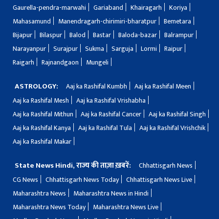
Gaurella-pendra-marwahi
Gariaband
Khairagarh
Koriya
Mahasamund
Manendragarh-chirimiri-bharatpur
Bemetara
Bijapur
Bilaspur
Balod
Bastar
Baloda-bazar
Balrampur
Narayanpur
Surajpur
Sukma
Sarguja
Lormi
Raipur
Raigarh
Rajnandgaon
Mungeli
ASTROLOGY:
Aaj ka Rashifal Kumbh
Aaj ka Rashifal Meen
Aaj ka Rashifal Mesh
Aaj ka Rashifal Vrishabha
Aaj ka Rashifal Mithun
Aaj ka Rashifal Cancer
Aaj ka Rashifal Singh
Aaj ka Rashifal Kanya
Aaj ka Rashifal Tula
Aaj ka Rashifal Vrishchik
Aaj ka Rashifal Makar
State News Hindi, राज्य की ताज़ा ख़बरें:
Chhattisgarh News
CG News
Chhattisgarh News Today
Chhattisgarh News Live
Maharashtra News
Maharashtra News in Hindi
Maharashtra News Today
Maharashtra News Live