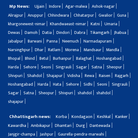
Mp News:
Ujjain
Indore
Agar-malwa
Ashok-nagar
Alirajpur
Anuppur
Chhindwara
Chhatarpur
Gwalior
Guna
khargonewest-nimar
Khandwaeast-nimar
Katni
Umaria
Dewas
Damoh
Datia
Dindori
Dabra
Tikamgarh
Jhabua
Jabalpur
Barwani
Panna
Neemuch
Narmadapuram
Narsinghpur
Dhar
Ratlam
Morena
Mandsaur
Mandla
Bhopal
Bhind
Betul
Burhanpur
Balaghat
Hoshangabad
Harda
Sehore
Seoni
Singrauli
Sagar
Satna
Sheopur
Shivpuri
Shahdol
Shajapur
Vidisha
Rewa
Raisen
Rajgarh
Hoshangabad
Harda
Hata
Sehore
Sidhi
Seoni
Singrauli
Sagar
Satna
Sheopur
Shivpuri
shahdol
shahdol
shajapur
Chhattisgarh news:
Korba
Kondagaon
Keshkal
Kanker
Kawardha
Ambikapur
Dhamtari
Durg
Dantewada
Janjgir-champa
Jashpur
Gaurella-pendra-marwahi