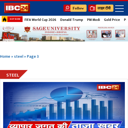
Follow
लाइव टीवी
FIFA World Cup 2026
Donald Trump
PM Modi
Gold Price
Pe
HOT NOW
Home
»
steel
»
Page 3
STEEL