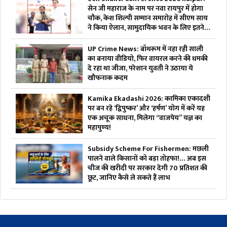
सेन जी महाराज के नाम पर नवा रायपुर में होगा
चौक, केश शिल्पी सम्मान समारोह में सीएम साय
ने किया ऐलान, सामुदायिक भवन के लिए इतने
लाख रुपए देगी सरकार
UP Crime News: बॉथरूम में नहा रही साली
का बनाया वीडियो, फिर वायरल करने की धमकी
दे रहा था जीजा, परेशान युवती ने उठाया ये
खौफनाक कदम
Kamika Ekadashi 2026: कामिका एकादशी
पर बन रहे ‘द्विपुष्कर’ और ‘हर्षण’ योग में करें यह
एक अचूक साधना, मिलेगा “वाजपेय” यज्ञ का
महापुण्य!
Subsidy Scheme For Fishermen: मछली
पालने वाले किसानों को बड़ा तोहफा!… अब इस
चीज की खरीदी पर सरकार देगी 70 प्रतिशत की
छूट, जानिए कैसे ले सकते हैं लाभ