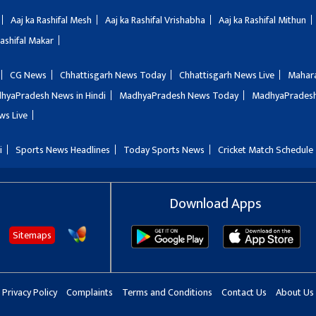
Aaj ka Rashifal Mesh
Aaj ka Rashifal Vrishabha
Aaj ka Rashifal Mithun
Rashifal Makar
CG News
Chhattisgarh News Today
Chhattisgarh News Live
Mahar
hyaPradesh News in Hindi
MadhyaPradesh News Today
MadhyaPradesh
ws Live
i
Sports News Headlines
Today Sports News
Cricket Match Schedule
Download Apps
Sitemaps
Privacy Policy
Complaints
Terms and Conditions
Contact Us
About Us