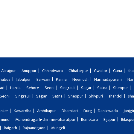
Alirajpur
Anuppur
Chhindwara
Chhatarpur
Gwalior
Guna
kha
Jhabua
Jabalpur
Barwani
Panna
Neemuch
Narmadapuram
Nar
bad
Harda
Sehore
Seoni
Singrauli
Sagar
Satna
Sheopur
Seoni
Singrauli
Sagar
Satna
Sheopur
Shivpuri
shahdol
sha
anker
Kawardha
Ambikapur
Dhamtari
Durg
Dantewada
Janjg
amund
Manendragarh-chirimiri-bharatpur
Bemetara
Bijapur
Bilaspu
Raigarh
Rajnandgaon
Mungeli