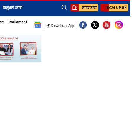
विजुअल स्टोरी
लाइव टीवी
IBC24 UP UK
×
sam
Parliament Monsoon Session
ेंट
खेल
जॉब्स न्यूज
Youtube Channels
Download App
यूथ कॉर्नर
IBC24
Ibc24 Jankarwan
IBC 24 Digital
Ibc24 Up-Uk
Ibc24 Madhya
Ibc24 Maidani
Ibc24 Sarguja
Ibc24 Bastar
Ibc24 Malwa
Ibc24 Mahakoshal