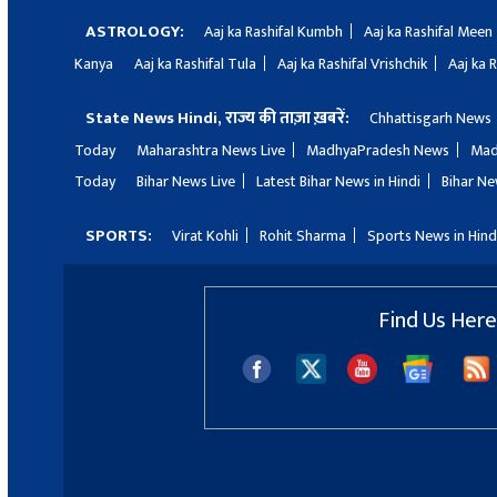
ASTROLOGY:
Aaj ka Rashifal Kumbh
Aaj ka Rashifal Meen
Kanya
Aaj ka Rashifal Tula
Aaj ka Rashifal Vrishchik
Aaj ka 
State News Hindi, राज्य की ताज़ा ख़बरें:
Chhattisgarh News
Today
Maharashtra News Live
MadhyaPradesh News
Mad
Today
Bihar News Live
Latest Bihar News in Hindi
Bihar Ne
SPORTS:
Virat Kohli
Rohit Sharma
Sports News in Hind
Find Us Here