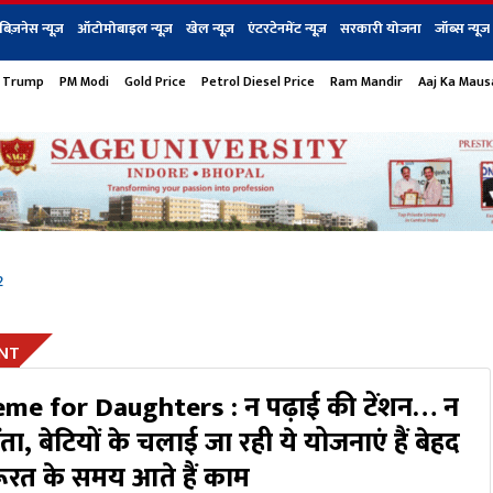
बिज़नेस न्यूज़
ऑटोमोबाइल न्यूज़
खेल न्यूज़
एंटरटेनमेंट न्यूज़
सरकारी योजना
जॉब्स न्यूज
 Trump
PM Modi
Gold Price
Petrol Diesel Price
Ram Mandir
Aaj Ka Mau
s
बिज़नेस
टेक न्यूज
धर्म
ऑटोमोबाइल
एंटरटेनम
शेयर बाज़ार
गैजेट्स न्यूज
2
NT
me for Daughters : न पढ़ाई की टेंशन… न
ता, बेटियों के चलाई जा रही ये योजनाएं हैं बेहद
ूरत के समय आते हैं काम