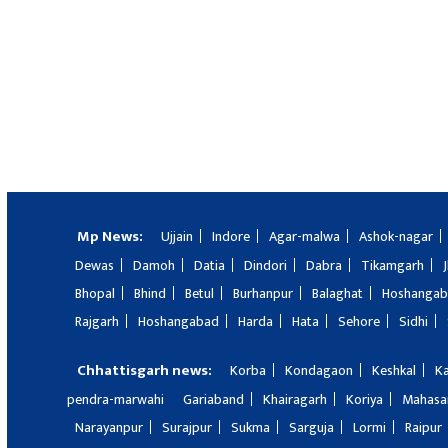
Mp News:
Ujjain
Indore
Agar-malwa
Ashok-nagar
Dewas
Damoh
Datia
Dindori
Dabra
Tikamgarh
Bhopal
Bhind
Betul
Burhanpur
Balaghat
Hoshanga
Rajgarh
Hoshangabad
Harda
Hata
Sehore
Sidhi
Chhattisgarh news:
Korba
Kondagaon
Keshkal
K
pendra-marwahi
Gariaband
Khairagarh
Koriya
Mahas
Narayanpur
Surajpur
Sukma
Sarguja
Lormi
Raipur