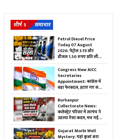
शीर्ष 5
समाचार
Petrol Diesel Price
Today 07 August
2026: पेट्रोल 3.19 और
डीजल 1.50 रुपए प्रति लीटर
सस्ता, महंगाई की मार झेल
रही जनता को बड़ी राहत,
Congress New AICC
जानिए अब 1 लीटर ईंधन का
Secretaries
क्या है रेट
Appointment: कांग्रेस में
बड़ा फेरबदल, हटाए गए सभी
पुराने सचिव….इन नेताओं को
सौंपी गई जिम्मेदारी
Burhanpur
Collectorate News:
कलेक्ट्रेट परिसर में सरपंच ने
उठाया ऐसा कदम, मच गई
अफरा-तफरी, दौड़ पड़े
अधिकारी और नेता, जानें क्या
Gujarat Morbi Well
है पूरा मामला
Mystery: यहां कुआं बना