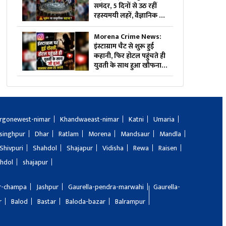
समंदर, 5 दिनों से उठ रहीं
रहस्यमयी लहरें, वैज्ञानिक भी
हैरान, देखें वीडियो
Morena Crime News:
इंस्टाग्राम चैट से शुरू हुई
कहानी, फिर होटल पहुंचते ही
युवती के साथ हुआ खौफनाक
कांड, जानकर पुलिस भी रह
गई हैरान
rgonewest-nimar
Khandwaeast-nimar
Katni
Umaria
singhpur
Dhar
Ratlam
Morena
Mandsaur
Mandla
Shivpuri
Shahdol
Shajapur
Vidisha
Rewa
Raisen
hdol
shajapur
ir-champa
Jashpur
Gaurella-pendra-marwahi
Gaurella-
r
Balod
Bastar
Baloda-bazar
Balrampur