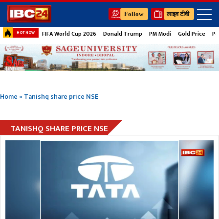
Follow
लाइव टीवी
FIFA World Cup 2026
Donald Trump
PM Modi
Gold Price
Pe
HOT NOW
Home
»
Tanishq share price NSE
TANISHQ SHARE PRICE NSE