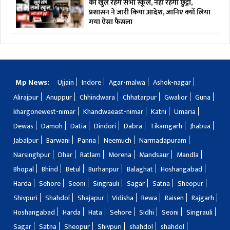
को खुले रहेंगे सभी स्कूल, नहीं रहेगी छुट्टी,
प्रशासन ने जारी किया आदेश, जानिए क्यों लिया
गया ऐसा फैसला
Mp News:
Ujjain
Indore
Agar-malwa
Ashok-nagar
Alirajpur
Anuppur
Chhindwara
Chhatarpur
Gwalior
Guna
khargonewest-nimar
Khandwaeast-nimar
Katni
Umaria
Dewas
Damoh
Datia
Dindori
Dabra
Tikamgarh
Jhabua
Jabalpur
Barwani
Panna
Neemuch
Narmadapuram
Narsinghpur
Dhar
Ratlam
Morena
Mandsaur
Mandla
Bhopal
Bhind
Betul
Burhanpur
Balaghat
Hoshangabad
Harda
Sehore
Seoni
Singrauli
Sagar
Satna
Sheopur
Shivpuri
Shahdol
Shajapur
Vidisha
Rewa
Raisen
Rajgarh
Hoshangabad
Harda
Hata
Sehore
Sidhi
Seoni
Singrauli
Sagar
Satna
Sheopur
Shivpuri
shahdol
shahdol