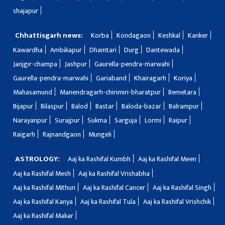
shajapur
Chhattisgarh news:
Korba
Kondagaon
Keshkal
Kanker
Kawardha
Ambikapur
Dhamtari
Durg
Dantewada
Janjgir-champa
Jashpur
Gaurella-pendra-marwahi
Gaurella-pendra-marwahi
Gariaband
Khairagarh
Koriya
Mahasamund
Manendragarh-chirimiri-bharatpur
Bemetara
Bijapur
Bilaspur
Balod
Bastar
Baloda-bazar
Balrampur
Narayanpur
Surajpur
Sukma
Sarguja
Lormi
Raipur
Raigarh
Rajnandgaon
Mungeli
ASTROLOGY:
Aaj ka Rashifal Kumbh
Aaj ka Rashifal Meen
Aaj ka Rashifal Mesh
Aaj ka Rashifal Vrishabha
Aaj ka Rashifal Mithun
Aaj ka Rashifal Cancer
Aaj ka Rashifal Singh
Aaj ka Rashifal Kanya
Aaj ka Rashifal Tula
Aaj ka Rashifal Vrishchik
Aaj ka Rashifal Makar