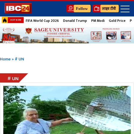
Follow
लाइव टीवी
FIFA World Cup 2026
Donald Trump
PM Modi
Gold Price
Pe
HOT NOW
Home
»
# UN
# UN