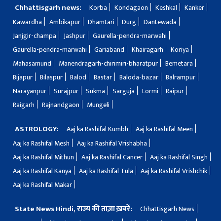
Chhattisgarh news:
Korba
Kondagaon
Keshkal
Kanker
Kawardha
Ambikapur
Dhamtari
Durg
Dantewada
Janjgir-champa
Jashpur
Gaurella-pendra-marwahi
Gaurella-pendra-marwahi
Gariaband
Khairagarh
Koriya
Mahasamund
Manendragarh-chirimiri-bharatpur
Bemetara
Bijapur
Bilaspur
Balod
Bastar
Baloda-bazar
Balrampur
Narayanpur
Surajpur
Sukma
Sarguja
Lormi
Raipur
Raigarh
Rajnandgaon
Mungeli
ASTROLOGY:
Aaj ka Rashifal Kumbh
Aaj ka Rashifal Meen
Aaj ka Rashifal Mesh
Aaj ka Rashifal Vrishabha
Aaj ka Rashifal Mithun
Aaj ka Rashifal Cancer
Aaj ka Rashifal Singh
Aaj ka Rashifal Kanya
Aaj ka Rashifal Tula
Aaj ka Rashifal Vrishchik
Aaj ka Rashifal Makar
State News Hindi, राज्य की ताज़ा ख़बरें:
Chhattisgarh News