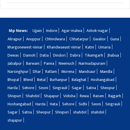
Mp News:
Ujjain
Indore
Agar-malwa
Ashok-nagar
Alirajpur
Anuppur
Chhindwara
Chhatarpur
Gwalior
Guna
khargonewest-nimar
Khandwaeast-nimar
Katni
Umaria
Dewas
Damoh
Datia
Dindori
Dabra
Tikamgarh
Jhabua
Jabalpur
Barwani
Panna
Neemuch
Narmadapuram
Narsinghpur
Dhar
Ratlam
Morena
Mandsaur
Mandla
Bhopal
Bhind
Betul
Burhanpur
Balaghat
Hoshangabad
Harda
Sehore
Seoni
Singrauli
Sagar
Satna
Sheopur
Shivpuri
Shahdol
Shajapur
Vidisha
Rewa
Raisen
Rajgarh
Hoshangabad
Harda
Hata
Sehore
Sidhi
Seoni
Singrauli
Sagar
Satna
Sheopur
Shivpuri
shahdol
shahdol
shajapur