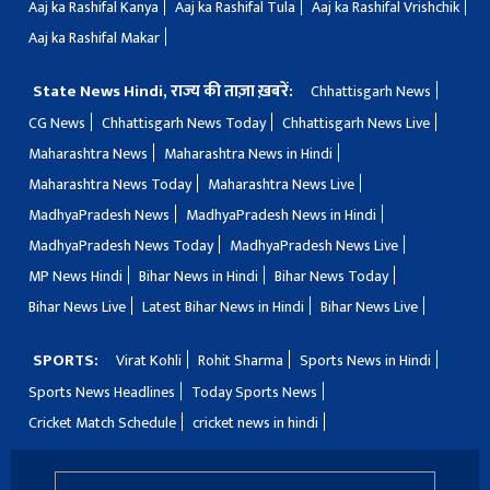
Aaj ka Rashifal Kanya
Aaj ka Rashifal Tula
Aaj ka Rashifal Vrishchik
Aaj ka Rashifal Makar
State News Hindi, राज्य की ताज़ा ख़बरें:
Chhattisgarh News
CG News
Chhattisgarh News Today
Chhattisgarh News Live
Maharashtra News
Maharashtra News in Hindi
Maharashtra News Today
Maharashtra News Live
MadhyaPradesh News
MadhyaPradesh News in Hindi
MadhyaPradesh News Today
MadhyaPradesh News Live
MP News Hindi
Bihar News in Hindi
Bihar News Today
Bihar News Live
Latest Bihar News in Hindi
Bihar News Live
SPORTS:
Virat Kohli
Rohit Sharma
Sports News in Hindi
Sports News Headlines
Today Sports News
Cricket Match Schedule
cricket news in hindi