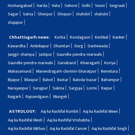
Hoshangabad
Harda
Hata
Sehore
Sidhi
Seoni
Singrauli
Sagar
Satna
Sheopur
Shivpuri
shahdol
shahdol
shajapur
Chhattisgarh news:
Korba
Kondagaon
Keshkal
Kanker
Kawardha
Ambikapur
Dhamtari
Durg
Dantewada
Janjgir-champa
Jashpur
Gaurella-pendra-marwahi
Gaurella-pendra-marwahi
Gariaband
Khairagarh
Koriya
Mahasamund
Manendragarh-chirimiri-bharatpur
Bemetara
Bijapur
Bilaspur
Balod
Bastar
Baloda-bazar
Balrampur
Narayanpur
Surajpur
Sukma
Sarguja
Lormi
Raipur
Raigarh
Rajnandgaon
Mungeli
ASTROLOGY:
Aaj ka Rashifal Kumbh
Aaj ka Rashifal Meen
Aaj ka Rashifal Mesh
Aaj ka Rashifal Vrishabha
Aaj ka Rashifal Mithun
Aaj ka Rashifal Cancer
Aaj ka Rashifal Singh