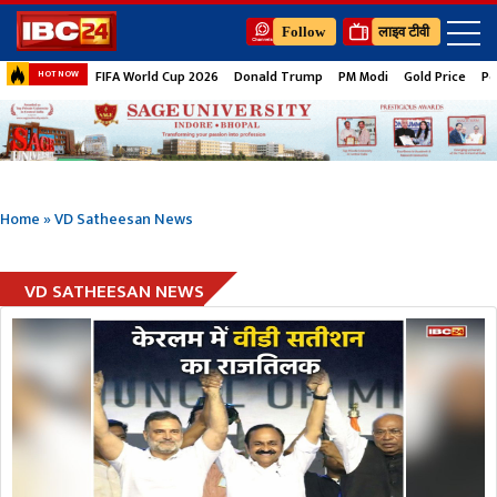
Follow
लाइव टीवी
FIFA World Cup 2026
Donald Trump
PM Modi
Gold Price
Pe
HOT NOW
Home
»
VD Satheesan News
VD SATHEESAN NEWS