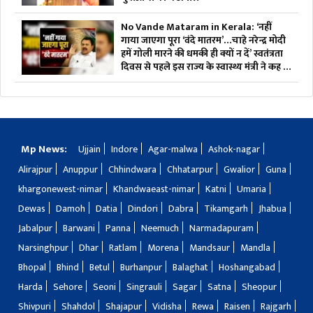
No Vande Mataram in Kerala: ‘नहीं
गाया जाएगा पूरा ‘वंदे मातरम’…चाहे नरेन्द्र मोदी
हमें गोली मारने की धमकी ही क्यों न दें’ स्वतंत्रता
दिवस से पहले इस राज्य के स्वास्थ्य मंत्री ने कह दी
बड़ी बात
Mp News:
Ujjain
Indore
Agar-malwa
Ashok-nagar
Alirajpur
Anuppur
Chhindwara
Chhatarpur
Gwalior
Guna
khargonewest-nimar
Khandwaeast-nimar
Katni
Umaria
Dewas
Damoh
Datia
Dindori
Dabra
Tikamgarh
Jhabua
Jabalpur
Barwani
Panna
Neemuch
Narmadapuram
Narsinghpur
Dhar
Ratlam
Morena
Mandsaur
Mandla
Bhopal
Bhind
Betul
Burhanpur
Balaghat
Hoshangabad
Harda
Sehore
Seoni
Singrauli
Sagar
Satna
Sheopur
Shivpuri
Shahdol
Shajapur
Vidisha
Rewa
Raisen
Rajgarh