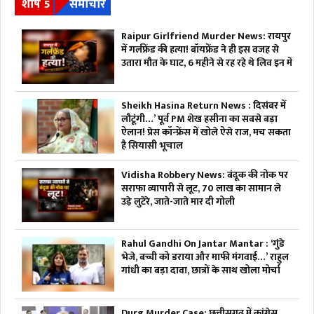
शीर्ष 5
समाचार
Raipur Girlfriend Murder News: रायपुर
में गर्लफ्रेंड की हत्या! बॉयफ्रेंड ने ही इस वजह से
उतारा मौत के घाट, 6 महीने से रह रहे थे लिव इन में
Sheikh Hasina Return News : दिसंबर में
लौटूंगी…’ पूर्व PM शेख हसीना का सबसे बड़ा
ऐलान! प्रेस कॉन्फ्रेंस में खोले ऐसे राज, मच सकता
है सियासी भूचाल
Vidisha Robbery News: बंदूक की नोक पर
सराफा व्यापारी से लूट, 70 लाख का सामान ले
उड़े लुटेरे, जाते-जाते मार दी गोली
Rahul Gandhi On Jantar Mantar : ‘गुंडे
भेजे, बच्ची को डराया और माफी मंगवाई…’ राहुल
गांधी का बड़ा दावा, छात्रों के साथ खोला मोर्चा
Durg Murder Case: छत्तीसगढ़ में कांग्रेस