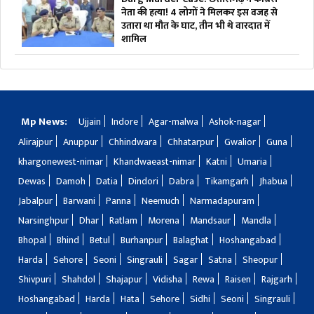
नेता की हत्या! 4 लोगों ने मिलकर इस वजह से
उतारा था मौत के घाट, तीन भी थे वारदात में
शामिल
Mp News:
Ujjain
Indore
Agar-malwa
Ashok-nagar
Alirajpur
Anuppur
Chhindwara
Chhatarpur
Gwalior
Guna
khargonewest-nimar
Khandwaeast-nimar
Katni
Umaria
Dewas
Damoh
Datia
Dindori
Dabra
Tikamgarh
Jhabua
Jabalpur
Barwani
Panna
Neemuch
Narmadapuram
Narsinghpur
Dhar
Ratlam
Morena
Mandsaur
Mandla
Bhopal
Bhind
Betul
Burhanpur
Balaghat
Hoshangabad
Harda
Sehore
Seoni
Singrauli
Sagar
Satna
Sheopur
Shivpuri
Shahdol
Shajapur
Vidisha
Rewa
Raisen
Rajgarh
Hoshangabad
Harda
Hata
Sehore
Sidhi
Seoni
Singrauli