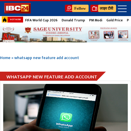
Follow
लाइव टीवी
FIFA World Cup 2026
Donald Trump
PM Modi
Gold Price
Pe
HOT NOW
Home
»
whatsapp new feature add account
WHATSAPP NEW FEATURE ADD ACCOUNT