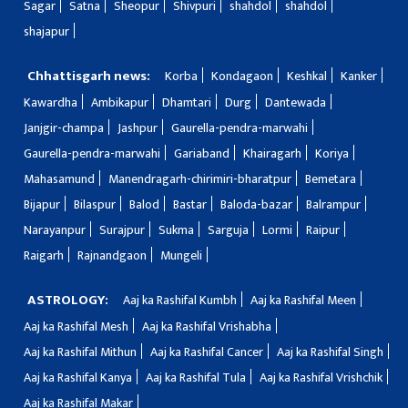
Sagar
Satna
Sheopur
Shivpuri
shahdol
shahdol
shajapur
Chhattisgarh news:
Korba
Kondagaon
Keshkal
Kanker
Kawardha
Ambikapur
Dhamtari
Durg
Dantewada
Janjgir-champa
Jashpur
Gaurella-pendra-marwahi
Gaurella-pendra-marwahi
Gariaband
Khairagarh
Koriya
Mahasamund
Manendragarh-chirimiri-bharatpur
Bemetara
Bijapur
Bilaspur
Balod
Bastar
Baloda-bazar
Balrampur
Narayanpur
Surajpur
Sukma
Sarguja
Lormi
Raipur
Raigarh
Rajnandgaon
Mungeli
ASTROLOGY:
Aaj ka Rashifal Kumbh
Aaj ka Rashifal Meen
Aaj ka Rashifal Mesh
Aaj ka Rashifal Vrishabha
Aaj ka Rashifal Mithun
Aaj ka Rashifal Cancer
Aaj ka Rashifal Singh
Aaj ka Rashifal Kanya
Aaj ka Rashifal Tula
Aaj ka Rashifal Vrishchik
Aaj ka Rashifal Makar