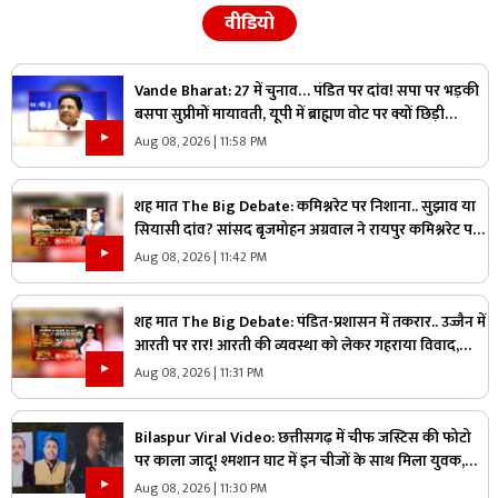
वीडियो
Vande Bharat: 27 में चुनाव… पंडित पर दांव! सपा पर भड़की
बसपा सुप्रीमों मायावती, यूपी में ब्राह्मण वोट पर क्यों छिड़ी
महाभारत?
Aug 08, 2026 | 11:58 PM
शह मात The Big Debate: कमिश्नरेट पर निशाना.. सुझाव या
सियासी दांव? सांसद बृजमोहन अग्रवाल ने रायपुर कमिश्नरेट पर
उठाए सवाल, क्या वाकई में सिस्टम में सुधार की है जरूरत
Aug 08, 2026 | 11:42 PM
शह मात The Big Debate: पंडित-प्रशासन में तकरार.. उज्जैन में
आरती पर रार! आरती की व्यवस्था को लेकर गहराया विवाद,
आरती के अधिकार को लेकर क्यों उग्र हुए पंडित?
Aug 08, 2026 | 11:31 PM
Bilaspur Viral Video: छत्तीसगढ़ में चीफ जस्टिस की फोटो
पर काला जादू! श्मशान घाट में इन चीजों के साथ मिला युवक,
देखिए ये पूरा वीडियो
Aug 08, 2026 | 11:30 PM