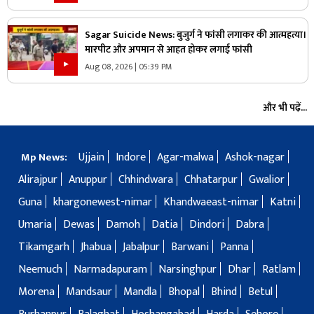
Sagar Suicide News: बुजुर्ग ने फांसी लगाकर की आत्महत्या।
मारपीट और अपमान से आहत होकर लगाई फांसी
Aug 08, 2026 | 05:39 PM
और भी पढ़ें...
Ujjain
Indore
Agar-malwa
Ashok-nagar
Mp News:
Alirajpur
Anuppur
Chhindwara
Chhatarpur
Gwalior
Guna
khargonewest-nimar
Khandwaeast-nimar
Katni
Umaria
Dewas
Damoh
Datia
Dindori
Dabra
Tikamgarh
Jhabua
Jabalpur
Barwani
Panna
Neemuch
Narmadapuram
Narsinghpur
Dhar
Ratlam
Morena
Mandsaur
Mandla
Bhopal
Bhind
Betul