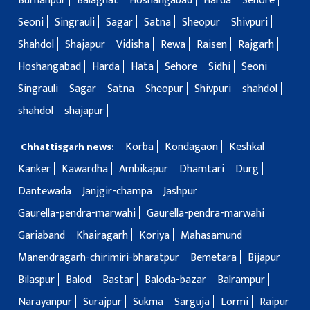
Burhanpur
Balaghat
Hoshangabad
Harda
Sehore
Seoni
Singrauli
Sagar
Satna
Sheopur
Shivpuri
Shahdol
Shajapur
Vidisha
Rewa
Raisen
Rajgarh
Hoshangabad
Harda
Hata
Sehore
Sidhi
Seoni
Singrauli
Sagar
Satna
Sheopur
Shivpuri
shahdol
shahdol
shajapur
Korba
Kondagaon
Keshkal
Chhattisgarh news:
Kanker
Kawardha
Ambikapur
Dhamtari
Durg
Dantewada
Janjgir-champa
Jashpur
Gaurella-pendra-marwahi
Gaurella-pendra-marwahi
Gariaband
Khairagarh
Koriya
Mahasamund
Manendragarh-chirimiri-bharatpur
Bemetara
Bijapur
Bilaspur
Balod
Bastar
Baloda-bazar
Balrampur
Narayanpur
Surajpur
Sukma
Sarguja
Lormi
Raipur