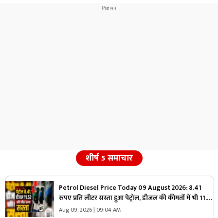
शीर्ष 5 समाचार
Petrol Diesel Price Today 09 August 2026: 8.41
रुपए प्रति लीटर सस्ता हुआ पेट्रोल, डीजल की कीमतों में भी 11.52
रुपए की कटौती, मिली राहत तो जनता बोली- आ गए अच्छे दिन
Aug 09, 2026 | 09:04 AM