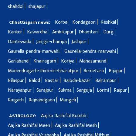
shahdol
shajapur
Korba
Kondagaon
Keshkal
Chhattisgarh news:
Kanker
Kawardha
Ambikapur
Dhamtari
Durg
Dantewada
Janjgir-champa
Jashpur
Gaurella-pendra-marwahi
Gaurella-pendra-marwahi
Gariaband
Khairagarh
Koriya
Mahasamund
Manendragarh-chirimiri-bharatpur
Bemetara
Bijapur
Bilaspur
Balod
Bastar
Baloda-bazar
Balrampur
Narayanpur
Surajpur
Sukma
Sarguja
Lormi
Raipur
Raigarh
Rajnandgaon
Mungeli
Aaj ka Rashifal Kumbh
ASTROLOGY:
Aaj ka Rashifal Meen
Aaj ka Rashifal Mesh
Aaj ka Rashifal Vrishabha
Aaj ka Rashifal Mithun