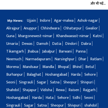
और भी पढ़ें...
Ujjain
Indore
Agar-malwa
Ashok-nagar
Mp News:
Alirajpur
Anuppur
Chhindwara
Chhatarpur
Gwalior
Guna
khargonewest-nimar
Khandwaeast-nimar
Katni
Umaria
Dewas
Damoh
Datia
Dindori
Dabra
Tikamgarh
Jhabua
Jabalpur
Barwani
Panna
Neemuch
Narmadapuram
Narsinghpur
Dhar
Ratlam
Morena
Mandsaur
Mandla
Bhopal
Bhind
Betul
Burhanpur
Balaghat
Hoshangabad
Harda
Sehore
Seoni
Singrauli
Sagar
Satna
Sheopur
Shivpuri
Shahdol
Shajapur
Vidisha
Rewa
Raisen
Rajgarh
Hoshangabad
Harda
Hata
Sehore
Sidhi
Seoni
Singrauli
Sagar
Satna
Sheopur
Shivpuri
shahdol