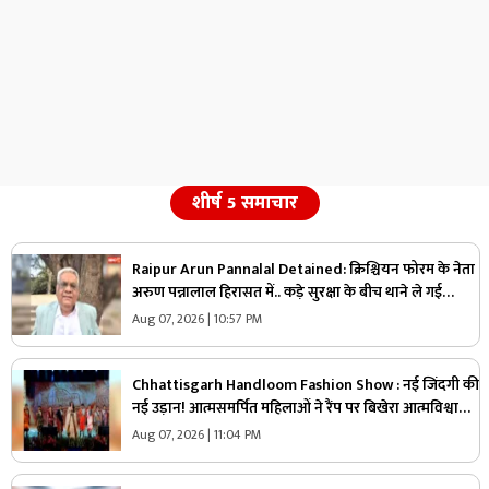
शीर्ष 5 समाचार
Raipur Arun Pannalal Detained: क्रिश्चियन फोरम के नेता
अरुण पन्नालाल हिरासत में.. कड़े सुरक्षा के बीच थाने ले गई
पुलिस, जानें क्या है आरोप
Aug 07, 2026 | 10:57 PM
Chhattisgarh Handloom Fashion Show : नई जिंदगी की
नई उड़ान! आत्मसमर्पित महिलाओं ने रैंप पर बिखेरा आत्मविश्वास,
तस्वीरें जीत लेंगी आपका दिल
Aug 07, 2026 | 11:04 PM