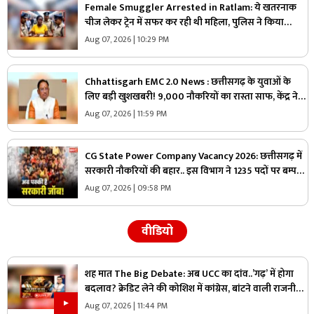
Female Smuggler Arrested in Ratlam: ये खतरनाक
चीज लेकर ट्रेन में सफर कर रही थी महिला, पुलिस ने किया
गिरफ्तार, जांच में सामने आई चौंकाने वाली सच्चाई
Aug 07, 2026 | 10:29 PM
Chhattisgarh EMC 2.0 News : छत्तीसगढ़ के युवाओं के
लिए बड़ी खुशखबरी! 9,000 नौकरियों का रास्ता साफ, केंद्र ने
दी मेगा प्रोजेक्ट को मंजूरी
Aug 07, 2026 | 11:59 PM
CG State Power Company Vacancy 2026: छत्तीसगढ़ में
सरकारी नौकरियों की बहार.. इस विभाग ने 1235 पदों पर बम्पर
भर्ती, डाटा एंट्री ऑपरेटर के ही 400 पद
Aug 07, 2026 | 09:58 PM
वीडियो
शह मात The Big Debate: अब UCC का दांव..’गढ़’ में होगा
बदलाव? क्रेडिट लेने की कोशिश में कांग्रेस, बांटने वाली राजनीति
पर क्या है सरकार का जवाब?
Aug 07, 2026 | 11:44 PM