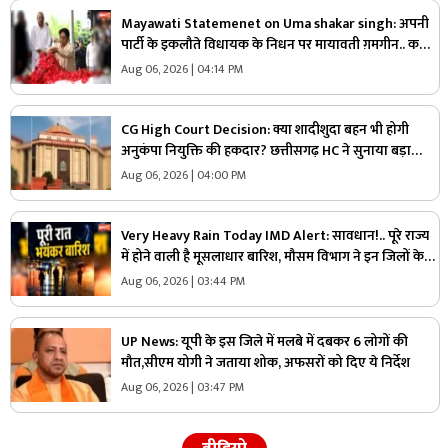
Mayawati Statemenet on Uma shakar singh: अपनी
पार्टी के इकलौते विधायक के निधन पर मायावती ग़मगीन.. कहा,
“वे मुझे अपनी सगी बहन मानते थे, कभी नहीं किया
Aug 06, 2026 | 04:14 PM
विश्वासघात”.. आप भी सुनें
CG High Court Decision: क्या शादीशुदा बहन भी होगी
अनुकंपा नियुक्ति की हकदार? छत्तीसगढ़ HC ने सुनाया बड़ा
फैसला, राज्य सरकार को दिए ये निर्देश
Aug 06, 2026 | 04:00 PM
Very Heavy Rain Today IMD Alert: सावधान!.. पूरे राज्य
में होने वाली है मूसलाधार बारिश, मौसम विभाग ने इन जिलों के
लिए जारी की चेतावनी, आप भी पढ़ लें
Aug 06, 2026 | 03:44 PM
UP News: यूपी के इस जिले में मलबे में दबकर 6 लोगों की
मौत,सीएम योगी ने जताया शोक, अफसरों को दिए ये निर्देश
Aug 06, 2026 | 03:47 PM