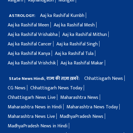
Raigarh
Rajnandgaon
Mungeli
Aaj ka Rashifal Kumbh
ASTROLOGY:
Aaj ka Rashifal Meen
Aaj ka Rashifal Mesh
Aaj ka Rashifal Vrishabha
Aaj ka Rashifal Mithun
Aaj ka Rashifal Cancer
Aaj ka Rashifal Singh
Aaj ka Rashifal Kanya
Aaj ka Rashifal Tula
Aaj ka Rashifal Vrishchik
Aaj ka Rashifal Makar
Chhattisgarh News
State News Hindi, राज्य की ताज़ा ख़बरें:
CG News
Chhattisgarh News Today
Chhattisgarh News Live
Maharashtra News
Maharashtra News in Hindi
Maharashtra News Today
Maharashtra News Live
MadhyaPradesh News
MadhyaPradesh News in Hindi