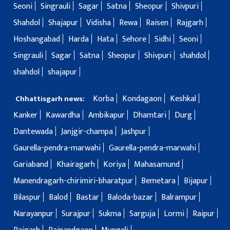
Seoni
Singrauli
Sagar
Satna
Sheopur
Shivpuri
Shahdol
Shajapur
Vidisha
Rewa
Raisen
Rajgarh
Hoshangabad
Harda
Hata
Sehore
Sidhi
Seoni
Singrauli
Sagar
Satna
Sheopur
Shivpuri
shahdol
shahdol
shajapur
Korba
Kondagaon
Keshkal
Chhattisgarh news:
Kanker
Kawardha
Ambikapur
Dhamtari
Durg
Dantewada
Janjgir-champa
Jashpur
Gaurella-pendra-marwahi
Gaurella-pendra-marwahi
Gariaband
Khairagarh
Koriya
Mahasamund
Manendragarh-chirimiri-bharatpur
Bemetara
Bijapur
Bilaspur
Balod
Bastar
Baloda-bazar
Balrampur
Narayanpur
Surajpur
Sukma
Sarguja
Lormi
Raipur