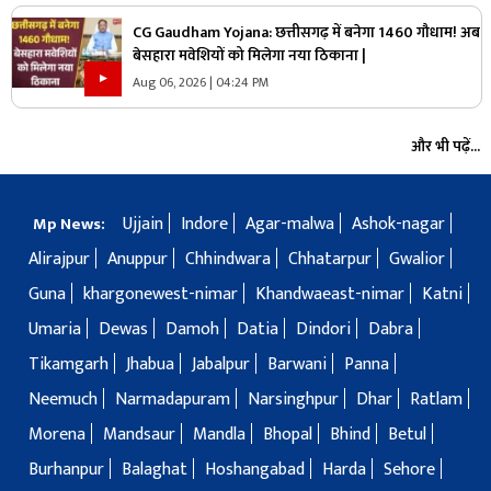
CG Gaudham Yojana: छत्तीसगढ़ में बनेगा 1460 गौधाम! अब
बेसहारा मवेशियों को मिलेगा नया ठिकाना |
Aug 06, 2026 | 04:24 PM
और भी पढ़ें...
Ujjain
Indore
Agar-malwa
Ashok-nagar
Mp News:
Alirajpur
Anuppur
Chhindwara
Chhatarpur
Gwalior
Guna
khargonewest-nimar
Khandwaeast-nimar
Katni
Umaria
Dewas
Damoh
Datia
Dindori
Dabra
Tikamgarh
Jhabua
Jabalpur
Barwani
Panna
Neemuch
Narmadapuram
Narsinghpur
Dhar
Ratlam
Morena
Mandsaur
Mandla
Bhopal
Bhind
Betul
Burhanpur
Balaghat
Hoshangabad
Harda
Sehore