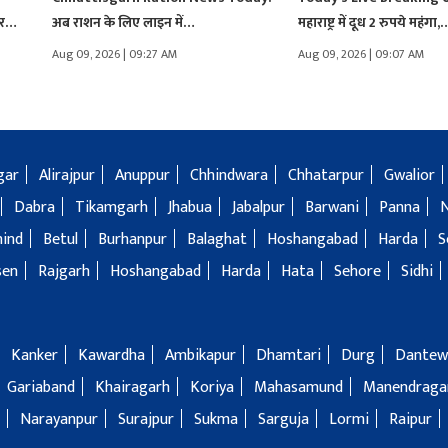
र
अब राशन के लिए लाइन में…
महाराष्ट्र में दूध 2 रुपये महंगा,
Aug 09, 2026 | 09:27 AM
Aug 09, 2026 | 09:07 AM
gar
Alirajpur
Anuppur
Chhindwara
Chhatarpur
Gwalior
Dabra
Tikamgarh
Jhabua
Jabalpur
Barwani
Panna
hind
Betul
Burhanpur
Balaghat
Hoshangabad
Harda
S
sen
Rajgarh
Hoshangabad
Harda
Hata
Sehore
Sidhi
Kanker
Kawardha
Ambikapur
Dhamtari
Durg
Dantew
Gariaband
Khairagarh
Koriya
Mahasamund
Manendragar
Narayanpur
Surajpur
Sukma
Sarguja
Lormi
Raipur