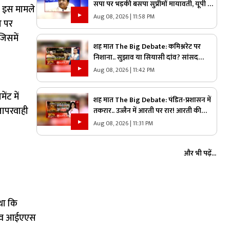
सपा पर भड़की बसपा सुप्रीमों मायावती, यूपी में
ब इस मामले
ब्राह्मण वोट पर क्यों छिड़ी महाभारत?
Aug 08, 2026 | 11:58 PM
ो पर
जिसमें
शह मात The Big Debate: कमिश्नरेट पर
निशाना.. सुझाव या सियासी दांव? सांसद
बृजमोहन अग्रवाल ने रायपुर कमिश्नरेट पर उठाए
Aug 08, 2026 | 11:42 PM
सवाल, क्या वाकई में सिस्टम में सुधार की है
जरूरत
ंट में
शह मात The Big Debate: पंडित-प्रशासन में
लापरवाही
तकरार.. उज्जैन में आरती पर रार! आरती की
व्यवस्था को लेकर गहराया विवाद, आरती के
Aug 08, 2026 | 11:31 PM
अधिकार को लेकर क्यों उग्र हुए पंडित?
और भी पढ़ें...
 था कि
त राव आईएएस