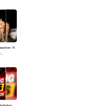
ounter: 11
और…
Updates: