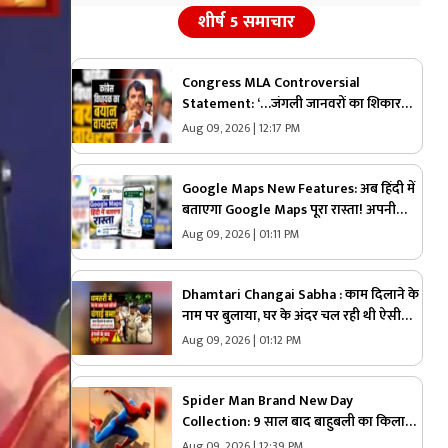
शीर्ष 5 समाचार
Congress MLA Controversial
Statement: ‘…जंगली जानवरों का शिकार
करेंगे…मैं सबसे आगे रहूंगा’ कांग्रेस विधायक ने
Aug 09, 2026 | 12:17 PM
दिया विवादित बयान, वायरल हो रहा वीडियो
Google Maps New Features: अब हिंदी में
बताएगा Google Maps पूरा रास्ता! अपनी
भाषा में मिलेगा नेविगेशन का मजेदार अनुभव,
Aug 09, 2026 | 01:11 PM
जानें कैसे करेगा काम
Dhamtari Changai Sabha : काम दिलाने के
नाम पर बुलाया, घर के अंदर चल रही थी ऐसी
सभा! VIDEO सामने आते ही मचा बवाल
Aug 09, 2026 | 01:12 PM
Spider Man Brand New Day
Collection: 9 साल बाद बाहुबली का किला
ढहा! Spider-Man की धुंआधार कमाई ने
Aug 09, 2026 | 12:39 PM