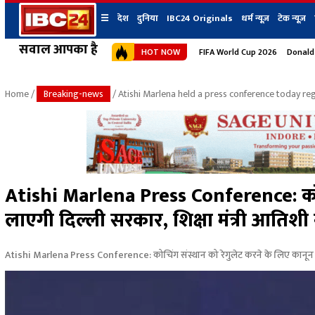
☰
देश
दुनिया
IBC24 Originals
धर्म न्यूज़
टेक न्यूज़
सवाल आपका है
HOT NOW
FIFA World Cup 2026
Donald
देश
प्रदेश न्यूज
शहर
दुनिया
IBC24 Original
छत्तीसगढ़ न्यूज
भोपाल
Home
/
Breaking-news
/ Atishi Marlena held a press conference today re
मध्यप्रदेश न्यूज
इंदौर
उत्तर प्रदेश न्यूज
जबलपुर
बिहार न्यूज
ग्वालियर
उत्तराखंड न्यूज
रायपुर
महाराष्ट्र न्यूज
बिलासपुर
Atishi Marlena Press Conference: कोचि
हिमाचल प्रदेश न्यूज
लाएगी दिल्ली सरकार, शिक्षा मंत्री आतिशी
हरियाणा न्यूज
Atishi Marlena Press Conference: कोचिंग संस्थान को रेगुलेट करने के लिए कानून ला