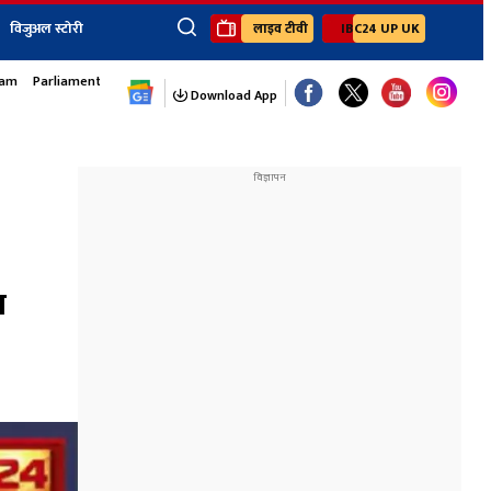
विजुअल स्टोरी
लाइव टीवी
IBC24 UP UK
sam
Parliament Monsoon Session
×
ेंट
खेल
जॉब्स न्यूज
Youtube Channels
Download App
यूथ कॉर्नर
IBC24
Ibc24 Jankarwan
IBC 24 Digital
Ibc24 Up-Uk
Ibc24 Madhya
Ibc24 Maidani
न
Ibc24 Sarguja
Ibc24 Bastar
Ibc24 Malwa
Ibc24 Mahakoshal