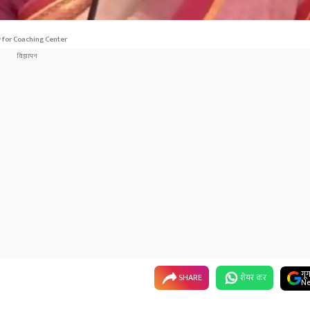
 for Coaching Center
गू
SHARE
शेयर कर
Ne