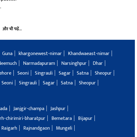
…
और भी पढ़ें...
Guna
khargonewest-nimar
Khandwaeast-nimar
Neemuch
Narmadapuram
Narsinghpur
Dhar
ehore
Seoni
Singrauli
Sagar
Satna
Sheopur
Seoni
Singrauli
Sagar
Satna
Sheopur
ada
Janjgir-champa
Jashpur
h-chirimiri-bharatpur
Bemetara
Bijapur
Raigarh
Rajnandgaon
Mungeli