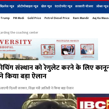
बिज़नेस न्यूज़
ऑटोमोबाइल न्यूज़
खेल न्यूज़
एंटरटेनमेंट न्यूज़
सरकारी योजना
जॉब्स न्यूज
 Trump
PM Modi
Gold Price
Petrol Diesel Price
Ram Mandir
Aaj Ka Mau
s
बिज़नेस
टेक न्यूज
धर्म
ऑटोमोबाइल
एंटरटेनम
शेयर बाज़ार
गैजेट्स न्यूज
garding the coaching center
ंग संस्थान को रेगुलेट करने के लिए कानू
 ने किया बड़ा ऐलान
एगी दिल्ली सरकार, शिक्षा मंत्री आतिशी ने किया बड़ा ऐलान