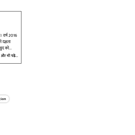
ै। वर्ष 2016
ं दक्षता
खुद को
और भी पढ़ें...
tion