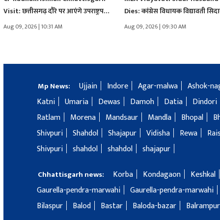
Visit: छत्तीसगढ़ दौरे पर आएंगे उपराष्ट्रपति
Dies: कांग्रेस विधायक विद्यावती सिदा
सीपी…
के…
Aug 09, 2026 | 10:31 AM
Aug 09, 2026 | 09:30 AM
Ujjain
Indore
Agar-malwa
Ashok-na
Mp News:
Katni
Umaria
Dewas
Damoh
Datia
Dindori
Ratlam
Morena
Mandsaur
Mandla
Bhopal
B
Shivpuri
Shahdol
Shajapur
Vidisha
Rewa
Rai
Shivpuri
shahdol
shahdol
shajapur
Korba
Kondagaon
Keshkal
Chhattisgarh news:
Gaurella-pendra-marwahi
Gaurella-pendra-marwahi
Bilaspur
Balod
Bastar
Baloda-bazar
Balrampur