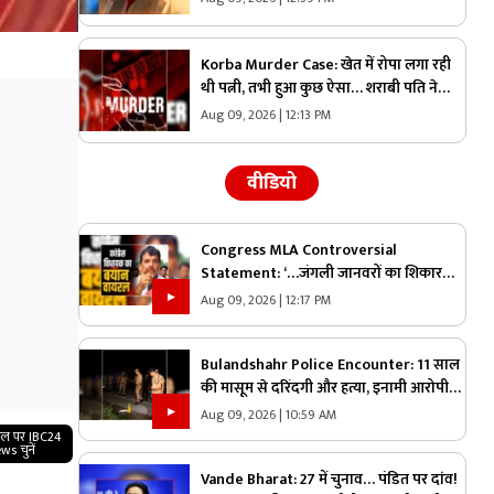
रिकॉर्ड किया ध्वस्त, जानें किस मामले में आगे
निकली ये फिल्म
Korba Murder Case: खेत में रोपा लगा रही
थी पत्नी, तभी हुआ कुछ ऐसा… शराबी पति ने
पीट-पीटकर मार डाला
Aug 09, 2026 | 12:13 PM
वीडियो
Congress MLA Controversial
Statement: ‘…जंगली जानवरों का शिकार
करेंगे…मैं सबसे आगे रहूंगा’ कांग्रेस विधायक ने
Aug 09, 2026 | 12:17 PM
दिया विवादित बयान, वायरल हो रहा वीडियो
Bulandshahr Police Encounter: 11 साल
की मासूम से दरिंदगी और हत्या, इनामी आरोपी
एनकाउंटर में ढेर, कई पुलिसकर्मी भी घायल
Aug 09, 2026 | 10:59 AM
गल पर IBC24
ws चुनें
Vande Bharat: 27 में चुनाव… पंडित पर दांव!