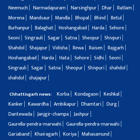
Neemuch
Narmadapuram
Narsinghpur
Dhar
Ratlam
Morena
Mandsaur
Mandla
Bhopal
Bhind
Betul
Burhanpur
Balaghat
Hoshangabad
Harda
Sehore
Seoni
Singrauli
Sagar
Satna
Sheopur
Shivpuri
Shahdol
Shajapur
Vidisha
Rewa
Raisen
Rajgarh
Hoshangabad
Harda
Hata
Sehore
Sidhi
Seoni
Singrauli
Sagar
Satna
Sheopur
Shivpuri
shahdol
shahdol
shajapur
Korba
Kondagaon
Keshkal
Chhattisgarh news:
Kanker
Kawardha
Ambikapur
Dhamtari
Durg
Dantewada
Janjgir-champa
Jashpur
Gaurella-pendra-marwahi
Gaurella-pendra-marwahi
Gariaband
Khairagarh
Koriya
Mahasamund