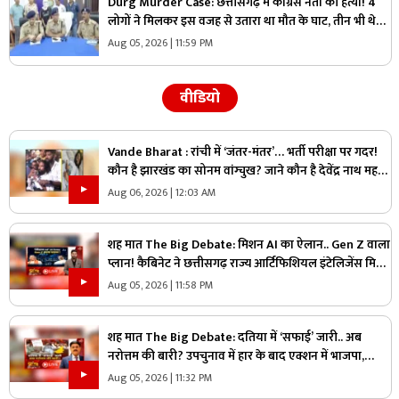
Durg Murder Case: छत्तीसगढ़ में कांग्रेस नेता की हत्या! 4
लोगों ने मिलकर इस वजह से उतारा था मौत के घाट, तीन भी थे
वारदात में शामिल
Aug 05, 2026 | 11:59 PM
वीडियो
Vande Bharat : रांची में ‘जंतर-मंतर’… भर्ती परीक्षा पर गदर!
कौन है झारखंड का सोनम वांग्चुख? जाने कौन है देवेंद्र नाथ महतो
?
Aug 06, 2026 | 12:03 AM
शह मात The Big Debate: मिशन AI का ऐलान.. Gen Z वाला
प्लान! कैबिनेट ने छत्तीसगढ़ राज्य आर्टिफिशियल इंटेलिजेंस मिशन
को दी मंजूरी, क्या Gen Z को ध्यान में रखकर तैयार किया गया
Aug 05, 2026 | 11:58 PM
प्लान?
शह मात The Big Debate: दतिया में ‘सफाई’ जारी.. अब
नरोत्तम की बारी? उपचुनाव में हार के बाद एक्शन में भाजपा,
लोकल बॉडी की सफाई के बाद असली निशाने पर कौन?
Aug 05, 2026 | 11:32 PM