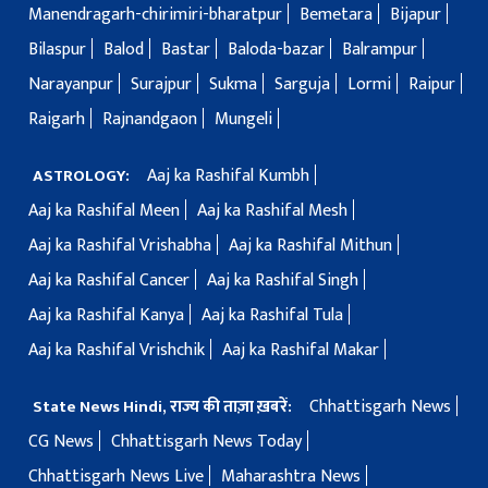
Manendragarh-chirimiri-bharatpur
Bemetara
Bijapur
Bilaspur
Balod
Bastar
Baloda-bazar
Balrampur
Narayanpur
Surajpur
Sukma
Sarguja
Lormi
Raipur
Raigarh
Rajnandgaon
Mungeli
Aaj ka Rashifal Kumbh
ASTROLOGY:
Aaj ka Rashifal Meen
Aaj ka Rashifal Mesh
Aaj ka Rashifal Vrishabha
Aaj ka Rashifal Mithun
Aaj ka Rashifal Cancer
Aaj ka Rashifal Singh
Aaj ka Rashifal Kanya
Aaj ka Rashifal Tula
Aaj ka Rashifal Vrishchik
Aaj ka Rashifal Makar
Chhattisgarh News
State News Hindi, राज्य की ताज़ा ख़बरें:
CG News
Chhattisgarh News Today
Chhattisgarh News Live
Maharashtra News