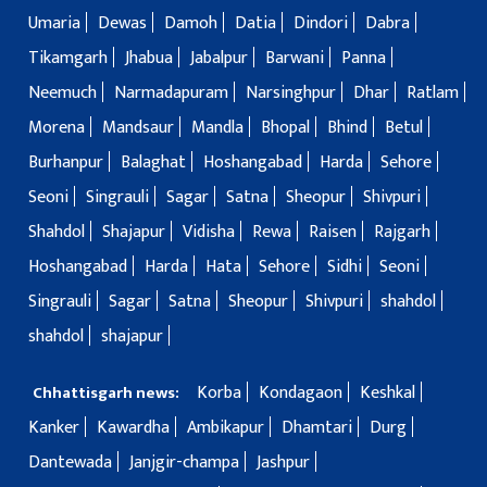
Umaria
Dewas
Damoh
Datia
Dindori
Dabra
Tikamgarh
Jhabua
Jabalpur
Barwani
Panna
Neemuch
Narmadapuram
Narsinghpur
Dhar
Ratlam
Morena
Mandsaur
Mandla
Bhopal
Bhind
Betul
Burhanpur
Balaghat
Hoshangabad
Harda
Sehore
Seoni
Singrauli
Sagar
Satna
Sheopur
Shivpuri
Shahdol
Shajapur
Vidisha
Rewa
Raisen
Rajgarh
Hoshangabad
Harda
Hata
Sehore
Sidhi
Seoni
Singrauli
Sagar
Satna
Sheopur
Shivpuri
shahdol
shahdol
shajapur
Korba
Kondagaon
Keshkal
Chhattisgarh news:
Kanker
Kawardha
Ambikapur
Dhamtari
Durg
Dantewada
Janjgir-champa
Jashpur