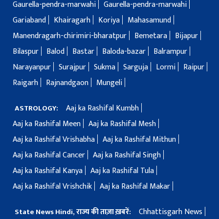
Gaurella-pendra-marwahi
Gaurella-pendra-marwahi
Gariaband
Khairagarh
Koriya
Mahasamund
Manendragarh-chirimiri-bharatpur
Bemetara
Bijapur
Bilaspur
Balod
Bastar
Baloda-bazar
Balrampur
Narayanpur
Surajpur
Sukma
Sarguja
Lormi
Raipur
Raigarh
Rajnandgaon
Mungeli
Aaj ka Rashifal Kumbh
ASTROLOGY:
Aaj ka Rashifal Meen
Aaj ka Rashifal Mesh
Aaj ka Rashifal Vrishabha
Aaj ka Rashifal Mithun
Aaj ka Rashifal Cancer
Aaj ka Rashifal Singh
Aaj ka Rashifal Kanya
Aaj ka Rashifal Tula
Aaj ka Rashifal Vrishchik
Aaj ka Rashifal Makar
Chhattisgarh News
State News Hindi, राज्य की ताज़ा ख़बरें: