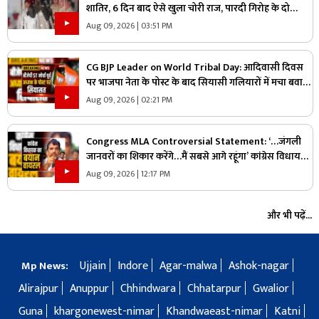
शातिर, 6 दिन बाद ऐसे खुला चोरी राज, पारदी गिरोह के दो
आरोपी गिरफ्तार
Aug 09, 2026 | 03:51 PM
CG BJP Leader on World Tribal Day: आदिवासी दिवस
पर भाजपा नेता के पोस्ट के बाद सियासी गलियारों में मचा बवाल,
जानिए ऐसा क्या कह दिया कि भड़के विपक्षी नेता
Aug 09, 2026 | 02:21 PM
Congress MLA Controversial Statement: ‘…जंगली
जानवरों का शिकार करेंगे…मैं सबसे आगे रहूंगा’ कांग्रेस विधायक
ने दिया विवादित बयान, वायरल हो रहा वीडियो
Aug 09, 2026 | 12:17 PM
और भी पढ़ें...
Ujjain
Indore
Agar-malwa
Ashok-nagar
Mp News:
Alirajpur
Anuppur
Chhindwara
Chhatarpur
Gwalior
Guna
khargonewest-nimar
Khandwaeast-nimar
Katni