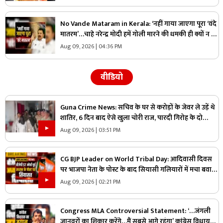
No Vande Mataram in Kerala: ‘नहीं गाया जाएगा पूरा ‘वंदे
मातरम’…चाहे नरेन्द्र मोदी हमें गोली मारने की धमकी ही क्यों न दें’
स्वतंत्रता दिवस से पहले इस राज्य के स्वास्थ्य मंत्री ने कह दी बड़ी
Aug 09, 2026 | 04:36 PM
बात
वीडियो
Guna Crime News: सचिव के घर से करोड़ों के जेवर ले उड़ें थे
शातिर, 6 दिन बाद ऐसे खुला चोरी राज, पारदी गिरोह के दो
आरोपी गिरफ्तार
Aug 09, 2026 | 03:51 PM
CG BJP Leader on World Tribal Day: आदिवासी दिवस
पर भाजपा नेता के पोस्ट के बाद सियासी गलियारों में मचा बवाल,
जानिए ऐसा क्या कह दिया कि भड़के विपक्षी नेता
Aug 09, 2026 | 02:21 PM
Congress MLA Controversial Statement: ‘…जंगली
जानवरों का शिकार करेंगे…मैं सबसे आगे रहूंगा’ कांग्रेस विधायक