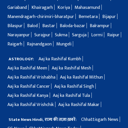
Gariaband
Khairagarh
Koriya
Mahasamund
Manendragarh-chirimiri-bharatpur
Bemetara
Bijapur
Bilaspur
Balod
Bastar
Baloda-bazar
Balrampur
Narayanpur
Surajpur
Sukma
Sarguja
Lormi
Raipur
Raigarh
Rajnandgaon
Mungeli
Aaj ka Rashifal Kumbh
ASTROLOGY:
Aaj ka Rashifal Meen
Aaj ka Rashifal Mesh
Aaj ka Rashifal Vrishabha
Aaj ka Rashifal Mithun
Aaj ka Rashifal Cancer
Aaj ka Rashifal Singh
Aaj ka Rashifal Kanya
Aaj ka Rashifal Tula
Aaj ka Rashifal Vrishchik
Aaj ka Rashifal Makar
Chhattisgarh News
State News Hindi, राज्य की ताज़ा ख़बरें: