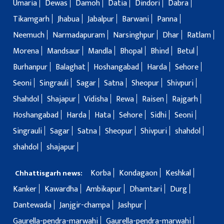
Umaria
Dewas
Damoh
Datia
Dindori
Dabra
Tikamgarh
Jhabua
Jabalpur
Barwani
Panna
Neemuch
Narmadapuram
Narsinghpur
Dhar
Ratlam
Morena
Mandsaur
Mandla
Bhopal
Bhind
Betul
Burhanpur
Balaghat
Hoshangabad
Harda
Sehore
Seoni
Singrauli
Sagar
Satna
Sheopur
Shivpuri
Shahdol
Shajapur
Vidisha
Rewa
Raisen
Rajgarh
Hoshangabad
Harda
Hata
Sehore
Sidhi
Seoni
Singrauli
Sagar
Satna
Sheopur
Shivpuri
shahdol
shahdol
shajapur
Korba
Kondagaon
Keshkal
Chhattisgarh news:
Kanker
Kawardha
Ambikapur
Dhamtari
Durg
Dantewada
Janjgir-champa
Jashpur
Gaurella-pendra-marwahi
Gaurella-pendra-marwahi