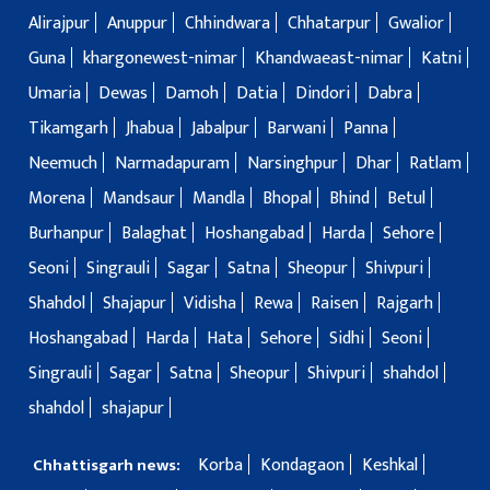
Alirajpur
Anuppur
Chhindwara
Chhatarpur
Gwalior
Guna
khargonewest-nimar
Khandwaeast-nimar
Katni
Umaria
Dewas
Damoh
Datia
Dindori
Dabra
Tikamgarh
Jhabua
Jabalpur
Barwani
Panna
Neemuch
Narmadapuram
Narsinghpur
Dhar
Ratlam
Morena
Mandsaur
Mandla
Bhopal
Bhind
Betul
Burhanpur
Balaghat
Hoshangabad
Harda
Sehore
Seoni
Singrauli
Sagar
Satna
Sheopur
Shivpuri
Shahdol
Shajapur
Vidisha
Rewa
Raisen
Rajgarh
Hoshangabad
Harda
Hata
Sehore
Sidhi
Seoni
Singrauli
Sagar
Satna
Sheopur
Shivpuri
shahdol
shahdol
shajapur
Korba
Kondagaon
Keshkal
Chhattisgarh news: