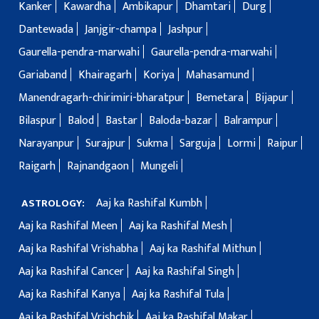
Kanker
Kawardha
Ambikapur
Dhamtari
Durg
Dantewada
Janjgir-champa
Jashpur
Gaurella-pendra-marwahi
Gaurella-pendra-marwahi
Gariaband
Khairagarh
Koriya
Mahasamund
Manendragarh-chirimiri-bharatpur
Bemetara
Bijapur
Bilaspur
Balod
Bastar
Baloda-bazar
Balrampur
Narayanpur
Surajpur
Sukma
Sarguja
Lormi
Raipur
Raigarh
Rajnandgaon
Mungeli
Aaj ka Rashifal Kumbh
ASTROLOGY:
Aaj ka Rashifal Meen
Aaj ka Rashifal Mesh
Aaj ka Rashifal Vrishabha
Aaj ka Rashifal Mithun
Aaj ka Rashifal Cancer
Aaj ka Rashifal Singh
Aaj ka Rashifal Kanya
Aaj ka Rashifal Tula
Aaj ka Rashifal Vrishchik
Aaj ka Rashifal Makar