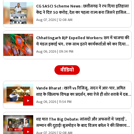
CG SASCI Scheme News : छत्तीसगढ़ ने रच दिया इतिहास!
केंद्र ने दिए 50 करोड़, देश का पहला राज्य बना जिसने हासिल
की ये बड़ी उपलब्धि
Aug 07, 2026 | 12:08 AM
Chhattisgarh BJP Expelled Workers: छग में भाजपा की
ये मंडल इकाई भंग.. एक साथ इतने कार्यकर्ताओं को कर दिया
निष्कासित, अब होगा नए कार्यकारिणी का गठन
Aug 06, 2026 | 09:34 PM
वीडियो
Vande Bharat : खरगे vs रिजिजू.. सदन में आर-पार, अमित
शाह के खिलाफ विपक्ष का प्रदर्शन, क्या ऐसे ही शोर शराबे में दब
जाएंगे असली मुद्दे?
Aug 06, 2026 | 11:54 PM
शह मात The Big Debate: सांसदों और अफसरों में ‘लड़ाई’..
सम्मान की दुहाई! बृजमोहन के बाद विजय बघेल ने की शिकायत,
जानिए राज्य का मामला आखिर संसद तक क्यों पहुंचा?
Aug 07, 2026 | 12:08 AM