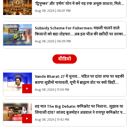
‘द्विपुष्कर’ और ‘हर्षण’ योग में करें यह एक अचूक साधना, मिलेगा
“वाजपेय” यज्ञ का महापुण्य!
Aug 08, 2026 | 06:07 PM
Subsidy Scheme For Fishermen: मछली पालने वाले
किसानों को बड़ा तोहफा!… अब इस चीज की खरीदी पर सरकार
देगी 70 प्रतिशत की छूट, जानिए कैसे ले सकते हैं लाभ
Aug 08, 2026 | 06:09 PM
वीडियो
Vande Bharat: 27 में चुनाव… पंडित पर दांव! सपा पर भड़की
बसपा सुप्रीमों मायावती, यूपी में ब्राह्मण वोट पर क्यों छिड़ी
महाभारत?
Aug 08, 2026 | 11:58 PM
शह मात The Big Debate: कमिश्नरेट पर निशाना.. सुझाव या
सियासी दांव? सांसद बृजमोहन अग्रवाल ने रायपुर कमिश्नरेट पर
उठाए सवाल, क्या वाकई में सिस्टम में सुधार की है जरूरत
Aug 08, 2026 | 11:42 PM