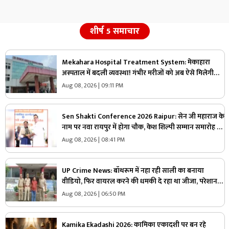
शीर्ष 5 समाचार
Mekahara Hospital Treatment System: मेकाहारा
अस्पताल में बदली व्यवस्था! गंभीर मरीजों को अब ऐसे मिलेगी
इमरजेंसी वार्ड में एंट्री, यहां होगी शुरुआती जांच
Aug 08, 2026 | 09:11 PM
Sen Shakti Conference 2026 Raipur: सेन जी महाराज के
नाम पर नवा रायपुर में होगा चौक, केश शिल्पी सम्मान समारोह में
सीएम साय ने किया ऐलान, सामुदायिक भवन के लिए इतने लाख
Aug 08, 2026 | 08:41 PM
रुपए देगी सरकार
UP Crime News: बॉथरूम में नहा रही साली का बनाया
वीडियो, फिर वायरल करने की धमकी दे रहा था जीजा, परेशान
युवती ने उठाया ये खौफनाक कदम
Aug 08, 2026 | 06:50 PM
Kamika Ekadashi 2026: कामिका एकादशी पर बन रहे