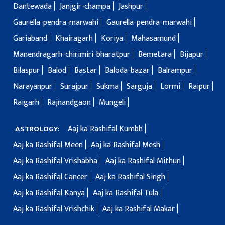
Dantewada
Janjgir-champa
Jashpur
Gaurella-pendra-marwahi
Gaurella-pendra-marwahi
Gariaband
Khairagarh
Koriya
Mahasamund
Manendragarh-chirimiri-bharatpur
Bemetara
Bijapur
Bilaspur
Balod
Bastar
Baloda-bazar
Balrampur
Narayanpur
Surajpur
Sukma
Sarguja
Lormi
Raipur
Raigarh
Rajnandgaon
Mungeli
Aaj ka Rashifal Kumbh
ASTROLOGY:
Aaj ka Rashifal Meen
Aaj ka Rashifal Mesh
Aaj ka Rashifal Vrishabha
Aaj ka Rashifal Mithun
Aaj ka Rashifal Cancer
Aaj ka Rashifal Singh
Aaj ka Rashifal Kanya
Aaj ka Rashifal Tula
Aaj ka Rashifal Vrishchik
Aaj ka Rashifal Makar