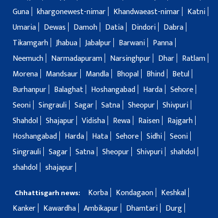
Guna
khargonewest-nimar
Khandwaeast-nimar
Katni
Umaria
Dewas
Damoh
Datia
Dindori
Dabra
Tikamgarh
Jhabua
Jabalpur
Barwani
Panna
Neemuch
Narmadapuram
Narsinghpur
Dhar
Ratlam
Morena
Mandsaur
Mandla
Bhopal
Bhind
Betul
Burhanpur
Balaghat
Hoshangabad
Harda
Sehore
Seoni
Singrauli
Sagar
Satna
Sheopur
Shivpuri
Shahdol
Shajapur
Vidisha
Rewa
Raisen
Rajgarh
Hoshangabad
Harda
Hata
Sehore
Sidhi
Seoni
Singrauli
Sagar
Satna
Sheopur
Shivpuri
shahdol
shahdol
shajapur
Korba
Kondagaon
Keshkal
Chhattisgarh news:
Kanker
Kawardha
Ambikapur
Dhamtari
Durg