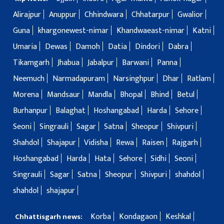
Alirajpur
Anuppur
Chhindwara
Chhatarpur
Gwalior
Guna
khargonewest-nimar
Khandwaeast-nimar
Katni
Umaria
Dewas
Damoh
Datia
Dindori
Dabra
Tikamgarh
Jhabua
Jabalpur
Barwani
Panna
Neemuch
Narmadapuram
Narsinghpur
Dhar
Ratlam
Morena
Mandsaur
Mandla
Bhopal
Bhind
Betul
Burhanpur
Balaghat
Hoshangabad
Harda
Sehore
Seoni
Singrauli
Sagar
Satna
Sheopur
Shivpuri
Shahdol
Shajapur
Vidisha
Rewa
Raisen
Rajgarh
Hoshangabad
Harda
Hata
Sehore
Sidhi
Seoni
Singrauli
Sagar
Satna
Sheopur
Shivpuri
shahdol
shahdol
shajapur
Korba
Kondagaon
Keshkal
Chhattisgarh news: