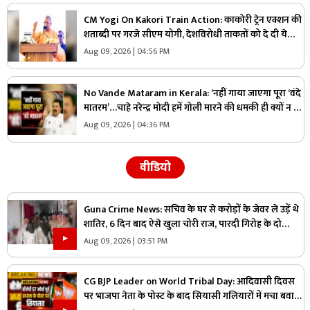
CM Yogi On Kakori Train Action: काकोरी ट्रेन एक्शन की
शताब्दी पर गरजे सीएम योगी, देशविरोधी ताकतों को दे दी ये
चेतावनी, युवाओं से की ये अपील
Aug 09, 2026 | 04:56 PM
No Vande Mataram in Kerala: ‘नहीं गाया जाएगा पूरा ‘वंदे
मातरम’…चाहे नरेन्द्र मोदी हमें गोली मारने की धमकी ही क्यों न दें’
स्वतंत्रता दिवस से पहले इस राज्य के स्वास्थ्य मंत्री ने कह दी बड़ी
Aug 09, 2026 | 04:36 PM
बात
वीडियो
Guna Crime News: सचिव के घर से करोड़ों के जेवर ले उड़ें थे
शातिर, 6 दिन बाद ऐसे खुला चोरी राज, पारदी गिरोह के दो
आरोपी गिरफ्तार
Aug 09, 2026 | 03:51 PM
CG BJP Leader on World Tribal Day: आदिवासी दिवस
पर भाजपा नेता के पोस्ट के बाद सियासी गलियारों में मचा बवाल,