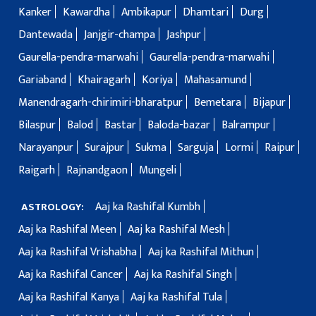
Kanker
Kawardha
Ambikapur
Dhamtari
Durg
Dantewada
Janjgir-champa
Jashpur
Gaurella-pendra-marwahi
Gaurella-pendra-marwahi
Gariaband
Khairagarh
Koriya
Mahasamund
Manendragarh-chirimiri-bharatpur
Bemetara
Bijapur
Bilaspur
Balod
Bastar
Baloda-bazar
Balrampur
Narayanpur
Surajpur
Sukma
Sarguja
Lormi
Raipur
Raigarh
Rajnandgaon
Mungeli
Aaj ka Rashifal Kumbh
ASTROLOGY:
Aaj ka Rashifal Meen
Aaj ka Rashifal Mesh
Aaj ka Rashifal Vrishabha
Aaj ka Rashifal Mithun
Aaj ka Rashifal Cancer
Aaj ka Rashifal Singh
Aaj ka Rashifal Kanya
Aaj ka Rashifal Tula