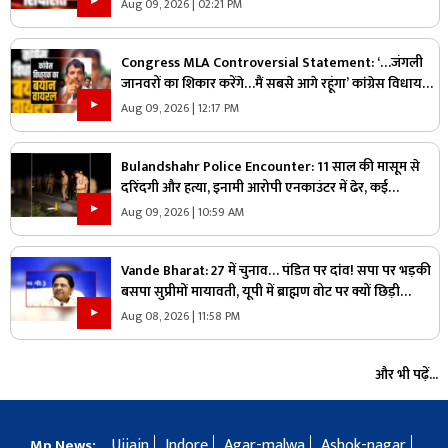
जानिए ऐसा क्या कह दिया कि भड़के विपक्षी नेता
Aug 09, 2026 | 02:21 PM
Congress MLA Controversial Statement: ‘…जंगली
जानवरों का शिकार करेंगे…मैं सबसे आगे रहूंगा’ कांग्रेस विधायक
ने दिया विवादित बयान, वायरल हो रहा वीडियो
Aug 09, 2026 | 12:17 PM
Bulandshahr Police Encounter: 11 साल की मासूम से
दरिंदगी और हत्या, इनामी आरोपी एनकाउंटर में ढेर, कई
पुलिसकर्मी भी घायल
Aug 09, 2026 | 10:59 AM
Vande Bharat: 27 में चुनाव… पंडित पर दांव! सपा पर भड़की
बसपा सुप्रीमों मायावती, यूपी में ब्राह्मण वोट पर क्यों छिड़ी
महाभारत?
Aug 08, 2026 | 11:58 PM
और भी पढ़ें...
Ujjain
Indore
Agar-malwa
Ashok-nagar
Mp News: