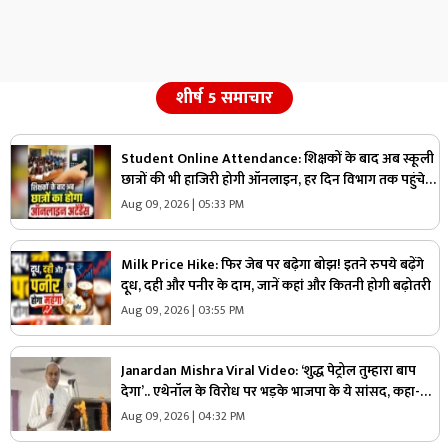
शीर्ष 5 समाचार
Student Online Attendance: शिक्षकों के बाद अब स्कूली
छात्रों की भी हाजिरी होगी ऑनलाइन, हर दिन विभाग तक पहुंचेगी
जानकारी, सभी DEO को आदेश जारी
Aug 09, 2026 | 05:33 PM
Milk Price Hike: फिर जेब पर बढ़ेगा बोझ! इतने रुपये बढ़ेंगे
दूध, दही और पनीर के दाम, जानें कहां और कितनी होगी बढ़ोतरी
Aug 09, 2026 | 03:55 PM
Janardan Mishra Viral Video: ‘शुद्ध पेट्रोल तुम्हारा बाप
देगा’.. एथेनॉल के विरोध पर भड़के भाजपा के ये सांसद, कहा-
सबसे कम महंगाई भारत में
Aug 09, 2026 | 04:32 PM