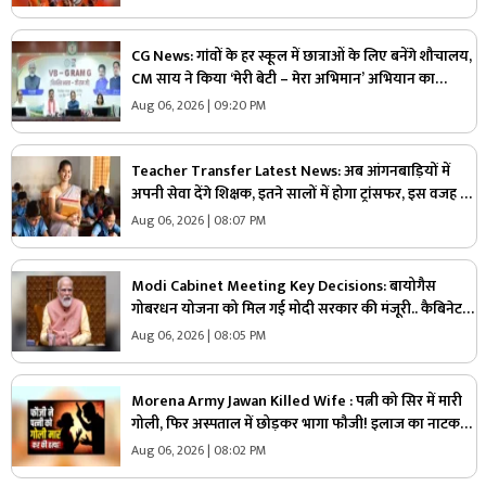
CG News: गांवों के हर स्कूल में छात्राओं के लिए बनेंगे शौचालय,
CM साय ने किया ‘मेरी बेटी – मेरा अभिमान’ अभियान का
शुभारंभ, VB-G Ram G योजना पर दी ये बड़ी जानकारी
Aug 06, 2026 | 09:20 PM
Teacher Transfer Latest News: अब आंगनबाड़ियों में
अपनी सेवा देंगे शिक्षक, इतने सालों में होगा ट्रांसफर, इस वजह से
बड़ा फैसला लेने की तैयारी में सरकार
Aug 06, 2026 | 08:07 PM
Modi Cabinet Meeting Key Decisions: बायोगैस
गोबरधन योजना को मिल गई मोदी सरकार की मंजूरी.. कैबिनेट
का बड़ा फैसला, जानें इस स्कीम पर कितना होगा खर्च
Aug 06, 2026 | 08:05 PM
Morena Army Jawan Killed Wife : पत्नी को सिर में मारी
गोली, फिर अस्पताल में छोड़कर भागा फौजी! इलाज का नाटक
करते-करते खुल गया खौफनाक सच
Aug 06, 2026 | 08:02 PM