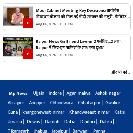
Modi Cabinet Meeting Key Decisions: बायोगैस
गोबरधन योजना को मिल गई मोदी सरकार की मंजूरी.. कैबिनेट
का बड़ा फैसला, जानें इस स्कीम पर कितना होगा खर्च
Aug 06, 2026 | 08:05 PM
Raipur News Girlfriend Live-in: 2 गर्लफ्रैंड…2 लाश,
Raipur में लिव-इन पार्टनर्स के साथ क्या हुआ?
Aug 06, 2026 | 08:03 PM
और भी पढ़ें...
Ujjain
Indore
Agar-malwa
Ashok-nagar
Mp News:
Alirajpur
Anuppur
Chhindwara
Chhatarpur
Gwalior
Guna
khargonewest-nimar
Khandwaeast-nimar
Katni
Umaria
Dewas
Damoh
Datia
Dindori
Dabra
Tikamgarh
Jhabua
Jabalpur
Barwani
Panna