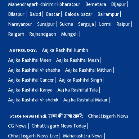
Manendragarh-chirimiri-bharatpur
Bemetara
Bijapur
Bilaspur
Balod
Bastar
Baloda-bazar
Balrampur
Narayanpur
Surajpur
Sukma
Sarguja
Lormi
Raipur
Raigarh
Rajnandgaon
Mungeli
Aaj ka Rashifal Kumbh
ASTROLOGY:
Aaj ka Rashifal Meen
Aaj ka Rashifal Mesh
Aaj ka Rashifal Vrishabha
Aaj ka Rashifal Mithun
Aaj ka Rashifal Cancer
Aaj ka Rashifal Singh
Aaj ka Rashifal Kanya
Aaj ka Rashifal Tula
Aaj ka Rashifal Vrishchik
Aaj ka Rashifal Makar
Chhattisgarh News
State News Hindi, राज्य की ताज़ा ख़बरें:
CG News
Chhattisgarh News Today
Chhattisgarh News Live
Maharashtra News