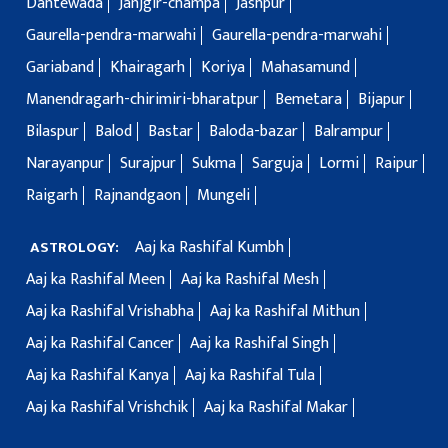
Dantewada
Janjgir-champa
Jashpur
Gaurella-pendra-marwahi
Gaurella-pendra-marwahi
Gariaband
Khairagarh
Koriya
Mahasamund
Manendragarh-chirimiri-bharatpur
Bemetara
Bijapur
Bilaspur
Balod
Bastar
Baloda-bazar
Balrampur
Narayanpur
Surajpur
Sukma
Sarguja
Lormi
Raipur
Raigarh
Rajnandgaon
Mungeli
Aaj ka Rashifal Kumbh
ASTROLOGY:
Aaj ka Rashifal Meen
Aaj ka Rashifal Mesh
Aaj ka Rashifal Vrishabha
Aaj ka Rashifal Mithun
Aaj ka Rashifal Cancer
Aaj ka Rashifal Singh
Aaj ka Rashifal Kanya
Aaj ka Rashifal Tula
Aaj ka Rashifal Vrishchik
Aaj ka Rashifal Makar