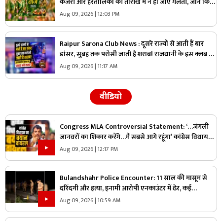
कजरी और हरतालिका की तारीख में न हो जाए गलती, जानें किस
दिन रखना है कौन-सा व्रत
Aug 09, 2026 | 12:03 PM
Raipur Sarona Club News : दूसरे राज्यों से आती हैं बार
डांसर, सुबह तक परोसी जाती है शराब! राजधानी के इस क्लब का
VIDEO सामने आते ही मचा हड़कंप
Aug 09, 2026 | 11:17 AM
वीडियो
Congress MLA Controversial Statement: ‘…जंगली
जानवरों का शिकार करेंगे…मैं सबसे आगे रहूंगा’ कांग्रेस विधायक
ने दिया विवादित बयान, वायरल हो रहा वीडियो
Aug 09, 2026 | 12:17 PM
Bulandshahr Police Encounter: 11 साल की मासूम से
दरिंदगी और हत्या, इनामी आरोपी एनकाउंटर में ढेर, कई
पुलिसकर्मी भी घायल
Aug 09, 2026 | 10:59 AM