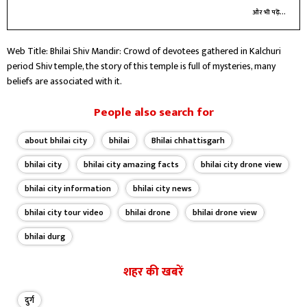
और भी पढ़ें...
Web Title: Bhilai Shiv Mandir: Crowd of devotees gathered in Kalchuri
period Shiv temple, the story of this temple is full of mysteries, many
beliefs are associated with it.
People also search for
about bhilai city
bhilai
Bhilai chhattisgarh
bhilai city
bhilai city amazing facts
bhilai city drone view
bhilai city information
bhilai city news
bhilai city tour video
bhilai drone
bhilai drone view
bhilai durg
शहर की खबरें
दुर्ग