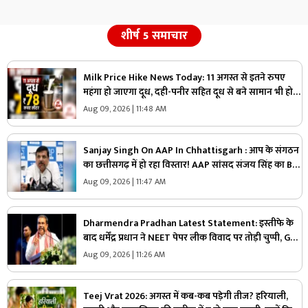
शीर्ष 5 समाचार
Milk Price Hike News Today: 11 अगस्त से इतने रुपए
महंगा हो जाएगा दूध, दही-पनीर सहित दूध से बने सामान भी हो
सकते हैं महंगे, जा​निए क्या होगा एक लीटर की कीमत
Aug 09, 2026 | 11:48 AM
Sanjay Singh On AAP In Chhattisgarh : आप के संगठन
का छत्तीसगढ़ में हो रहा विस्तार! AAP सांसद संजय सिंह का BJP
पर तीखा वार! बोले- इनके इशारे पर चल रही राज्य सरकार
Aug 09, 2026 | 11:47 AM
Dharmendra Pradhan Latest Statement: इस्तीफे के
बाद धर्मेंद्र प्रधान ने NEET पेपर लीक विवाद पर तोड़ी चुप्पी, Gen
Z को लेकर कह दी ये बड़ी बात
Aug 09, 2026 | 11:26 AM
Teej Vrat 2026: अगस्त में कब-कब पड़ेगी तीज? हरियाली,