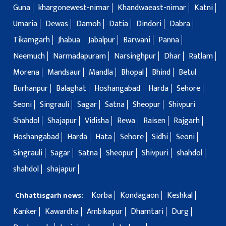
Guna
khargonewest-nimar
Khandwaeast-nimar
Katni
Umaria
Dewas
Damoh
Datia
Dindori
Dabra
Tikamgarh
Jhabua
Jabalpur
Barwani
Panna
Neemuch
Narmadapuram
Narsinghpur
Dhar
Ratlam
Morena
Mandsaur
Mandla
Bhopal
Bhind
Betul
Burhanpur
Balaghat
Hoshangabad
Harda
Sehore
Seoni
Singrauli
Sagar
Satna
Sheopur
Shivpuri
Shahdol
Shajapur
Vidisha
Rewa
Raisen
Rajgarh
Hoshangabad
Harda
Hata
Sehore
Sidhi
Seoni
Singrauli
Sagar
Satna
Sheopur
Shivpuri
shahdol
shahdol
shajapur
Korba
Kondagaon
Keshkal
Chhattisgarh news:
Kanker
Kawardha
Ambikapur
Dhamtari
Durg