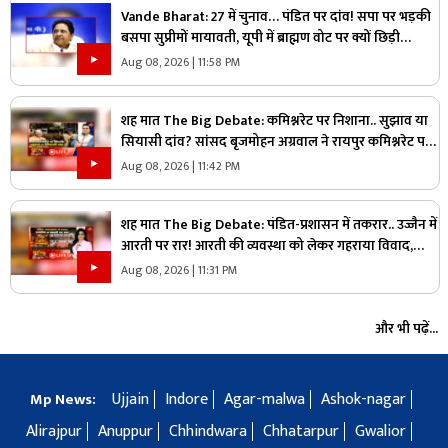
Vande Bharat: 27 में चुनाव… पंडित पर दांव! सपा पर भड़की
बसपा सुप्रीमों मायावती, यूपी में ब्राह्मण वोट पर क्यों छिड़ी
महाभारत?
Aug 08, 2026 | 11:58 PM
शह मात The Big Debate: कमिश्नरेट पर निशाना.. सुझाव या
सियासी दांव? सांसद बृजमोहन अग्रवाल ने रायपुर कमिश्नरेट पर
उठाए सवाल, क्या वाकई में सिस्टम में सुधार की है जरूरत
Aug 08, 2026 | 11:42 PM
शह मात The Big Debate: पंडित-प्रशासन में तकरार.. उज्जैन में
आरती पर रार! आरती की व्यवस्था को लेकर गहराया विवाद,
आरती के अधिकार को लेकर क्यों उग्र हुए पंडित?
Aug 08, 2026 | 11:31 PM
और भी पढ़ें...
Ujjain
Indore
Agar-malwa
Ashok-nagar
Mp News:
Alirajpur
Anuppur
Chhindwara
Chhatarpur
Gwalior