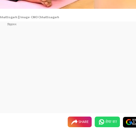
Chhattisgarh || Image- CMO Chhattisagarh
गू
SHARE
शेयर कर
Ne