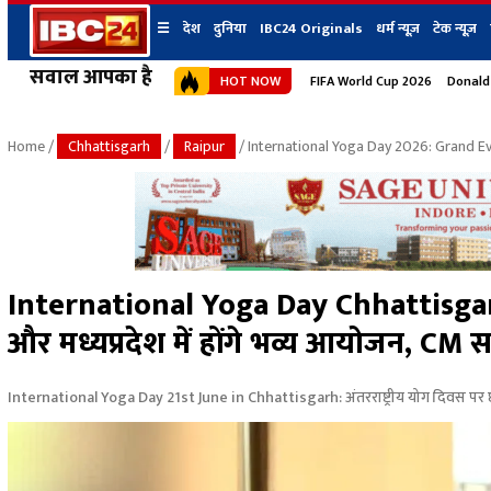
☰
देश
दुनिया
IBC24 Originals
धर्म न्यूज़
टेक न्यूज़
सवाल आपका है
HOT NOW
FIFA World Cup 2026
Donald
देश
प्रदेश न्यूज
शहर
दुनिया
IBC24 Original
छत्तीसगढ़ न्यूज
भोपाल
Home
/
Chhattisgarh
/
Raipur
/ International Yoga Day 2026: Grand E
मध्यप्रदेश न्यूज
इंदौर
उत्तर प्रदेश न्यूज
जबलपुर
बिहार न्यूज
ग्वालियर
उत्तराखंड न्यूज
रायपुर
महाराष्ट्र न्यूज
बिलासपुर
International Yoga Day Chhattisgarh: 
हिमाचल प्रदेश न्यूज
और मध्यप्रदेश में होंगे भव्य आयोजन, CM स
हरियाणा न्यूज
International Yoga Day 21st June in Chhattisgarh: अंतरराष्ट्रीय योग दिवस पर छत्तीस