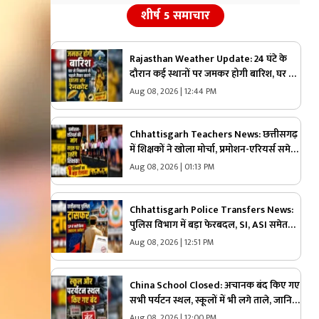
शीर्ष 5 समाचार
Rajasthan Weather Update: 24 घंटे के
दौरान कई स्थानों पर जमकर होगी बारिश, घर से
निकलने से पहले तैयार कर ले छाता और रेनकोट,
Aug 08, 2026 | 12:44 PM
मौसम विभाग ने जारी की चेतावनी
Chhattisgarh Teachers News: छत्तीसगढ़
में शिक्षकों ने खोला मोर्चा, प्रमोशन-एरियर्स समेत
कई मांगों को लेकर आंदोलन का ऐलान, प्रशासन
Aug 08, 2026 | 01:13 PM
को दिया अल्टीमेटम
Chhattisgarh Police Transfers News:
पुलिस विभाग में बड़ा फेरबदल, SI, ASI समेत
40 से ज्यादा पुलिसकर्मियों का तबादला, एसपी
Aug 08, 2026 | 12:51 PM
ने जारी किया आदेश, देखें किसकी कहां हुई
तैनाती
China School Closed: अचानक बंद किए गए
सभी पर्यटन स्थल, स्कूलों में भी लगे ताले, जानिए
किस वजह से लिया गया ये फैसला
Aug 08, 2026 | 12:00 PM