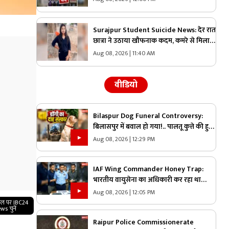
Surajpur Student Suicide News: देर रात
छात्रा ने उठाया खौफनाक कदम, कमरे से मिला
सुसाइड नोट….पुलिस जांच में जुटी
Aug 08, 2026 | 11:40 AM
वीडियो
Bilaspur Dog Funeral Controversy:
बिलासपुर में बवाल हो गया!.. पालतू कुत्ते की हुई
मौत तो लेकर पहुंचे श्मशान, किया दाह संस्कार
Aug 08, 2026 | 12:29 PM
तो शुरू हो गया हंगामा
IAF Wing Commander Honey Trap:
भारतीय वायुसेना का अधिकारी कर रहा था
पाकिस्तान के लिए जासूसी.. हनीट्रैप में फंसकर
Aug 08, 2026 | 12:05 PM
किया कुछ ऐसा जानकार रह जायेंगे हैरान
गल पर IBC24
ws चुनें
Raipur Police Commissionerate