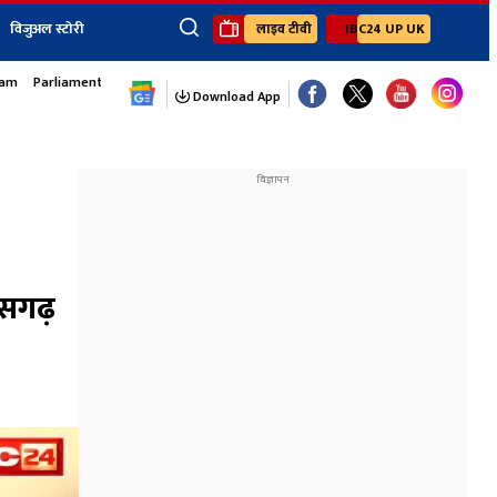
विजुअल स्टोरी
लाइव टीवी
IBC24 UP UK
sam
Parliament Monsoon Session
×
ेंट
खेल
जॉब्स न्यूज
Youtube Channels
Download App
यूथ कॉर्नर
IBC24
Ibc24 Jankarwan
IBC 24 Digital
Ibc24 Up-Uk
Ibc24 Madhya
Ibc24 Maidani
ीसगढ़
Ibc24 Sarguja
Ibc24 Bastar
Ibc24 Malwa
Ibc24 Mahakoshal