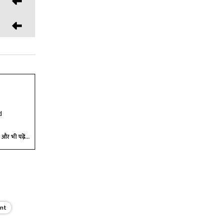
d
और भी पढ़ें...
ent