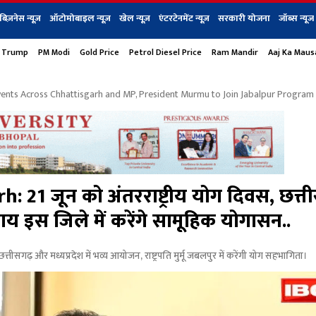
बिज़नेस न्यूज़
ऑटोमोबाइल न्यूज़
खेल न्यूज़
एंटरटेनमेंट न्यूज़
सरकारी योजना
जॉब्स न्यूज
 Trump
PM Modi
Gold Price
Petrol Diesel Price
Ram Mandir
Aaj Ka Mau
s
बिज़नेस
टेक न्यूज
धर्म
ऑटोमोबाइल
एंटरटेनम
शेयर बाज़ार
गैजेट्स न्यूज
vents Across Chhattisgarh and MP, President Murmu to Join Jabalpur Program
21 जून को अंतरराष्ट्रीय योग दिवस, छत्त
ाय इस जिले में करेंगे सामूहिक योगासन..
गढ़ और मध्यप्रदेश में भव्य आयोजन, राष्ट्रपति मुर्मू जबलपुर में करेंगी योग सहभागिता।