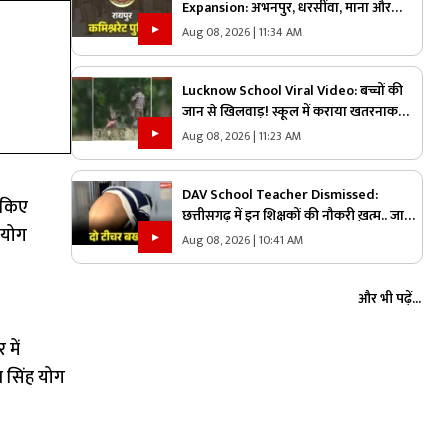
Expansion: अभनपुर, धरसींवा, माना और
खरोरा थाने भी होंगे रायपुर कमिश्नरेट पुलिस में
Aug 08, 2026 | 11:34 AM
शामिल!.. किसने कहा, ‘यहां अफसर ज्यादा,
जवान काम?’.. पढ़ें
Lucknow School Viral Video: बच्चों की
जान से खिलवाड़! स्कूल में कराया खतरनाक
काम, वीडियो वायरल होते ही मचा हड़कंप
Aug 08, 2026 | 11:23 AM
DAV School Teacher Dismissed:
त किए
छत्तीसगढ़ में इन शिक्षकों की नौकरी ख़त्म.. जारी
 योग
हुआ बर्खास्तगी का आदेश, बच्चों को दी थी ये
Aug 08, 2026 | 10:41 AM
तालिबानी सजा
और भी पढ़ें...
में
न सिंह योग