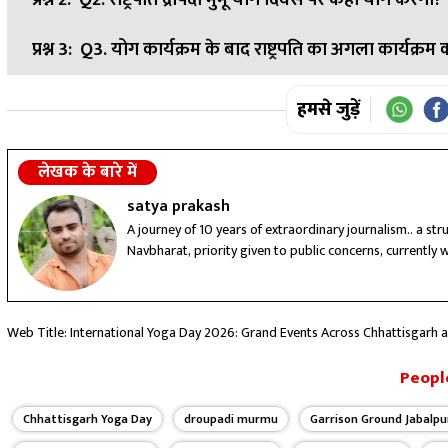
उत्तर:
A: राज्यपाल, मुख्यमंत्री, विधानसभा अध्यक्ष, सांसद, विधायक और 
प्रश्न 3:
Q3. योग कार्यक्रम के बाद राष्ट्रपति का अगला कार्यक्रम क
उत्तर:
A: राष्ट्रपति मुर्मू 21 जून को जबलपुर के गैरिसन ग्राउंड में आयोजि
उत्तर:
A: वह रानी दुर्गावती विश्वविद्यालय के दीक्षांत समारोह में शामिल हो
हमसे जुड़ें
लेखक के बारे में
satya prakash
A journey of 10 years of extraordinary journalism.. a st
Navbharat, priority given to public concerns, currently 
Web Title: International Yoga Day 2026: Grand Events Across Chhattisgarh 
People
Chhattisgarh Yoga Day
droupadi murmu
Garrison Ground Jabalpu