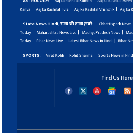
ASTROLOGY:
Aaj ka Rashifal Kumbh
Aaj ka Rashifal Meen
Kanya
Aaj ka Rashifal Tula
Aaj ka Rashifal Vrishchik
Aaj ka 
State News Hindi, राज्य की ताज़ा ख़बरें:
Chhattisgarh News
Today
Maharashtra News Live
MadhyaPradesh News
Mad
Today
Bihar News Live
Latest Bihar News in Hindi
Bihar Ne
SPORTS:
Virat Kohli
Rohit Sharma
Sports News in Hind
Find Us Here