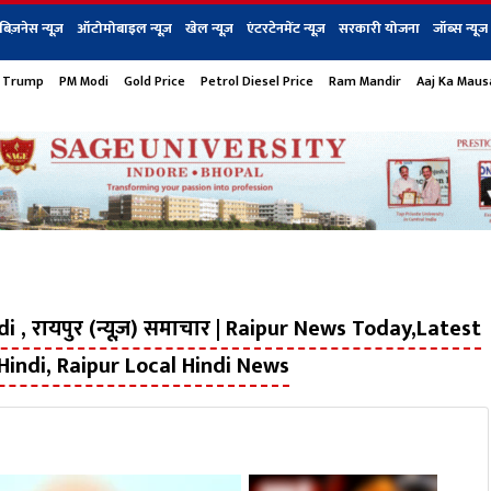
बिज़नेस न्यूज़
ऑटोमोबाइल न्यूज़
खेल न्यूज़
एंटरटेनमेंट न्यूज़
सरकारी योजना
जॉब्स न्यूज
 Trump
PM Modi
Gold Price
Petrol Diesel Price
Ram Mandir
Aaj Ka Mau
s
बिज़नेस
टेक न्यूज
धर्म
ऑटोमोबाइल
एंटरटेनम
शेयर बाज़ार
गैजेट्स न्यूज
 , रायपुर (न्यूज़) समाचार | Raipur News Today,Latest
Hindi, Raipur Local Hindi News