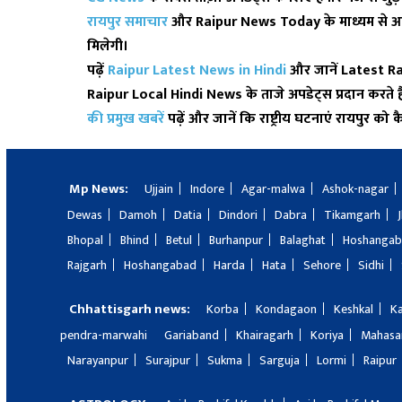
रायपुर समाचार
और
Raipur News Today
के माध्यम से
मिलेगी।
पढ़ें
Raipur Latest News in Hindi
और जानें
Latest R
Raipur Local Hindi News
के ताजे अपडेट्स प्रदान करते 
की प्रमुख खबरें
पढ़ें और जानें कि राष्ट्रीय घटनाएं रायपुर को क
Mp News:
Ujjain
Indore
Agar-malwa
Ashok-nagar
Dewas
Damoh
Datia
Dindori
Dabra
Tikamgarh
Bhopal
Bhind
Betul
Burhanpur
Balaghat
Hoshanga
Rajgarh
Hoshangabad
Harda
Hata
Sehore
Sidhi
Chhattisgarh news:
Korba
Kondagaon
Keshkal
K
pendra-marwahi
Gariaband
Khairagarh
Koriya
Mahas
Narayanpur
Surajpur
Sukma
Sarguja
Lormi
Raipur