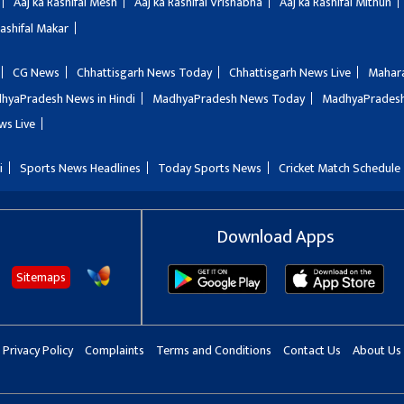
Aaj ka Rashifal Mesh
Aaj ka Rashifal Vrishabha
Aaj ka Rashifal Mithun
Rashifal Makar
CG News
Chhattisgarh News Today
Chhattisgarh News Live
Mahar
hyaPradesh News in Hindi
MadhyaPradesh News Today
MadhyaPradesh
ws Live
i
Sports News Headlines
Today Sports News
Cricket Match Schedule
Download Apps
Sitemaps
Privacy Policy
Complaints
Terms and Conditions
Contact Us
About Us