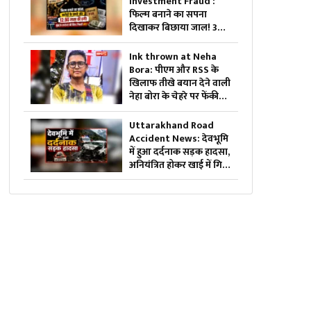
Investment Fraud :
फिल्म बनाने का सपना
दिखाकर बिछाया जाल! 3
साल बाद खुलने लगी परत-
दर-परत कहानी, सच्चाई पता
Ink thrown at Neha
चली तो उड़ गए होश
Bora: पीएम और RSS के
खिलाफ तीखे बयान देने वाली
नेहा बोरा के चेहरे पर फेंकी
गई स्याही.. JPSC आंदोलन के
दौरान सामने आई घटना, देखें
Uttarakhand Road
वीडियो
Accident News: देवभूमि
में हुआ दर्दनाक सड़क हादसा,
अनियंत्रित होकर खाई में गिरी
बोलेरो, एक ही परिवार के
इतने लोगों की हुई मौत