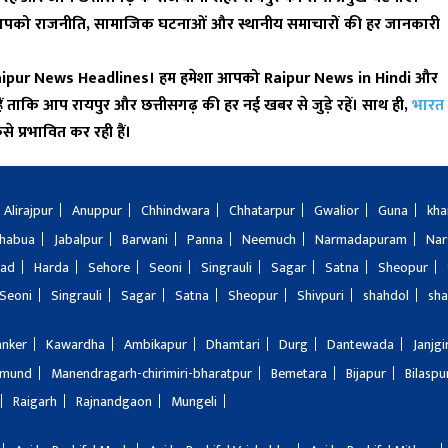
 आपको राजनीति, सामाजिक घटनाओं और स्थानीय समाचारों की हर जानकारी
aipur News Headlines
। हम हमेशा आपको
Raipur News in Hindi
और
हैं ताकि आप रायपुर और छत्तीसगढ़ की हर नई खबर से जुड़े रहें। साथ ही,
भारत
ैसे प्रभावित कर रही हैं।
Alirajpur
Anuppur
Chhindwara
Chhatarpur
Gwalior
Guna
kha
Jhabua
Jabalpur
Barwani
Panna
Neemuch
Narmadapuram
Nar
bad
Harda
Sehore
Seoni
Singrauli
Sagar
Satna
Sheopur
Seoni
Singrauli
Sagar
Satna
Sheopur
Shivpuri
shahdol
sha
anker
Kawardha
Ambikapur
Dhamtari
Durg
Dantewada
Janjg
amund
Manendragarh-chirimiri-bharatpur
Bemetara
Bijapur
Bilaspu
Raigarh
Rajnandgaon
Mungeli