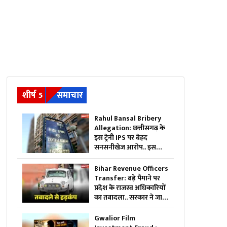
शीर्ष 5
समाचार
Rahul Bansal Bribery
Allegation: छत्तीसगढ़ के
इस ट्रेनी IPS पर बेहद
सनसनीखेज आरोप.. इस
शख्स का दावा, ‘हवाला के
जरिये लिया एक करोड़ रुपये
Bihar Revenue Officers
का रिश्वत’.. CBI एक्टिव
Transfer: बड़े पैमाने पर
प्रदेश के राजस्व अधिकारियों
का तबादला.. सरकार ने जारी
की आदेश के साथ पूरी सूची,
आप भी देखें
Gwalior Film