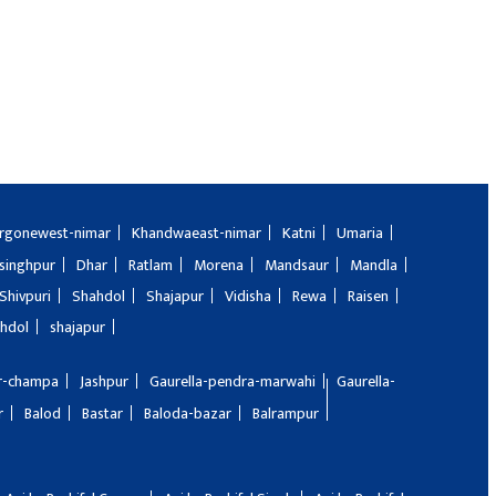
rgonewest-nimar
Khandwaeast-nimar
Katni
Umaria
singhpur
Dhar
Ratlam
Morena
Mandsaur
Mandla
Shivpuri
Shahdol
Shajapur
Vidisha
Rewa
Raisen
hdol
shajapur
ir-champa
Jashpur
Gaurella-pendra-marwahi
Gaurella-
r
Balod
Bastar
Baloda-bazar
Balrampur