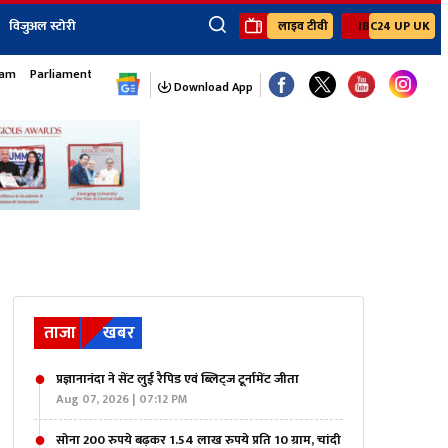
विजुअल स्टोरी
लाइव टीवी
IBC24 UP UK
×
sam
Parliament Monsoon Session
ेंट
खेल
जॉब्स न्यूज
Youtube Channels
Download App
यूथ कॉर्नर
IBC24
Ibc24 Jankarwan
IBC 24 Digital
Ibc24 Up-Uk
Ibc24 Madhya
Ibc24 Maidani
Ibc24 Sarguja
Ibc24 Bastar
Ibc24 Malwa
ताजा
खबर
Ibc24 Mahakoshal
प्रज्ञानानंदा ने सेंट लुई रैपिड एवं ब्लिट्ज टूर्नामेंट जीता
Aug 07, 2026 | 07:12 PM
सोना 200 रुपये बढ़कर 1.54 लाख रुपये प्रति 10 ग्राम, चांदी