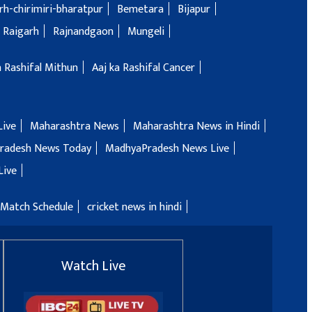
h-chirimiri-bharatpur
Bemetara
Bijapur
Raigarh
Rajnandgaon
Mungeli
a Rashifal Mithun
Aaj ka Rashifal Cancer
Live
Maharashtra News
Maharashtra News in Hindi
radesh News Today
MadhyaPradesh News Live
Live
 Match Schedule
cricket news in hindi
Watch Live