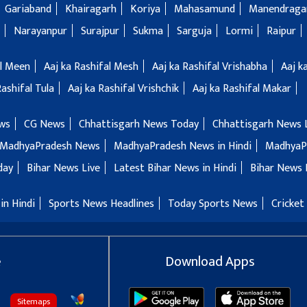
Gariaband
Khairagarh
Koriya
Mahasamund
Manendragar
Narayanpur
Surajpur
Sukma
Sarguja
Lormi
Raipur
al Meen
Aaj ka Rashifal Mesh
Aaj ka Rashifal Vrishabha
Aaj k
Rashifal Tula
Aaj ka Rashifal Vrishchik
Aaj ka Rashifal Makar
ws
CG News
Chhattisgarh News Today
Chhattisgarh News 
MadhyaPradesh News
MadhyaPradesh News in Hindi
MadhyaP
day
Bihar News Live
Latest Bihar News in Hindi
Bihar News 
in Hindi
Sports News Headlines
Today Sports News
Cricket
e
Download Apps
Sitemaps