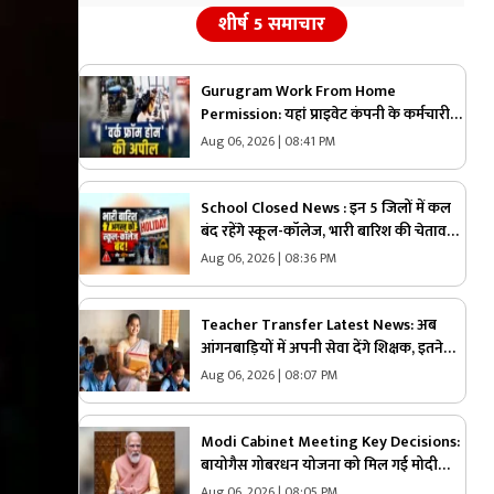
शीर्ष 5 समाचार
Gurugram Work From Home
Permission: यहां प्राइवेट कंपनी के कर्मचारी
करेंगे ‘वर्क फ्रॉम होम!’.. भारी बारिश के बीच
Aug 06, 2026 | 08:41 PM
पुलिस की अपील, जताया इस बात का खतरा
School Closed News : इन 5 जिलों में कल
बंद रहेंगे स्कूल-कॉलेज, भारी बारिश की चेतावनी
के बाद लिया गया बड़ा फैसला
Aug 06, 2026 | 08:36 PM
Teacher Transfer Latest News: अब
आंगनबाड़ियों में अपनी सेवा देंगे शिक्षक, इतने
सालों में होगा ट्रांसफर, इस वजह से बड़ा फैसला
Aug 06, 2026 | 08:07 PM
लेने की तैयारी में सरकार
Modi Cabinet Meeting Key Decisions:
बायोगैस गोबरधन योजना को मिल गई मोदी
सरकार की मंजूरी.. कैबिनेट का बड़ा फैसला, जानें
Aug 06, 2026 | 08:05 PM