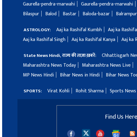
Gaurella-pendra-marwahi
Gaurella-pendra-marwahi
Bilaspur
Balod
Bastar
Baloda-bazar
Balrampur
Aaj ka Rashifal Kumbh
Aaj ka Rashif
ASTROLOGY:
Aaj ka Rashifal Singh
Aaj ka Rashifal Kanya
Aaj ka 
Chhattisgarh Ne
State News Hindi, राज्य की ताज़ा ख़बरें:
Maharashtra News Today
Maharashtra News Live
MP News Hindi
Bihar News in Hindi
Bihar News To
Virat Kohli
Rohit Sharma
Sports News 
SPORTS:
Find Us Her