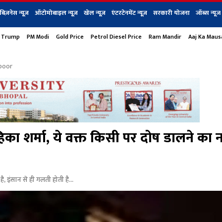
बिज़नेस न्यूज़
ऑटोमोबाइल न्यूज़
खेल न्यूज़
एंटरटेनमेंट न्यूज़
सरकारी योजना
जॉब्स न्यूज
 Trump
PM Modi
Gold Price
Petrol Diesel Price
Ram Mandir
Aaj Ka Mau
s
बिज़नेस
टेक न्यूज
धर्म
ऑटोमोबाइल
एंटरटेनम
शेयर बाज़ार
गैजेट्स न्यूज
apoor
हिका शर्मा, ये वक्त किसी पर दोष डालने का नह
ै, इंसान से ही गलती होती है...