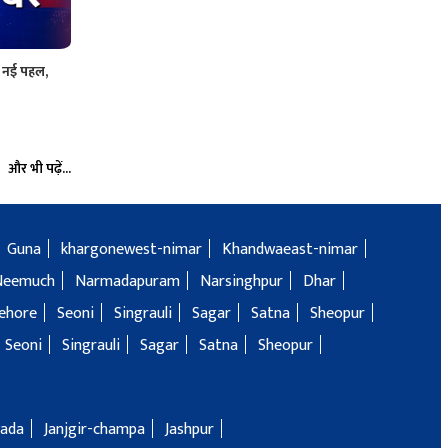
की नई पहल,
और भी पढ़ें...
Guna
khargonewest-nimar
Khandwaeast-nimar
Neemuch
Narmadapuram
Narsinghpur
Dhar
ehore
Seoni
Singrauli
Sagar
Satna
Sheopur
Seoni
Singrauli
Sagar
Satna
Sheopur
ada
Janjgir-champa
Jashpur