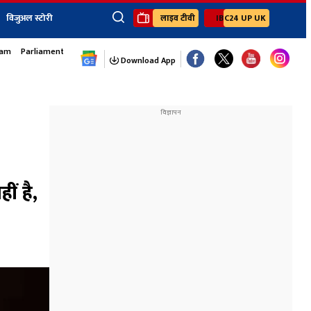
विजुअल स्टोरी
लाइव टीवी
IBC24 UP UK
sam
Parliament Monsoon Session
×
ेंट
खेल
जॉब्स न्यूज
Youtube Channels
Download App
यूथ कॉर्नर
IBC24
Ibc24 Jankarwan
IBC 24 Digital
Ibc24 Up-Uk
Ibc24 Madhya
Ibc24 Maidani
ीं है,
Ibc24 Sarguja
Ibc24 Bastar
Ibc24 Malwa
Ibc24 Mahakoshal