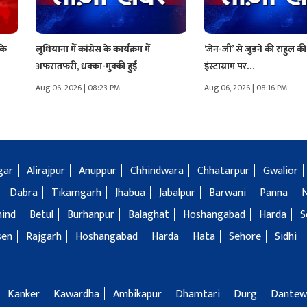
के
लुधियाना में कांग्रेस के कार्यक्रम में
‘जेन-जी’ से जुड़ने की राहुल 
अफरातफरी, धक्का-मुक्की हुई
इंस्टाग्राम पर…
Aug 06, 2026 | 08:23 PM
Aug 06, 2026 | 08:16 PM
gar
Alirajpur
Anuppur
Chhindwara
Chhatarpur
Gwalior
Dabra
Tikamgarh
Jhabua
Jabalpur
Barwani
Panna
hind
Betul
Burhanpur
Balaghat
Hoshangabad
Harda
S
sen
Rajgarh
Hoshangabad
Harda
Hata
Sehore
Sidhi
Kanker
Kawardha
Ambikapur
Dhamtari
Durg
Dantew