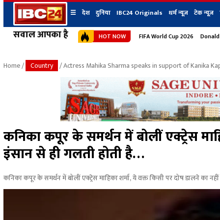
☰
देश
दुनिया
IBC24 Originals
धर्म न्यूज़
टेक न्यूज़
सवाल आपका है
HOT NOW
FIFA World Cup 2026
Donald
देश
प्रदेश न्यूज
शहर
दुनिया
IBC24 Original
छत्तीसगढ़ न्यूज
भोपाल
Home
/
Country
/ Actress Mahika Sharma speaks in support of Kanika K
मध्यप्रदेश न्यूज
इंदौर
उत्तर प्रदेश न्यूज
जबलपुर
बिहार न्यूज
ग्वालियर
उत्तराखंड न्यूज
रायपुर
महाराष्ट्र न्यूज
बिलासपुर
कनिका कपूर के समर्थन में बोलीं एक्ट्रेस मा
हिमाचल प्रदेश न्यूज
इंसान से ही गलती होती है…
हरियाणा न्यूज
कनिका कपूर के समर्थन में बोलीं एक्ट्रेस माहिका शर्मा, ये वक्त किसी पर दोष डालने का नहीं ह