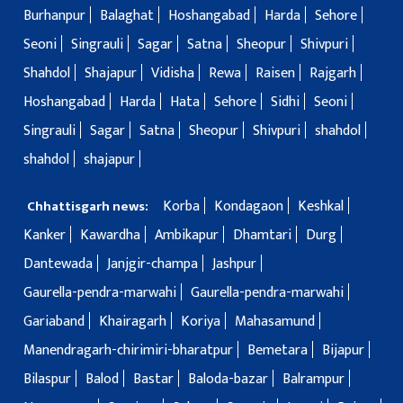
Burhanpur
Balaghat
Hoshangabad
Harda
Sehore
Seoni
Singrauli
Sagar
Satna
Sheopur
Shivpuri
Shahdol
Shajapur
Vidisha
Rewa
Raisen
Rajgarh
Hoshangabad
Harda
Hata
Sehore
Sidhi
Seoni
Singrauli
Sagar
Satna
Sheopur
Shivpuri
shahdol
shahdol
shajapur
Korba
Kondagaon
Keshkal
Chhattisgarh news:
Kanker
Kawardha
Ambikapur
Dhamtari
Durg
Dantewada
Janjgir-champa
Jashpur
Gaurella-pendra-marwahi
Gaurella-pendra-marwahi
Gariaband
Khairagarh
Koriya
Mahasamund
Manendragarh-chirimiri-bharatpur
Bemetara
Bijapur
Bilaspur
Balod
Bastar
Baloda-bazar
Balrampur