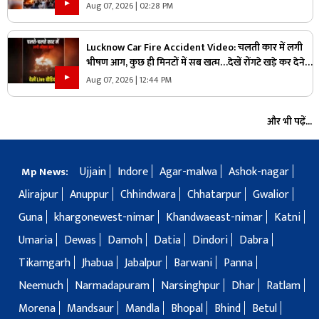
किया हमला, जानें किस वजह से मचा हड़कंप
Aug 07, 2026 | 02:28 PM
Lucknow Car Fire Accident Video: चलती कार में लगी
भीषण आग, कुछ ही मिनटों में सब खत्म…देखें रोंगटे खड़े कर देने
वाला वीडियो
Aug 07, 2026 | 12:44 PM
और भी पढ़ें...
Ujjain
Indore
Agar-malwa
Ashok-nagar
Mp News:
Alirajpur
Anuppur
Chhindwara
Chhatarpur
Gwalior
Guna
khargonewest-nimar
Khandwaeast-nimar
Katni
Umaria
Dewas
Damoh
Datia
Dindori
Dabra
Tikamgarh
Jhabua
Jabalpur
Barwani
Panna
Neemuch
Narmadapuram
Narsinghpur
Dhar
Ratlam
Morena
Mandsaur
Mandla
Bhopal
Bhind
Betul