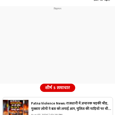
शीर्ष 5 समाचार
Patna Violence News: राजधानी में अचानक भड़की भीड़,
गुस्साए लोगों ने बस को लगाई आग, पुलिस की गाड़ियों पर भी
किया हमला, जानें किस वजह से मचा हड़कंप
Aug 07, 2026 | 02:28 PM