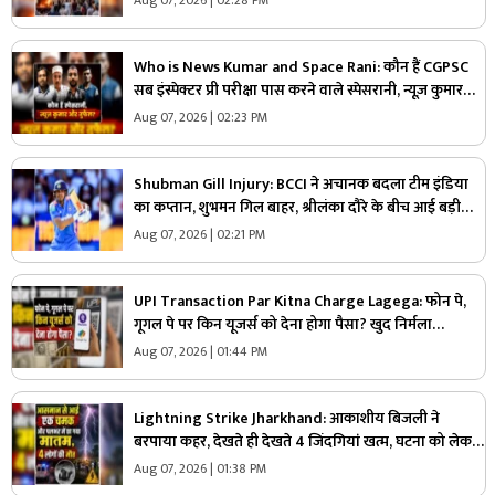
Who is News Kumar and Space Rani: कौन हैं CGPSC
सब इंस्पेक्टर प्री परीक्षा पास करने वाले स्पेसरानी, न्यूज़ कुमार
और तुफैल? कांग्रेस ने जिसे बताया था फर्जी कैंडिडेट, ​अब सच्चाई
Aug 07, 2026 | 02:23 PM
आई सामने
Shubman Gill Injury: BCCI ने अचानक बदला टीम इंडिया
का कप्तान, शुभमन गिल बाहर, श्रीलंका दौरे के बीच आई बड़ी
खबर
Aug 07, 2026 | 02:21 PM
UPI Transaction Par Kitna Charge Lagega: फोन पे,
गूगल पे पर किन यूजर्स को देना होगा पैसा? खुद निर्मला
सीतारमण ने दी जानकारी, जानिए 2000 रुपए के ट्रांजेक्शन पर
Aug 07, 2026 | 01:44 PM
कितना भुगतान करना होगा
Lightning Strike Jharkhand: आकाशीय बिजली ने
बरपाया कहर, देखते ही देखते 4 जिंदगियां खत्म, घटना को लेकर
इलाके में फैली सनसनी
Aug 07, 2026 | 01:38 PM