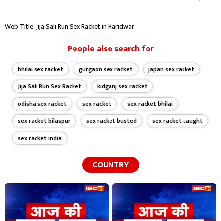
डिग्रियां अपने कर्तव्य पथ पर आगे बढ़ने के लिए गति देती है।
Web Title: Jija Sali Run Sex Racket in Haridwar
People also search for
bhilai sex racket
gurgaon sex racket
japan sex racket
Jija Sali Run Sex Racket
kidganj sex racket
odisha sex racket
sex racket
sex racket bhilai
sex racket bilaspur
sex racket busted
sex racket caught
sex racket india
COUNTRY