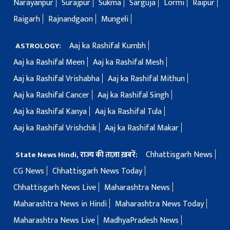
Narayanpur
Surajpur
Sukma
Sarguja
Lormi
Raipur
Raigarh
Rajnandgaon
Mungeli
Aaj ka Rashifal Kumbh
ASTROLOGY:
Aaj ka Rashifal Meen
Aaj ka Rashifal Mesh
Aaj ka Rashifal Vrishabha
Aaj ka Rashifal Mithun
Aaj ka Rashifal Cancer
Aaj ka Rashifal Singh
Aaj ka Rashifal Kanya
Aaj ka Rashifal Tula
Aaj ka Rashifal Vrishchik
Aaj ka Rashifal Makar
Chhattisgarh News
State News Hindi, राज्य की ताज़ा ख़बरें:
CG News
Chhattisgarh News Today
Chhattisgarh News Live
Maharashtra News
Maharashtra News in Hindi
Maharashtra News Today
Maharashtra News Live
MadhyaPradesh News